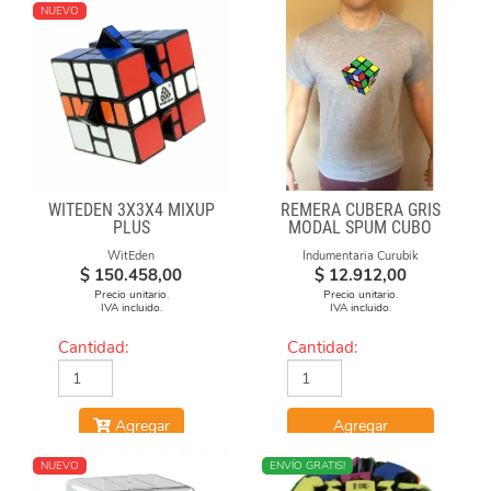
NUEVO
WITEDEN 3X3X4 MIXUP
REMERA CUBERA GRIS
PLUS
MODAL SPUM CUBO
GIRADO
WitEden
Indumentaria Curubik
$
150.458,00
$
12.912,00
Precio unitario.
Precio unitario.
IVA incluido.
IVA incluido.
Cantidad:
Cantidad:
Agregar
Agregar
NUEVO
MÁS VENDIDO
ENVÍO GRATIS!