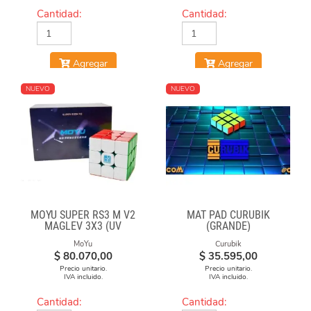
Cantidad:
Cantidad:
Agregar
Agregar
NUEVO
NUEVO
MOYU SUPER RS3 M V2
MAT PAD CURUBIK
MAGLEV 3X3 (UV
(GRANDE)
COATED)
MoYu
Curubik
$
80.070,00
$
35.595,00
Precio unitario.
Precio unitario.
IVA incluido.
IVA incluido.
Cantidad:
Cantidad: