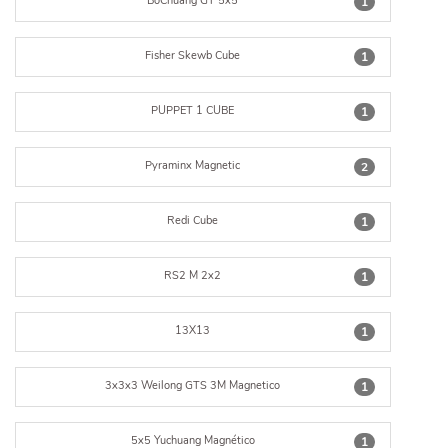
BoChuang GT 5x5
1
Fisher Skewb Cube
1
PUPPET 1 CUBE
1
Pyraminx Magnetic
2
Redi Cube
1
RS2 M 2x2
1
13X13
1
3x3x3 Weilong GTS 3M Magnetico
1
5x5 Yuchuang Magnético
1