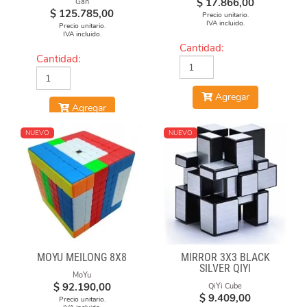
$
17.866,00
Gan
$
125.785,00
Precio unitario.
IVA incluido.
Precio unitario.
IVA incluido.
Cantidad:
Cantidad:
Agregar
Agregar
NUEVO
NUEVO
MOYU MEILONG 8X8
MIRROR 3X3 BLACK
SILVER QIYI
MoYu
$
92.190,00
QiYi Cube
$
9.409,00
Precio unitario.