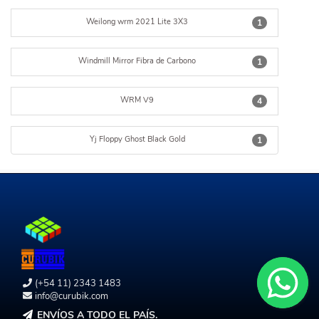
Weilong wrm 2021 Lite 3X3
1
Windmill Mirror Fibra de Carbono
1
WRM V9
4
Yj Floppy Ghost Black Gold
1
(+54 11) 2343 1483
info@curubik.com
ENVÍOS A TODO EL PAÍS.