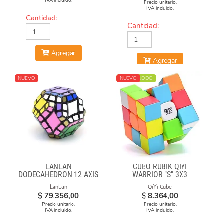
IVA incluido.
Precio unitario.
IVA incluido.
Cantidad:
Cantidad:
Agregar
Agregar
NUEVO
MÁS VENDIDO
NUEVO
LANLAN
CUBO RUBIK QIYI
DODECAHEDRON 12 AXIS
WARRIOR "S" 3X3
STICKERLESS
LanLan
QiYi Cube
$
79.356,00
$
8.364,00
Precio unitario.
Precio unitario.
IVA incluido.
IVA incluido.