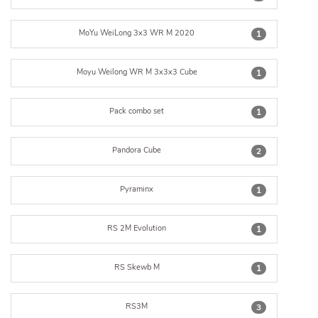
MoYu WeiLong 3x3 WR M 2020
1
Moyu Weilong WR M 3x3x3 Cube
1
Pack combo set
1
Pandora Cube
2
Pyraminx
1
RS 2M Evolution
1
RS Skewb M
1
RS3M
3