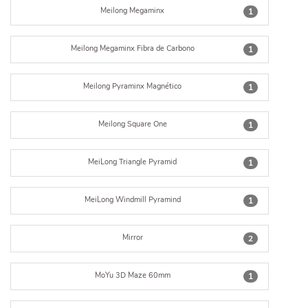
Meilong Megaminx
1
Meilong Megaminx Fibra de Carbono
1
Meilong Pyraminx Magnético
1
Meilong Square One
1
MeiLong Triangle Pyramid
1
MeiLong Windmill Pyramind
1
Mirror
2
MoYu 3D Maze 60mm
1