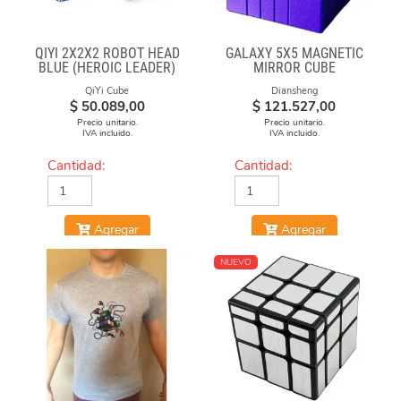
QIYI 2X2X2 ROBOT HEAD
GALAXY 5X5 MAGNETIC
BLUE (HEROIC LEADER)
MIRROR CUBE
QiYi Cube
Diansheng
$
50.089,00
$
121.527,00
Precio unitario.
Precio unitario.
IVA incluido.
IVA incluido.
Cantidad:
Cantidad:
Agregar
Agregar
NUEVO