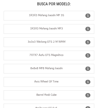
BUSCÁ POR MODELO:
3X3X3 Mofang Jiaoshi MF 3S
1
3X3X3 Mofang Jiaoshi MF3
1
3x3x3 Weilong GTS 2 M WRM
1
7X7X7 Aofu GTS Magnético
1
8x8x8 MF8 Mofang Jiaoshi
1
Axis Wheel Of Time
1
Barrel Redi Cube
1