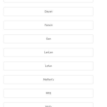
Dayan
Fanxin
Gan
LanLan
Lefun
Meffert's
MF8
MoYu