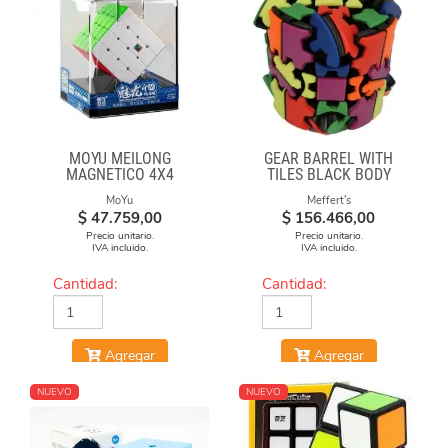
MOYU MEILONG
GEAR BARREL WITH
MAGNETICO 4X4
TILES BLACK BODY
MoYu
Meffert's
$
47.759,00
$
156.466,00
Precio unitario.
Precio unitario.
IVA incluido.
IVA incluido.
Cantidad:
Cantidad:
Agregar
Agregar
NUEVO
NUEVO