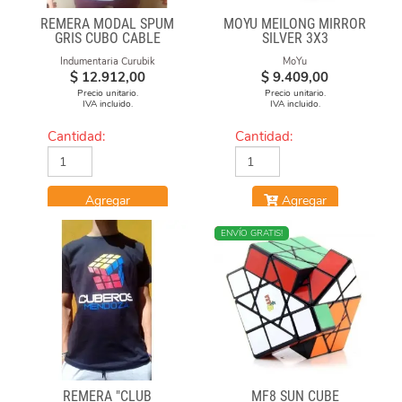
REMERA MODAL SPUM
MOYU MEILONG MIRROR
GRIS CUBO CABLE
SILVER 3X3
Indumentaria Curubik
MoYu
$
12.912,00
$
9.409,00
Precio unitario.
Precio unitario.
IVA incluido.
IVA incluido.
Cantidad:
Cantidad:
Agregar
Agregar
NUEVO
ENVÍO GRATIS!
REMERA "CLUB
MF8 SUN CUBE