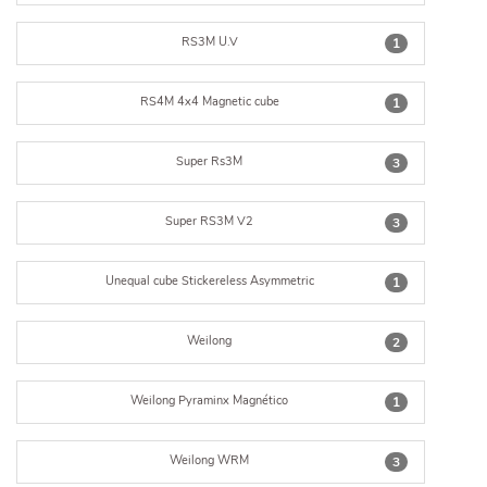
RS3M U.V
1
RS4M 4x4 Magnetic cube
1
Super Rs3M
3
Super RS3M V2
3
Unequal cube Stickereless Asymmetric
1
Weilong
2
Weilong Pyraminx Magnético
1
Weilong WRM
3