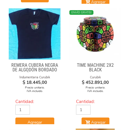
Agregar
NUEVO
ENVÍO GRATIS!
REMERA CUBERA NEGRA
TIME MACHINE 2X2
DE ALGODÓN BORDADO
BLACK
"FÓRMULAS"
Indumentaria Curubik
Curubik
$
18.445,00
$
452.891,00
Precio unitario.
Precio unitario.
IVA incluido.
IVA incluido.
Cantidad:
Cantidad:
Agregar
Agregar