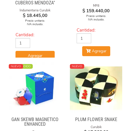
CUBEROS MENDOZA"
MF8
2020-21 NEGRA DE
$
159.440,00
Indumentaria Curubik
ALGODÓN ESTAMPADA
$
18.445,00
Precio unitario.
IVA incluido.
Precio unitario.
IVA incluido.
Cantidad:
Cantidad:
Agregar
Agregar
MÁS VENDIDO
NUEVO
NUEVO
GAN SKEWB MAGNETICO
PLUM FLOWER SNAKE
ENHANCED
Curubik