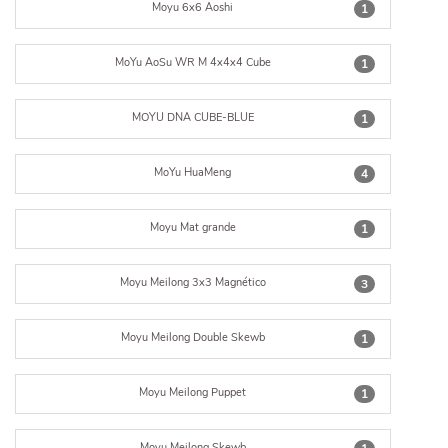
Moyu 6x6 Aoshi
1
MoYu AoSu WR M 4x4x4 Cube
1
MOYU DNA CUBE-BLUE
1
MoYu HuaMeng
4
Moyu Mat grande
1
Moyu Meilong 3x3 Magnético
3
Moyu Meilong Double Skewb
1
Moyu Meilong Puppet
1
Moyu Meilong Skewb