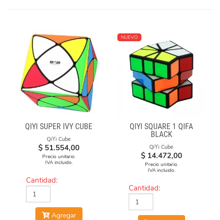
NUEVO
QIYI SUPER IVY CUBE
QIYI SQUARE 1 QIFA
BLACK
QiYi Cube
$
51.554,00
QiYi Cube
$
14.472,00
Precio unitario.
IVA incluido.
Precio unitario.
IVA incluido.
Cantidad:
Cantidad:
Agregar