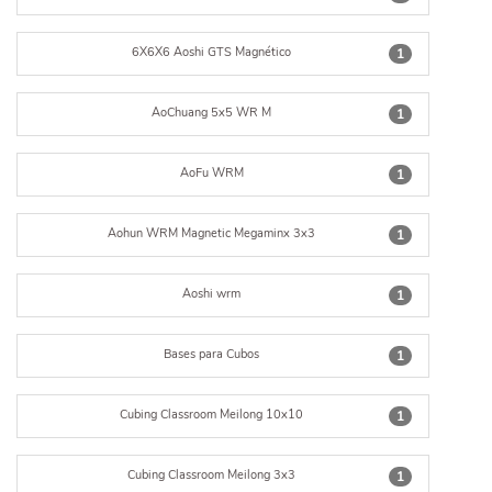
6X6X6 Aoshi GTS Magnético
1
AoChuang 5x5 WR M
1
AoFu WRM
1
Aohun WRM Magnetic Megaminx 3x3
1
Aoshi wrm
1
Bases para Cubos
1
Cubing Classroom Meilong 10x10
1
Cubing Classroom Meilong 3x3
1