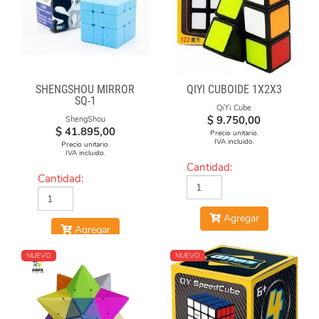
SHENGSHOU MIRROR
QIYI CUBOIDE 1X2X3
SQ-1
QiYi Cube
$
9.750,00
ShengShou
$
41.895,00
Precio unitario.
IVA incluido.
Precio unitario.
IVA incluido.
Cantidad:
Cantidad:
Agregar
Agregar
NUEVO
NUEVO