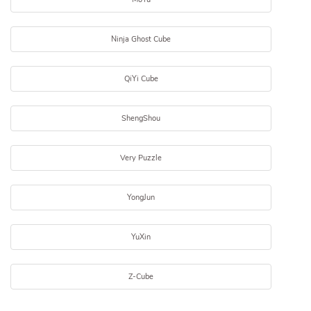
Ninja Ghost Cube
QiYi Cube
ShengShou
Very Puzzle
YongJun
YuXin
Z-Cube