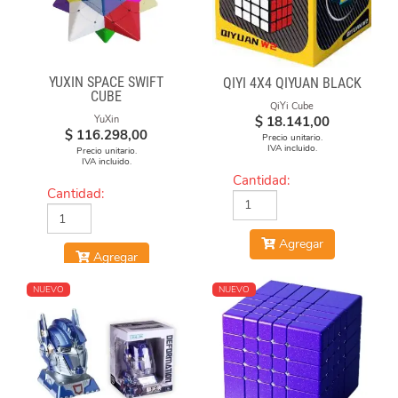
YUXIN SPACE SWIFT
QIYI 4X4 QIYUAN BLACK
CUBE
QiYi Cube
$
18.141,00
YuXin
$
116.298,00
Precio unitario.
IVA incluido.
Precio unitario.
IVA incluido.
Cantidad:
Cantidad:
Agregar
Agregar
NUEVO
NUEVO