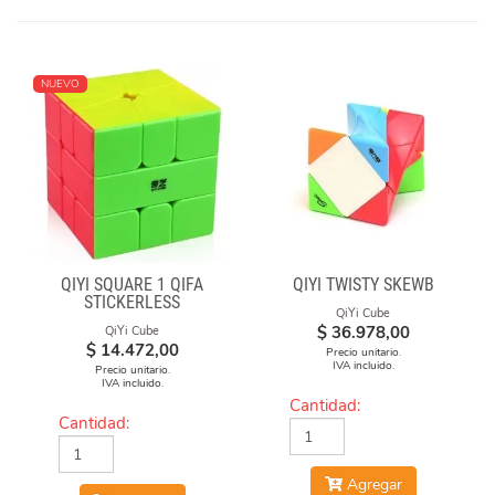
NUEVO
QIYI SQUARE 1 QIFA
QIYI TWISTY SKEWB
STICKERLESS
QiYi Cube
$
36.978,00
QiYi Cube
$
14.472,00
Precio unitario.
IVA incluido.
Precio unitario.
IVA incluido.
Cantidad:
Cantidad:
Agregar