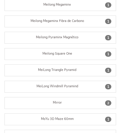
Meilong Megaminx
1
Meilong Megaminx Fibra de Carbono
1
Meilong Pyraminx Magnético
1
Meilong Square One
1
MeiLong Triangle Pyramid
1
MeiLong Windmill Pyramind
1
Mirror
2
MoYu 3D Maze 60mm
1