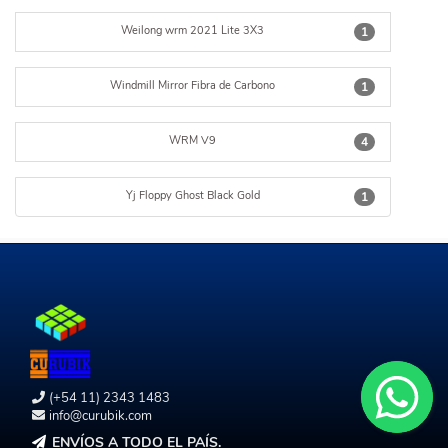
Weilong wrm 2021 Lite 3X3
1
Windmill Mirror Fibra de Carbono
1
WRM V9
4
Yj Floppy Ghost Black Gold
1
(+54 11) 2343 1483
info@curubik.com
ENVÍOS A TODO EL PAÍS.