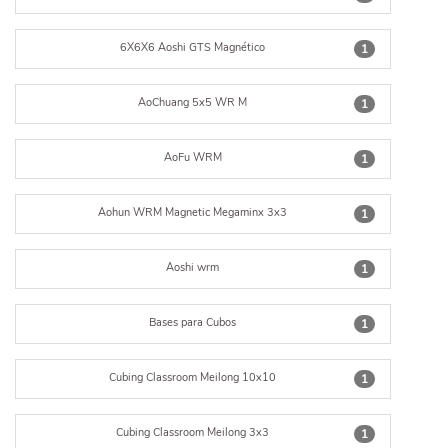
6X6X6 Aoshi GTS Magnético
1
AoChuang 5x5 WR M
1
AoFu WRM
1
Aohun WRM Magnetic Megaminx 3x3
1
Aoshi wrm
1
Bases para Cubos
1
Cubing Classroom Meilong 10x10
1
Cubing Classroom Meilong 3x3
1