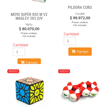
PILDORA CUBO
Curubik
MOYU SUPER RS3 M V2
$
99.972,00
MAGLEV 3X3 (UV
COATED)
Precio unitario.
MoYu
IVA incluido.
$
80.070,00
Precio unitario.
Cantidad:
IVA incluido.
Cantidad:
Agregar
Agregar
NUEVO
NUEVO