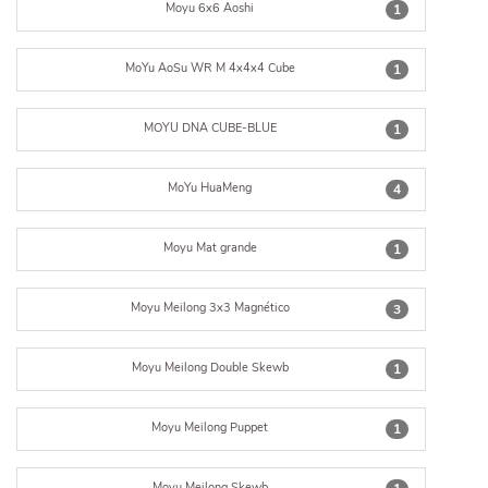
Moyu 6x6 Aoshi
1
MoYu AoSu WR M 4x4x4 Cube
1
MOYU DNA CUBE-BLUE
1
MoYu HuaMeng
4
Moyu Mat grande
1
Moyu Meilong 3x3 Magnético
3
Moyu Meilong Double Skewb
1
Moyu Meilong Puppet
1
Moyu Meilong Skewb