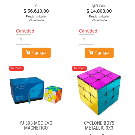
YJ
QiYi Cube
$
56.610,00
$
14.803,00
Precio unitario.
Precio unitario.
IVA incluido.
IVA incluido.
Cantidad:
Cantidad:
Agregar
Agregar
NUEVO
NUEVO
YJ 3X3 MGC EVO
CYCLONE BOYS
MAGNETICO
METALLIC 3X3
MAGNETICO MACARON