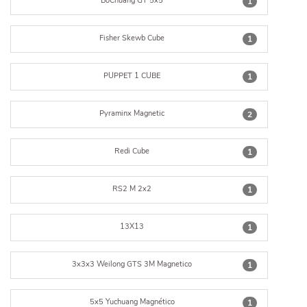
BoChuang GT 5x5
1
Fisher Skewb Cube
1
PUPPET 1 CUBE
1
Pyraminx Magnetic
2
Redi Cube
1
RS2 M 2x2
1
13X13
1
3x3x3 Weilong GTS 3M Magnetico
1
5x5 Yuchuang Magnético
1