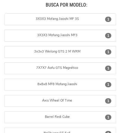
BUSCÁ POR MODELO:
3X3X3 Mofang Jiaoshi MF 3S
1
3X3X3 Mofang Jiaoshi MF3
1
3x3x3 Weilong GTS 2 M WRM
1
7X7X7 Aofu GTS Magnético
1
8x8x8 MF8 Mofang Jiaoshi
1
Axis Wheel Of Time
1
Barrel Redi Cube
1