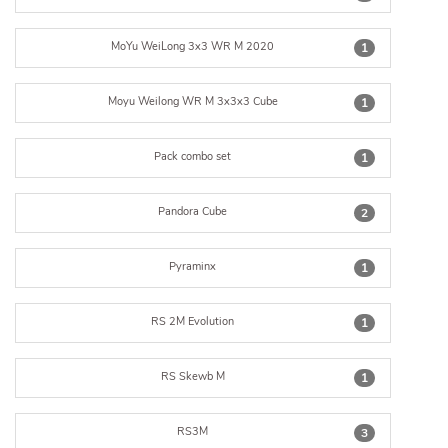
MoYu WeiLong 3x3 WR M 2020
1
Moyu Weilong WR M 3x3x3 Cube
1
Pack combo set
1
Pandora Cube
2
Pyraminx
1
RS 2M Evolution
1
RS Skewb M
1
RS3M
3