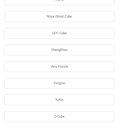
Ninja Ghost Cube
QiYi Cube
ShengShou
Very Puzzle
YongJun
YuXin
Z-Cube