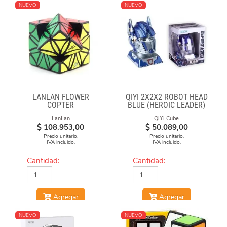
NUEVO
NUEVO
LANLAN FLOWER
QIYI 2X2X2 ROBOT HEAD
COPTER
BLUE (HEROIC LEADER)
LanLan
QiYi Cube
$
108.953,00
$
50.089,00
Precio unitario.
Precio unitario.
IVA incluido.
IVA incluido.
Cantidad:
Cantidad:
Agregar
Agregar
NUEVO
NUEVO