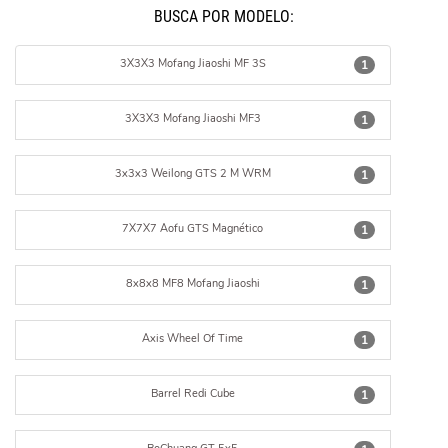
BUSCÁ POR MODELO:
3X3X3 Mofang Jiaoshi MF 3S
1
3X3X3 Mofang Jiaoshi MF3
1
3x3x3 Weilong GTS 2 M WRM
1
7X7X7 Aofu GTS Magnético
1
8x8x8 MF8 Mofang Jiaoshi
1
Axis Wheel Of Time
1
Barrel Redi Cube
1