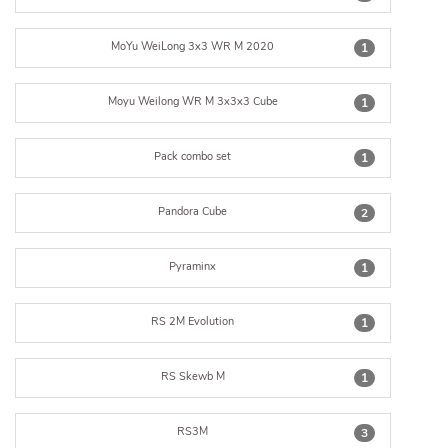
MoYu WeiLong 3x3 WR M 2020
1
Moyu Weilong WR M 3x3x3 Cube
1
Pack combo set
1
Pandora Cube
2
Pyraminx
1
RS 2M Evolution
1
RS Skewb M
1
RS3M
3