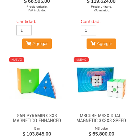
$
66.505,00
$
119.624,00
Precio unitario.
Precio unitario.
IVA incluido.
IVA incluido.
Cantidad:
Cantidad:
Agregar
Agregar
NUEVO
NUEVO
GAN PYRAMINX 3X3
MSCUBE MS3X DUAL-
MAGNÉTICO ENHANCED
MAGNETIC 3X3X3 SPEED
CUBE STICKERLESS
Gan
MS cube
$
103.845,00
$
65.800,00