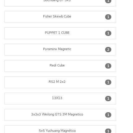
BoChuang GT 5x5
1
Fisher Skewb Cube
1
PUPPET 1 CUBE
1
Pyraminx Magnetic
2
Redi Cube
1
RS2 M 2x2
1
13X13
1
3x3x3 Weilong GTS 3M Magnetico
1
5x5 Yuchuang Magnético
1