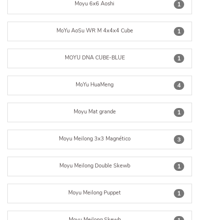
Moyu 6x6 Aoshi
1
MoYu AoSu WR M 4x4x4 Cube
1
MOYU DNA CUBE-BLUE
1
MoYu HuaMeng
4
Moyu Mat grande
1
Moyu Meilong 3x3 Magnético
3
Moyu Meilong Double Skewb
1
Moyu Meilong Puppet
1
Moyu Meilong Skewb