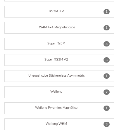
RS3M U.V
1
RS4M 4x4 Magnetic cube
1
Super Rs3M
3
Super RS3M V2
3
Unequal cube Stickereless Asymmetric
1
Weilong
2
Weilong Pyraminx Magnético
1
Weilong WRM
3