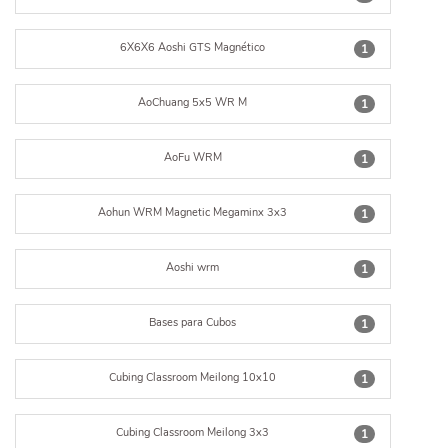
6X6X6 Aoshi GTS Magnético
1
AoChuang 5x5 WR M
1
AoFu WRM
1
Aohun WRM Magnetic Megaminx 3x3
1
Aoshi wrm
1
Bases para Cubos
1
Cubing Classroom Meilong 10x10
1
Cubing Classroom Meilong 3x3
1