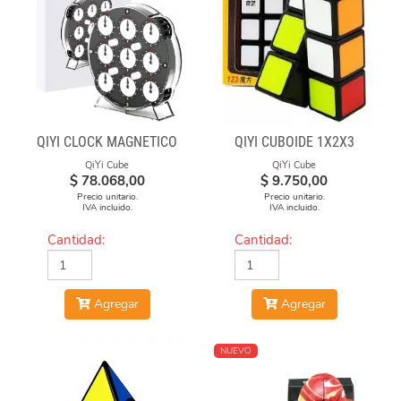
QIYI CLOCK MAGNÉTICO
QIYI CUBOIDE 1X2X3
QiYi Cube
QiYi Cube
$
78.068,00
$
9.750,00
Precio unitario.
Precio unitario.
IVA incluido.
IVA incluido.
Cantidad:
Cantidad:
Agregar
Agregar
NUEVO