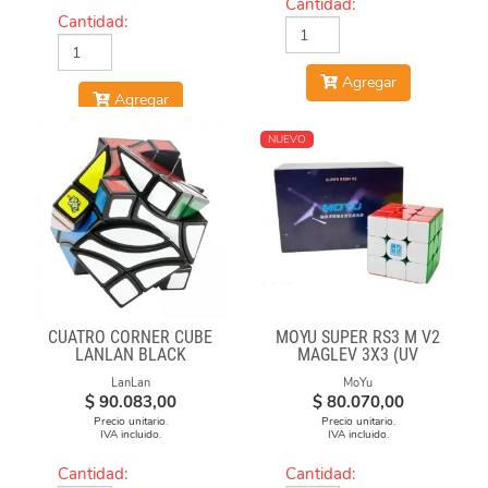
Cantidad:
Cantidad:
Agregar
Agregar
NUEVO
CUATRO CORNER CUBE
MOYU SUPER RS3 M V2
LANLAN BLACK
MAGLEV 3X3 (UV
COATED)
LanLan
MoYu
$
90.083,00
$
80.070,00
Precio unitario.
Precio unitario.
IVA incluido.
IVA incluido.
Cantidad:
Cantidad: