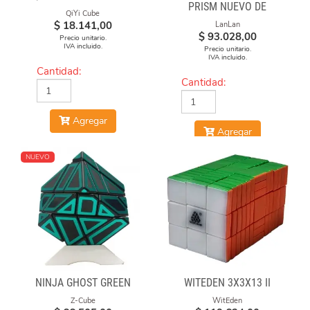
PRISM NUEVO DE
QiYi Cube
LANLAN
$
18.141,00
LanLan
$
93.028,00
Precio unitario.
IVA incluido.
Precio unitario.
IVA incluido.
Cantidad:
Cantidad:
Agregar
Agregar
NUEVO
NINJA GHOST GREEN
WITEDEN 3X3X13 II
Z-Cube
WitEden