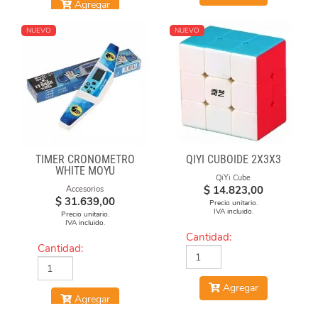
Agregar
NUEVO
NUEVO
TIMER CRONÓMETRO
QIYI CUBOIDE 2X3X3
WHITE MOYU
QiYi Cube
$
14.823,00
Accesorios
$
31.639,00
Precio unitario.
IVA incluido.
Precio unitario.
IVA incluido.
Cantidad:
Cantidad:
Agregar
Agregar