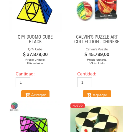
QIYI DUOMO CUBE
CALVIN'S PUZZLE ART
BLACK
COLLECTION - CHINESE
OPERA FACE-OFF CUBE
QiYi Cube
Calvin's Puzzle
(MOLTEN LAVA)
$
37.879,00
$
45.789,00
Precio unitario.
Precio unitario.
IVA incluido.
IVA incluido.
Cantidad:
Cantidad:
Agregar
Agregar
NUEVO