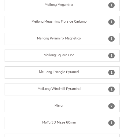
Meilong Megaminx
1
Meilong Megaminx Fibra de Carbono
1
Meilong Pyraminx Magnético
1
Meilong Square One
1
MeiLong Triangle Pyramid
1
MeiLong Windmill Pyramind
1
Mirror
2
MoYu 3D Maze 60mm
1