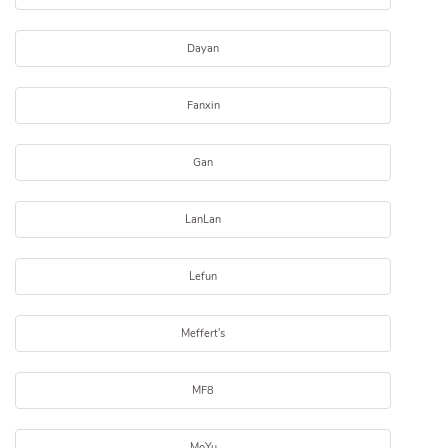
Dayan
Fanxin
Gan
LanLan
Lefun
Meffert's
MF8
MoYu