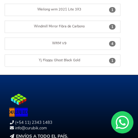
Weilong wrm 2021 Lite 3X3
1
Windmill Mirror Fibra de Carbono
1
WRM V9
4
Yj Floppy Ghost Black Gold
1
(+54 11) 2343 1483
info@curubik.com
ENVÍOS A TODO EL PAÍS.