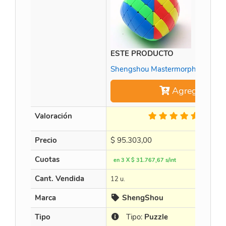
ESTE PRODUCTO
Shengshou Mastermorphix 5x5 Sti
Agregar
Valoración
2 Op.
Precio
$
95.303,00
Cuotas
en 3 X $ 31.767,67 s/int
Cant. Vendida
12 u.
Marca
ShengShou
Tipo
Tipo:
Puzzle