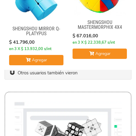
SHENGSHOU
MASTERMORPHIX 4X4
SHENGSHOU MIRROR Q-
PLATYPUS
$ 67.016,00
$ 41.796,00
en 3 X $ 22.338,67 s/int
en 3 X $ 13.932,00 s/int
Agregar
Agregar
Otros usuarios también vieron