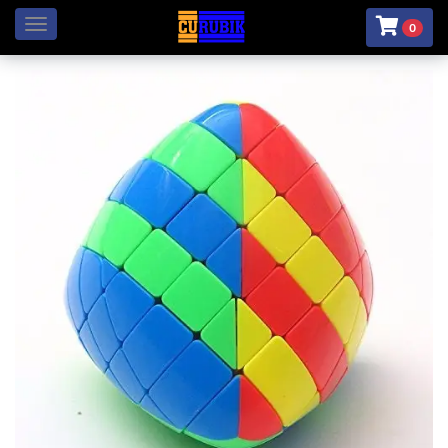
Menú
0