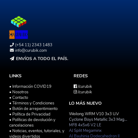
(+54 11) 2343 1483
info@curubik.com
ENVÍOS A TODO EL PAÍS.
LINKS
REDES
• Información COVID19
/curubik
• Nosotros
/curubik
• Contacto
• Términos y Condiciones
LO MÁS NUEVO
• Botón de arrepentimiento
Weilong WRM V10 3x3 U.V
• Política de Privacidad
Cyclone Boys Metallic 3x3 Magnetico Macaron
• Políticas de devolución y
MF8 4x5x6 V2 LE
cancelaciones
AJ Split Megaminx
• Noticias, eventos, tutoriales, y
AJ Bauhinia Dodecahedron II
videos divertidos