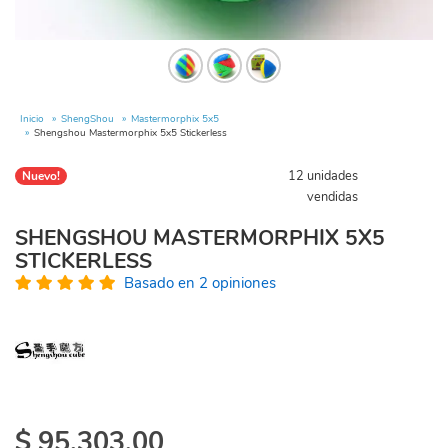
Inicio
ShengShou
Mastermorphix 5x5
Shengshou Mastermorphix 5x5 Stickerless
12 unidades
Nuevo!
vendidas
SHENGSHOU MASTERMORPHIX 5X5
STICKERLESS
Basado en 2 opiniones
$
95.303,00