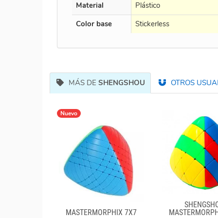
Material
Plástico
Color base
Stickerless
MÁS DE
SHENGSHOU
OTROS USUAR
Nuevo
SHENGSH
MASTERMORPHIX 7X7
MASTERMORPH