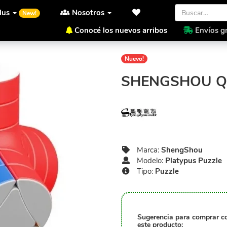
lus
Nosotros
New!
Conocé los nuevos arribos
Envíos gr
Inicio
ShengShou
Platypus
Nuevo!
SHENGSHOU Q
Marca:
ShengShou
Modelo:
Platypus Puzzle
Tipo:
Puzzle
Sugerencia para comprar c
este producto: