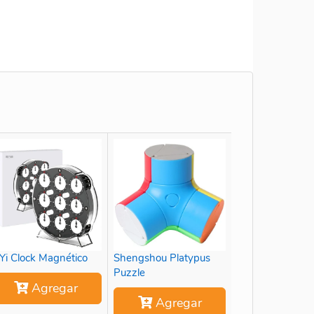
Yi Clock Magnético
Shengshou Platypus
Puzzle
Agregar
Agregar