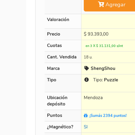
Agregar
Valoración
Precio
$
93.393,00
Cuotas
en 3 X $ 31.131,00 s/int
Cant. Vendida
18 u.
Marca
ShengShou
Tipo
Tipo:
Puzzle
Ubicación
Mendoza
depósito
Puntos
¡Sumás 2394 puntos!
¿Magnético?
SI