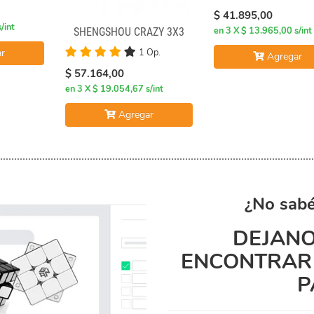
$ 41.895,00
/int
en 3 X $ 13.965,00 s/int
SHENGSHOU CRAZY 3X3
1 Op.
r
Agregar
$ 57.164,00
en 3 X $ 19.054,67 s/int
Agregar
¿No sabé
DEJANO
ENCONTRAR 
P