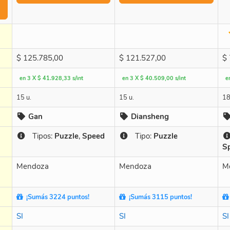
$
125.785,00
$
121.527,00
$
en 3 X $ 41.928,33 s/int
en 3 X $ 40.509,00 s/int
e
15 u.
15 u.
18
Gan
Diansheng
Tipos:
Puzzle
,
Speed
Tipo:
Puzzle
S
Mendoza
Mendoza
M
¡Sumás 3224 puntos!
¡Sumás 3115 puntos!
SI
SI
SI