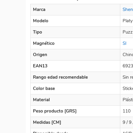
Marca
Shen
Modelo
Plat
Tipo
Puzz
Magnético
SI
Origen
Chin
EAN13
692
Rango edad recomendable
Sin r
Color base
Stick
Material
Plást
Peso producto [GRS]
110
Medidas [CM]
9 / 9 