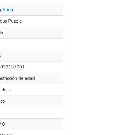
gShou
ypus Puzzle
le
o
3039137001
estricción de edad
erless
ico
/ 8