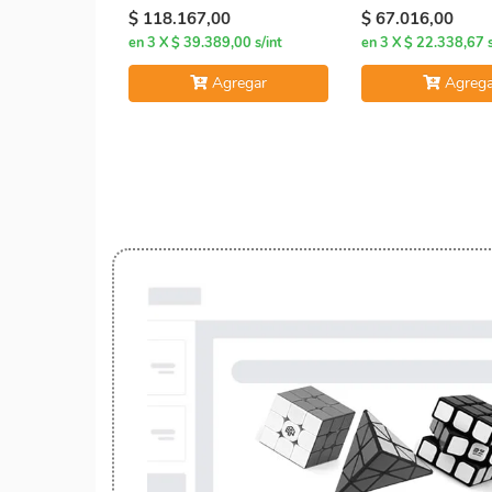
$ 118.167,00
$ 67.016,00
en 3 X $ 39.389,00 s/int
en 3 X $ 22.338,67 s
Agregar
Agrega