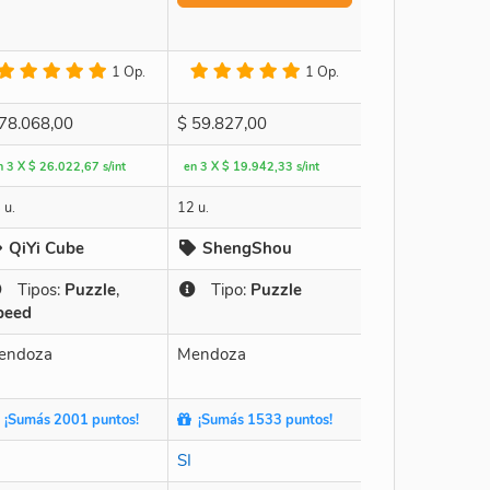
1 Op.
1 Op.
78.068,00
$
59.827,00
n 3 X $ 26.022,67 s/int
en 3 X $ 19.942,33 s/int
 u.
12 u.
QiYi Cube
ShengShou
Tipos:
Puzzle
,
Tipo:
Puzzle
peed
endoza
Mendoza
¡Sumás 2001 puntos!
¡Sumás 1533 puntos!
SI