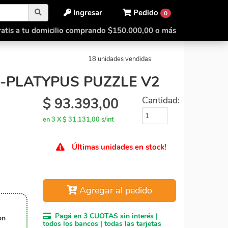
Ingresar
Pedido
0
atis a tu domicilio comprando $150.000,00 o más
 Puzzle
Shengshou Q-Platypus Puzzle V2
18 unidades vendidas
-PLATYPUS PUZZLE V2
$
93.393,00
Cantidad:
en 3 X $ 31.131,00 s/int
Últimas unidades en stock!
Agregar al pedido
Pagá en 3 CUOTAS sin interés |
on
todos los bancos | todas las tarjetas