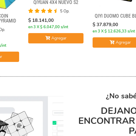
QIYUAN 4X4 NUEVO S2
5 Op.
COIN
QIYI DUOMO CUBE B
$ 18.141,00
PYRAMID
$ 37.879,00
SS
en 3 X $ 6.047,00 s/int
Op.
en 3 X $ 12.626,33 s/int
Agregar
Agregar
/int
r
¿No sabé
DEJANO
ENCONTRAR 
P