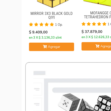
MOFANGGE 
MIRROR 3X3 BLACK GOLD
TETRAHEDRON 
QIYI
STICKERLE
1 
1 Op.
$ 37.879,00
$ 9.409,00
en 3 X $ 12.626,33 s
en 3 X $ 3.136,33 s/int
Agrega
Agregar