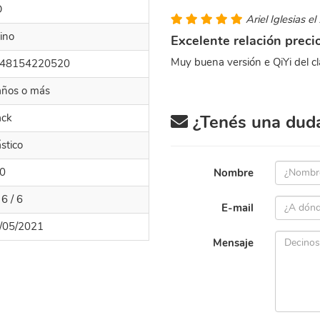
O
Ariel Iglesias e
ino
Excelente relación preci
Muy buena versión e QiYi del cl
48154220520
años o más
ack
¿Tenés una duda 
ástico
0
Nombre
 6 / 6
E-mail
/05/2021
Mensaje