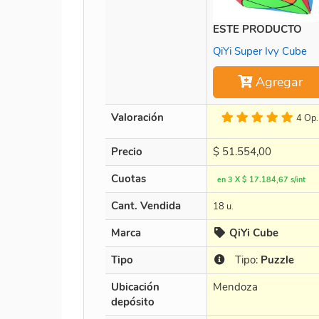
ESTE PRODUCTO
QiYi Super Ivy Cube
Agregar
Valoración
4 Op.
Precio
$
51.554,00
Cuotas
en 3 X $ 17.184,67 s/int
Cant. Vendida
18 u.
Marca
QiYi Cube
Tipo
Tipo:
Puzzle
Ubicación
Mendoza
depósito