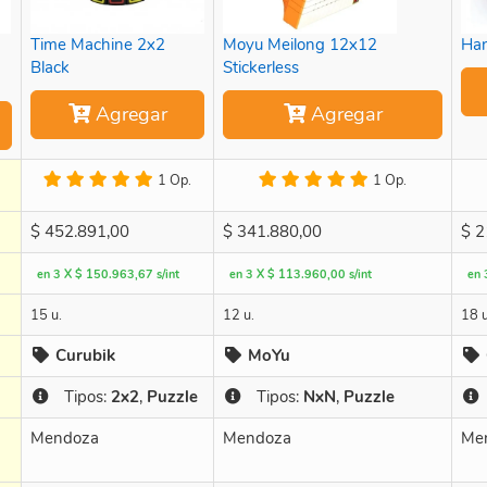
Time Machine 2x2
Moyu Meilong 12x12
Han
Black
Stickerless
Agregar
Agregar
1 Op.
1 Op.
$
452.891,00
$
341.880,00
$
2
en 3 X $ 150.963,67 s/int
en 3 X $ 113.960,00 s/int
en 
15 u.
12 u.
18 u
Curubik
MoYu
Tipos:
2x2
,
Puzzle
Tipos:
NxN
,
Puzzle
Mendoza
Mendoza
Me