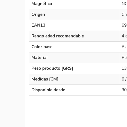
Magnético
N
Origen
Ch
EAN13
69
Rango edad recomendable
4 
Color base
Bl
Material
Pl
Peso producto [GRS]
13
Medidas [CM]
6 /
Disponible desde
30