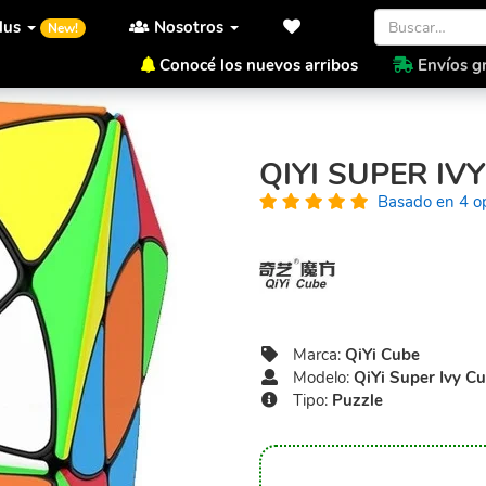
lus
Nosotros
New!
Conocé los nuevos arribos
Envíos gr
Inicio
QiYi Cube
QiYi Super
QIYI SUPER IV
Basado en 4 o
Marca:
QiYi Cube
Modelo:
QiYi Super Ivy C
Tipo:
Puzzle