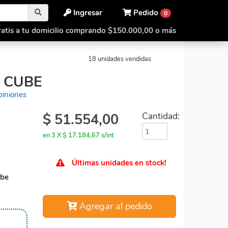
Ingresar
Pedido
0
atis a tu domicilio comprando $150.000,00 o más
 Ivy Cube
QiYi Super Ivy Cube
18 unidades vendidas
Y CUBE
piniones
$
51.554,00
Cantidad:
en 3 X $ 17.184,67 s/int
Últimas unidades en stock!
ube
Agregar al pedido