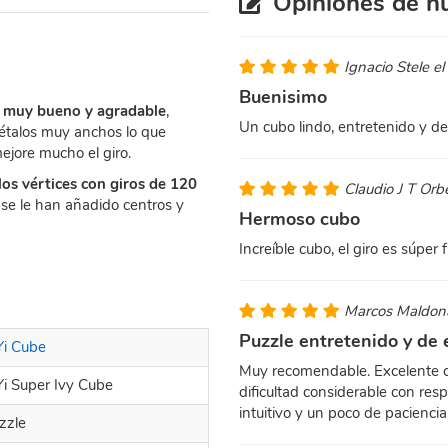
Opiniones de nu
Ignacio Stele e
Buenisimo
ro muy bueno y agradable
,
Un cubo lindo, entretenido y de
pétalos muy anchos lo que
ejore mucho el giro.
los vértices con giros de 120
Claudio J T Orb
se le han añadido centros y
Hermoso cubo
Increíble cubo, el giro es súper 
Marcos Maldon
Puzzle entretenido y de 
Yi Cube
Muy recomendable. Excelente co
Yi Super Ivy Cube
dificultad considerable con resp
intuitivo y un poco de pacienci
zzle