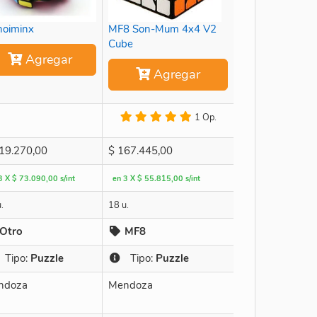
oiminx
MF8 Son-Mum 4x4 V2
Cube
Agregar
Agregar
1 Op.
19.270,00
$
167.445,00
3 X $ 73.090,00 s/int
en 3 X $ 55.815,00 s/int
.
18 u.
Otro
MF8
Tipo:
Puzzle
Tipo:
Puzzle
ndoza
Mendoza