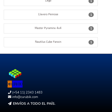
Lego
1
Llavero Penrose
1
Master Pyraminx 4x4
1
Nautilus Cube Fanxin
1
(+54 11) 2343 1483
info@curubik.com
ENVÍOS A TODO EL PAÍS.