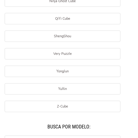
Ninja Ghost Cube
QiYi Cube
ShengShou
Very Puzzle
YongJun
YuXin
Z-Cube
BUSCÁ POR MODELO: