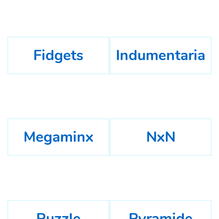
Fidgets
Indumentaria
Megaminx
NxN
Puzzle
Pyramide