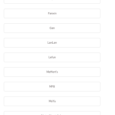
Fanxin
Gan
LanLan
Lefun
Meffert's
MF8
MoYu