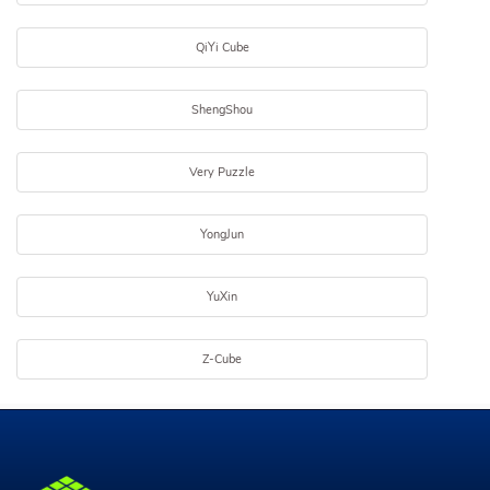
QiYi Cube
ShengShou
Very Puzzle
YongJun
YuXin
Z-Cube