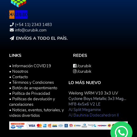
(+54 11) 2343 1483
info@curubik.com
ENVÍOS A TODO EL PAÍS.
LINKS
REDES
• Información COVID19
/curubik
• Nosotros
/curubik
• Contacto
• Términos y Condiciones
LO MÁS NUEVO
• Botón de arrepentimiento
Weilong WRM V10 3x3 U.V
• Política de Privacidad
Cyclone Boys Metallic 3x3 Magnetico Macaron
• Políticas de devolución y
MF8 4x5x6 V2 LE
cancelaciones
AJ Split Megaminx
• Noticias, eventos, tutoriales, y
AJ Bauhinia Dodecahedron II
videos divertidos