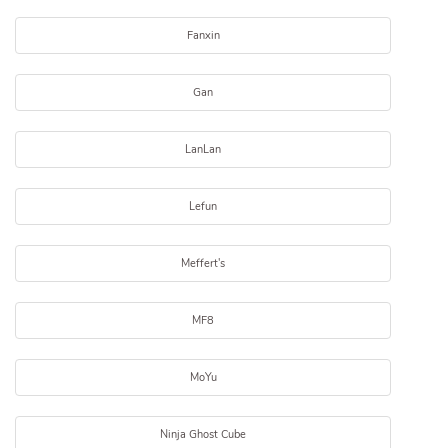
Fanxin
Gan
LanLan
Lefun
Meffert's
MF8
MoYu
Ninja Ghost Cube