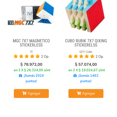
MGC 7X7 MAGNÉTICO
CUBO RUBIK 7X7 QIXING
STICKERLESS
STICKERELSS
YJ
QiYi Cube
2 Op.
2 Op.
$
78.972,00
$
57.074,00
en 3 X $ 26.324,00 s/int
en 3 X $ 19.024,67 s/int
¡Sumás 2024
¡Sumás 1463
puntos!
puntos!
Agregar
Agregar