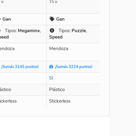
 u.
15 u.
Gan
Gan
Tipos:
Megaminx
,
Tipos:
Puzzle
,
peed
Speed
endoza
Mendoza
¡Sumás 3245 puntos!
¡Sumás 3224 puntos!
SI
ástico
Plástico
ickerless
Stickerless