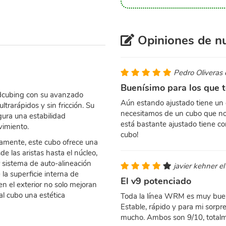
Opiniones de nu
Pedro Oliveras
Buenísimo para los que 
dcubing con su avanzado
Aún estando ajustado tiene un 
trarápidos y sin fricción. Su
necesitamos de un cubo que nos 
ura una estabilidad
está bastante ajustado tiene c
vimiento.
cubo!
camente, este cubo ofrece una
e las aristas hasta el núcleo,
 sistema de auto-alineación
javier kehner e
 la superficie interna de
El v9 potenciado
 el exterior no solo mejoran
al cubo una estética
Toda la línea WRM es muy buena
Estable, rápido y para mi sorpre
mucho. Ambos son 9/10, total