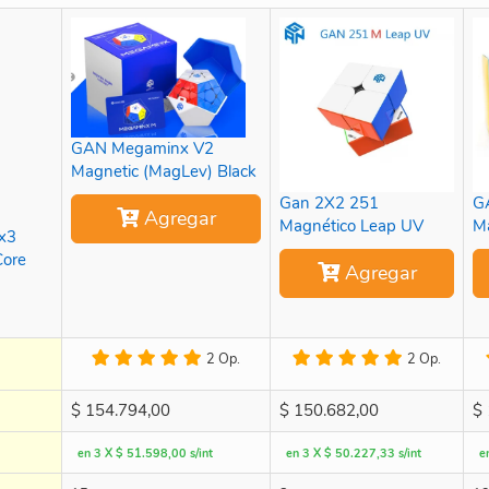
GAN Megaminx V2
Magnetic (MagLev) Black
Gan 2X2 251
G
Agregar
Magnético Leap UV
M
x3
Core
Agregar
2 Op.
2 Op.
$
154.794,00
$
150.682,00
$
en 3 X $ 51.598,00 s/int
en 3 X $ 50.227,33 s/int
e