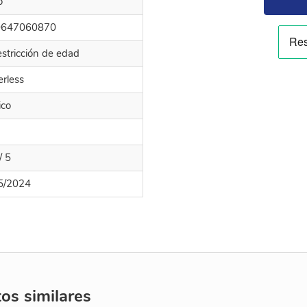
o
0647060870
estricción de edad
erless
ico
/ 5
5/2024
s similares