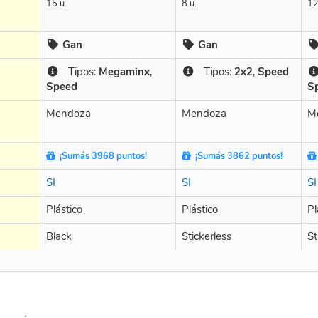
15 u.
8 u.
12
Gan
Gan
Tipos:
Megaminx
,
Tipos:
2x2
,
Speed
Speed
S
Mendoza
Mendoza
M
¡Sumás 3968 puntos!
¡Sumás 3862 puntos!
SI
SI
SI
Plástico
Plástico
Pl
Black
Stickerless
St