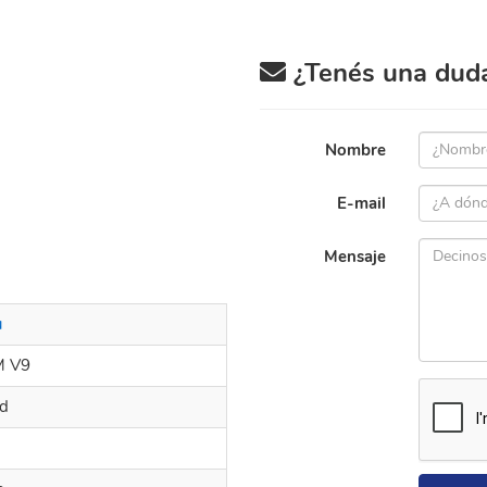
¿Tenés una duda 
Nombre
E-mail
Mensaje
u
 V9
d