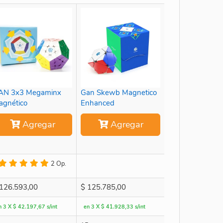
AN 3x3 Megaminx
Gan Skewb Magnetico
agnético
Enhanced
Agregar
Agregar
2 Op.
126.593,00
$
125.785,00
n 3 X $ 42.197,67 s/int
en 3 X $ 41.928,33 s/int