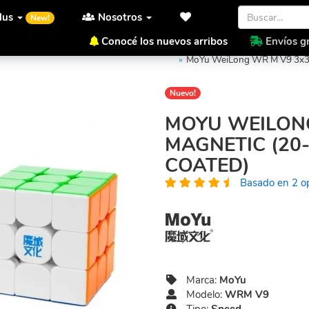
lus
Nosotros
New!
Conocé los nuevos arribos
Envíos gr
Inicio
MoYu
WRM V9
MoYu WeiLong WR M V9 3x3 M
Nuevo!
MOYU WEILON
MAGNETIC (20
COATED)
Basado en 2 o
Marca:
MoYu
Modelo:
WRM V9