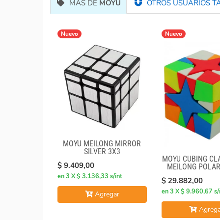
MÁS DE
MOYU
OTROS USUARIOS TA
Nuevo
Nuevo
MOYU MEILONG MIRROR
SILVER 3X3
MOYU CUBING C
$ 9.409,00
MEILONG POLAR
STICKERLE
en 3 X $ 3.136,33 s/int
$ 29.882,00
en 3 X $ 9.960,67 s/
Agregar
Agrega