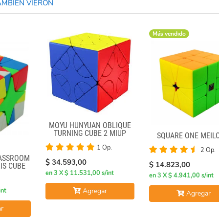
MBIÉN VIERON
Más vendido
MOYU HUNYUAN OBLIQUE
TURNING CUBE 2 MIUP
SQUARE ONE MEIL
SKEWB
1 Op.
2 Op.
LASSROOM
$ 34.593,00
$ 14.823,00
IS CUBE
en 3 X $ 11.531,00 s/int
SS
en 3 X $ 4.941,00 s/int
int
Agregar
Agregar
r