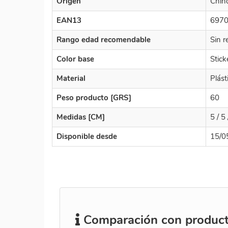
Origen
Chin
EAN13
697
Rango edad recomendable
Sin r
Color base
Stick
Material
Plást
Peso producto [GRS]
60
Medidas [CM]
5 / 5 
Disponible desde
15/0
Comparación con producto