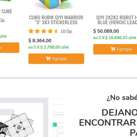
Y CUBE
CUBO RUBIK QIYI WARRIOR
QIYI 2X2X2 ROBOT 
Op.
"S" 3X3 STICKERLESS
BLUE (HEROIC LEA
$ 50.089,00
10 Op.
/int
en 3 X $ 16.696,33 s/int
$ 8.364,00
r
en 3 X $ 2.788,00 s/int
Agregar
Agregar
¿No sabé
DEJANO
ENCONTRAR 
P