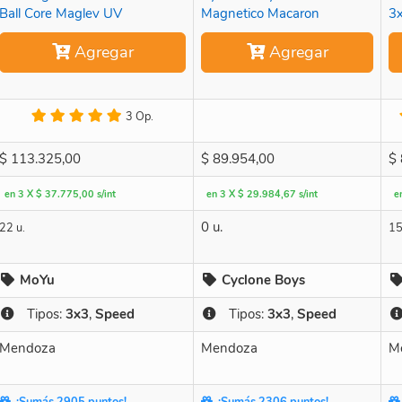
Ball Core Maglev UV
Magnetico Macaron
3
Agregar
Agregar
3 Op.
$
113.325,00
$
89.954,00
$
en 3 X $ 37.775,00 s/int
en 3 X $ 29.984,67 s/int
e
0 u.
22 u.
15
MoYu
Cyclone Boys
Tipos:
3x3
,
Speed
Tipos:
3x3
,
Speed
Mendoza
Mendoza
M
¡Sumás 2905 puntos!
¡Sumás 2306 puntos!