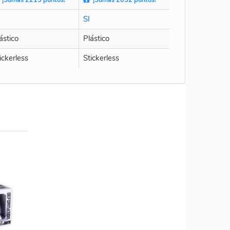
SI
ástico
Plástico
ickerless
Stickerless