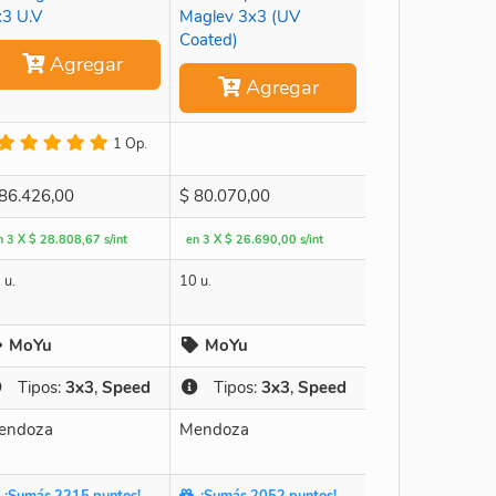
x3 U.V
Maglev 3x3 (UV
Coated)
Agregar
Agregar
1 Op.
86.426,00
$
80.070,00
n 3 X $ 28.808,67 s/int
en 3 X $ 26.690,00 s/int
 u.
10 u.
MoYu
MoYu
Tipos:
3x3
,
Speed
Tipos:
3x3
,
Speed
endoza
Mendoza
¡Sumás 2215 puntos!
¡Sumás 2052 puntos!