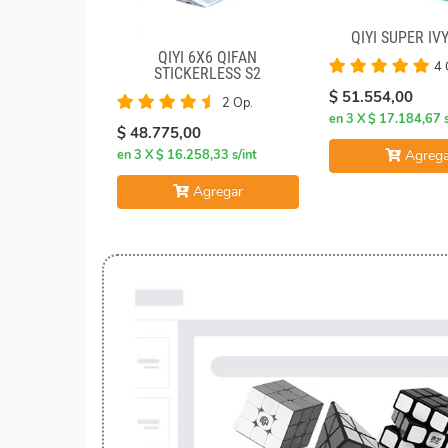
QIYI SUPER IV
QIYI 6X6 QIFAN
4 
STICKERLESS S2
$ 51.554,00
2 Op.
en 3 X $ 17.184,67 s
$ 48.775,00
Agrega
en 3 X $ 16.258,33 s/int
Agregar