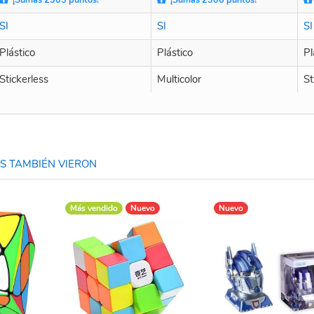
SI
SI
SI
Plástico
Plástico
Pl
Stickerless
Multicolor
St
 TAMBIÉN VIERON
Más vendido
Nuevo
Nuevo