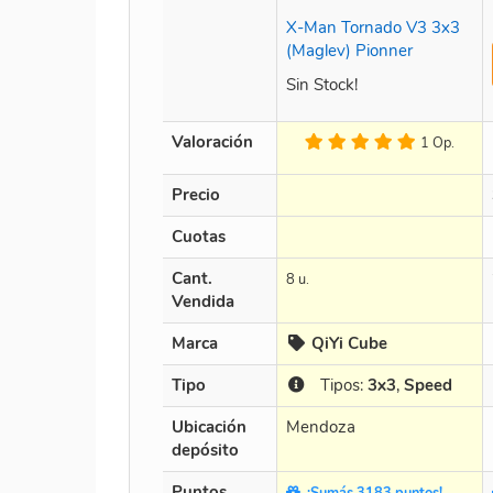
X-Man Tornado V3 3x3
(Maglev) Pionner
Sin Stock!
Valoración
1 Op.
Precio
Cuotas
Cant.
8 u.
Vendida
Marca
QiYi Cube
Tipo
Tipos:
3x3
,
Speed
Ubicación
Mendoza
depósito
Puntos
¡Sumás 3183 puntos!