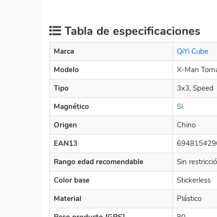
Tabla de especificaciones
Marca
QiYi Cube
Modelo
X-Man Torn
Tipo
3x3, Speed
Magnético
SI
Origen
Chino
EAN13
694815429
Rango edad recomendable
Sin restricc
Color base
Stickerless
Material
Plástico
Peso producto [GRS]
80