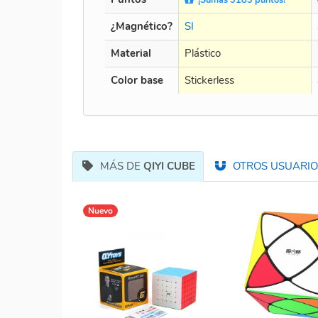
¿Magnético?
SI
Material
Plástico
Color base
Stickerless
MÁS DE
QIYI CUBE
OTROS USUARIOS
Nuevo