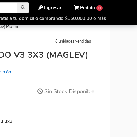
Ingresar
Pedido
0
atis a tu domicilio comprando $150.000,00 o más
nado V3 3x3 (Maglev)
ev) Pionner
8 unidades vendidas
O V3 3X3 (MAGLEV)
pinión
Sin Stock Disponible
3 3x3