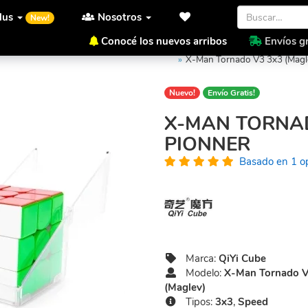
lus
Nosotros
New!
Conocé los nuevos arribos
Envíos gr
Inicio
QiYi Cube
X-Man Tor
X-Man Tornado V3 3x3 (Magl
Nuevo!
Envío Gratis!
X-MAN TORNAD
PIONNER
Basado en 1 o
Marca:
QiYi Cube
Modelo:
X-Man Tornado V
(Maglev)
Tipos:
3x3
,
Speed