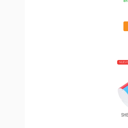
en
NUEV
SH