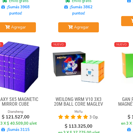
Envío gratis
Envío gratis
¡Sumás 3968
¡Sumás 3862
puntos!
puntos!
Agregar
Agregar
O
NUEVO
NUEVO
AXY 5X5 MAGNETIC
WEILONG WRM V10 3X3
GAN 
MIRROR CUBE
20M BALL CORE MAGLEV
MAGNÉ
UV
Diansheng
MoYu
$
121.527,00
$
3 Op.
 3 X $ 40.509,00 s/int
en 3 X
$
113.325,00
¡Sumás 3115
en 3 X $ 37.775,00 s/int