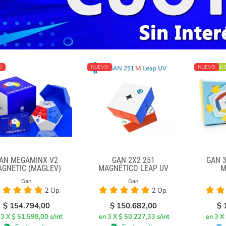
O
NUEVO
MÁS VENDI
NUEVO
AN MEGAMINX V2
GAN 2X2 251
GAN 
GNETIC (MAGLEV)
MAGNÉTICO LEAP UV
M
BLACK
Gan
Gan
2 Op.
2 Op.
$
154.794,00
$
150.682,00
$
 3 X $ 51.598,00 s/int
en 3 X $ 50.227,33 s/int
en 3 X