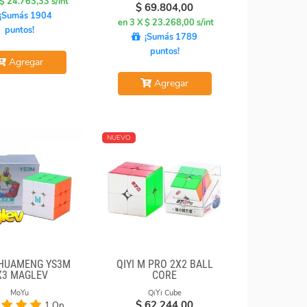
 $ 24.763,33 s/int
$
69.804,00
¡Sumás 1904
en 3 X $ 23.268,00 s/int
puntos!
¡Sumás 1789
puntos!
Agregar
Agregar
NUEVO
HUAMENG YS3M
QIYI M PRO 2X2 BALL
X3 MAGLEV
CORE
MoYu
QiYi Cube
$
62.244,00
1 Op.