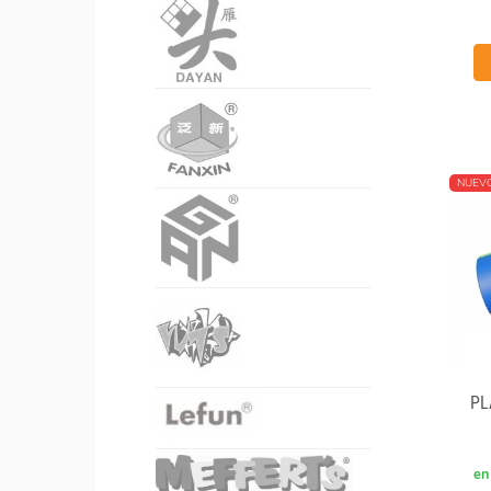
NUEV
PL
en