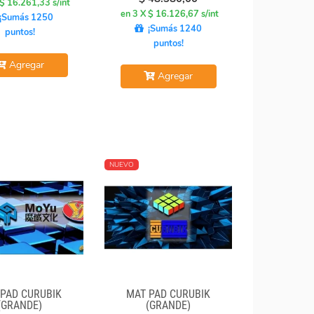
 $ 16.261,33 s/int
en 3 X $ 16.126,67 s/int
¡Sumás 1250
¡Sumás 1240
puntos!
puntos!
Agregar
Agregar
NUEVO
 PAD CURUBIK
MAT PAD CURUBIK
(GRANDE)
(GRANDE)