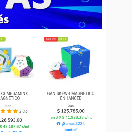
DO
MÁS VENDIDO
NUEVO
3X3 MEGAMINX
GAN SKEWB MAGNETICO
AGNÉTICO
ENHANCED
Gan
Gan
$
125.785,00
2 Op.
en 3 X $ 41.928,33 s/int
126.593,00
¡Sumás 3224
 $ 42.197,67 s/int
puntos!