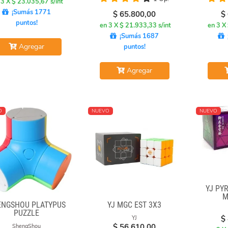
 3 X $ 23.035,67 s/int
¡Sumás 1771
$
65.800,00
$
puntos!
en 3 X $ 21.933,33 s/int
en 3 X
¡Sumás 1687
Agregar
puntos!
Agregar
O
NUEVO
NUEVO
YJ PY
M
ENGSHOU PLATYPUS
YJ MGC EST 3X3
PUZZLE
$
YJ
$
56.610,00
ShengShou