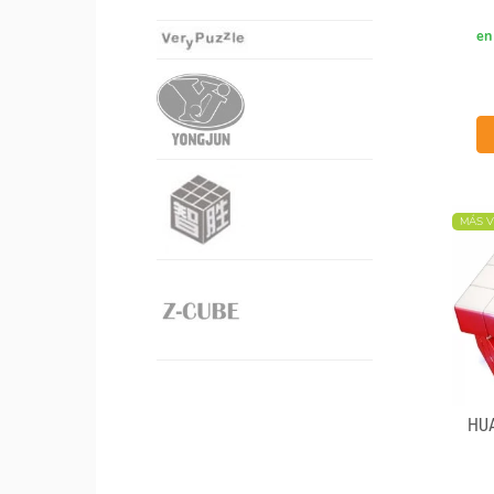
en
MÁS V
HU