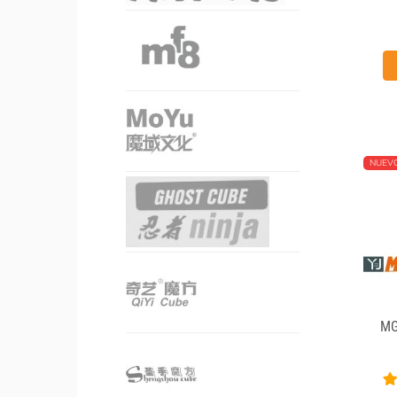
NUEV
MG