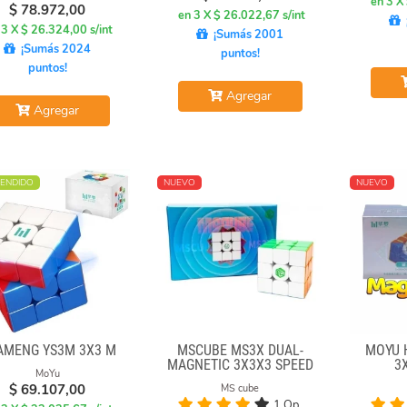
en 3 X
$
78.972,00
en 3 X $ 26.022,67 s/int
 3 X $ 26.324,00 s/int
¡Sumás 2001
¡Sumás 2024
puntos!
puntos!
Agregar
Agregar
ENDIDO
NUEVO
NUEVO
AMENG YS3M 3X3 M
MSCUBE MS3X DUAL-
MOYU 
MAGNETIC 3X3X3 SPEED
3
MoYu
CUBE STICKERLESS
$
69.107,00
MS cube
1 Op.