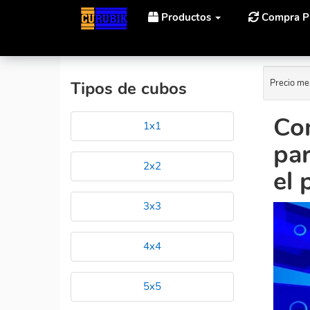
Productos
Compra P
Precio me
Tipos de cubos
Co
1x1
pa
2x2
el 
3x3
4x4
5x5