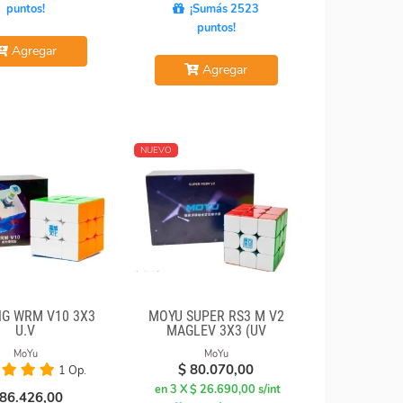
puntos!
¡Sumás 2523
puntos!
Agregar
Agregar
NUEVO
G WRM V10 3X3
MOYU SUPER RS3 M V2
U.V
MAGLEV 3X3 (UV
COATED)
MoYu
MoYu
$
80.070,00
1 Op.
en 3 X $ 26.690,00 s/int
86.426,00