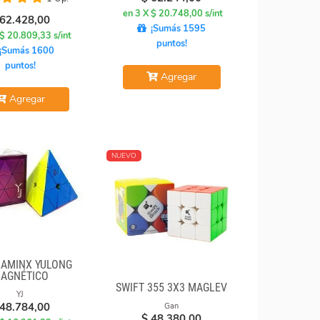
en 3 X $ 20.748,00 s/int
62.428,00
¡Sumás 1595
 $ 20.809,33 s/int
puntos!
¡Sumás 1600
puntos!
Agregar
Agregar
NUEVO
RAMINX YULONG
AGNÉTICO
SWIFT 355 3X3 MAGLEV
YJ
48.784,00
Gan
$
48.380,00