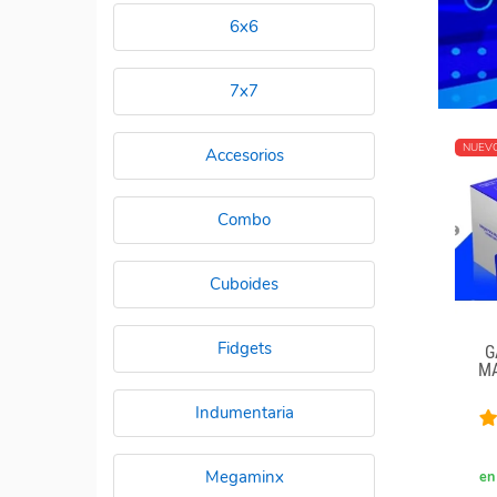
6x6
7x7
NUEV
Accesorios
Combo
Cuboides
Fidgets
G
MA
Indumentaria
Megaminx
en