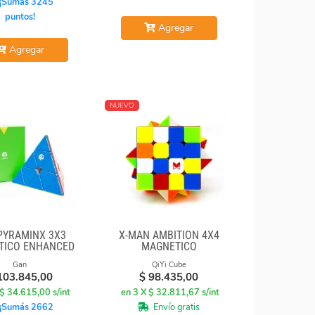
¡Sumás 3245
puntos!
Agregar
Agregar
NUEVO
PYRAMINX 3X3
X-MAN AMBITION 4X4
TICO ENHANCED
MAGNETICO
Gan
QiYi Cube
103.845,00
$
98.435,00
 $ 34.615,00 s/int
en 3 X $ 32.811,67 s/int
¡Sumás 2662
Envío gratis