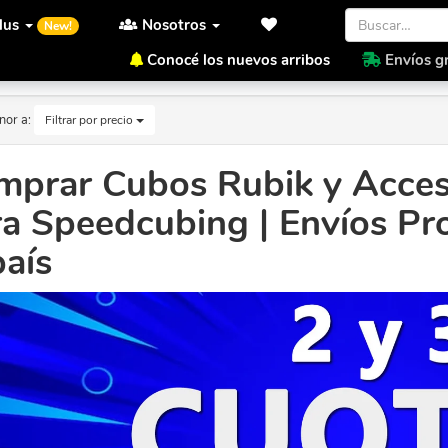
lus
Nosotros
New!
Conocé los nuevos arribos
Envíos gr
nor a:
Filtrar por precio
mprar Cubos Rubik y Acces
ra Speedcubing | Envíos P
país