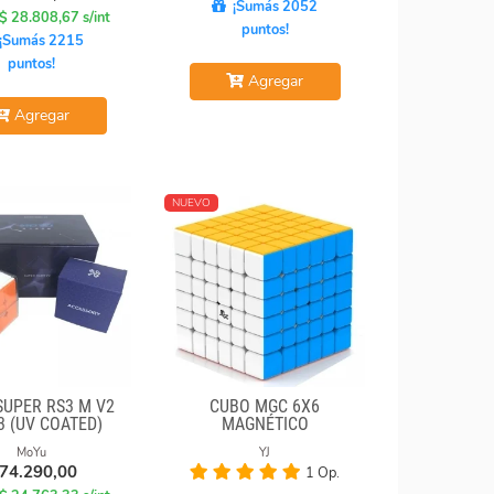
¡Sumás 2052
 $ 28.808,67 s/int
puntos!
¡Sumás 2215
puntos!
Agregar
Agregar
NUEVO
SUPER RS3 M V2
CUBO MGC 6X6
3 (UV COATED)
MAGNÉTICO
STICKERLESS
MoYu
YJ
74.290,00
1 Op.