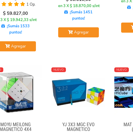
en 3 X
1 Op.
en 3 X $ 18.870,00 s/int
¡Sumás 1451
$
59.827,00
puntos!
 3 X $ 19.942,33 s/int
¡Sumás 1533
Agregar
puntos!
Agregar
O
NUEVO
NUEVO
MOYU MEILONG
YJ 3X3 MGC EVO
MAT
MAGNETICO 4X4
MAGNETICO