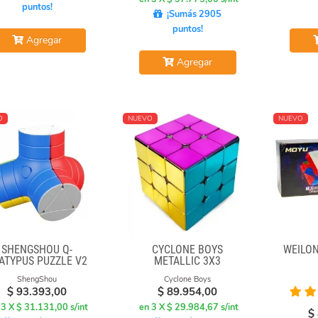
puntos!
¡Sumás 2905
puntos!
Agregar
Agregar
O
NUEVO
NUEVO
SHENGSHOU Q-
CYCLONE BOYS
WEILON
ATYPUS PUZZLE V2
METALLIC 3X3
MAGNETICO MACARON
ShengShou
Cyclone Boys
$
93.393,00
$
89.954,00
 3 X $ 31.131,00 s/int
en 3 X $ 29.984,67 s/int
$