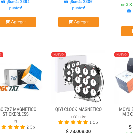
¡Sumás 2394
¡Sumás 2306
en 3 X
puntos!
puntos!
Agregar
Agregar
O
NUEVO
NUEVO
C 7X7 MAGNÉTICO
QIYI CLOCK MAGNÉTICO
MOYU 
STICKERLESS
M 3X
QiYi Cube
YJ
1 Op.
$
2 Op.
$
78.068,00