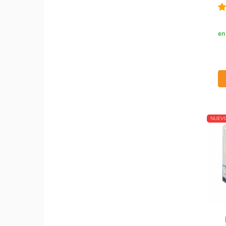
en
NUEV