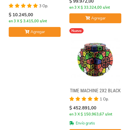
$ 99.972,00
3 Op.
en 3 X $ 33.324,00 s/int
$ 10.245,00
Agregar
en 3 X $ 3.415,00 s/int
Nuevo
Agregar
TIME MACHINE 2X2 BLACK
1 Op.
$ 452.891,00
en 3 X $ 150.963,67 s/int
Envío gratis