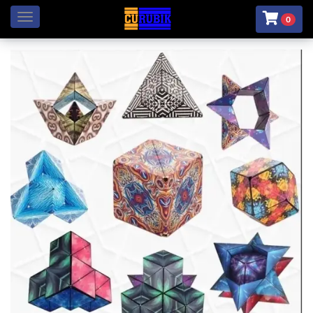
Menú
0