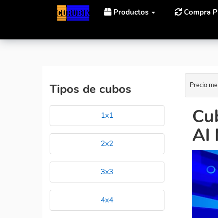
Productos
Compra P
Inicio
Cubos Rubik Curubik Magnetic Geometry Vertic
Precio me
Tipos de cubos
Cu
1x1
Al 
2x2
3x3
4x4