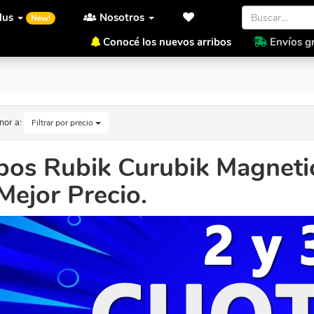
lus
Nosotros
New!
Conocé los nuevos arribos
Envíos gr
al Al Mejor Precio.
nor a:
Filtrar por precio
bos Rubik Curubik Magnetic
Mejor Precio.