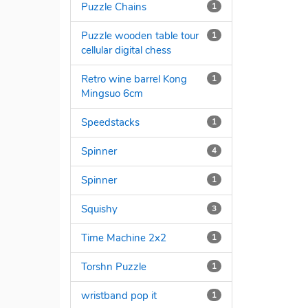
Puzzle Chains
1
Puzzle wooden table tour
1
cellular digital chess
Retro wine barrel Kong
1
Mingsuo 6cm
Speedstacks
1
Spinner
4
Spinner
1
Squishy
3
Time Machine 2x2
1
Torshn Puzzle
1
wristband pop it
1