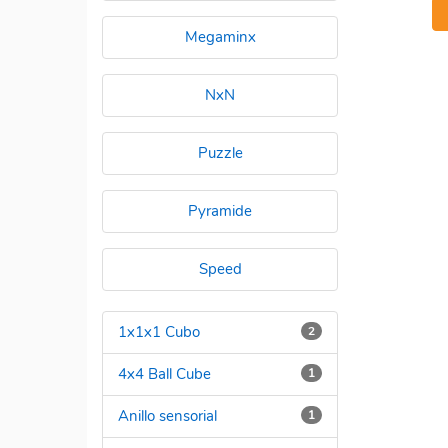
Megaminx
NxN
Puzzle
Pyramide
Speed
1x1x1 Cubo
2
4x4 Ball Cube
1
Anillo sensorial
1