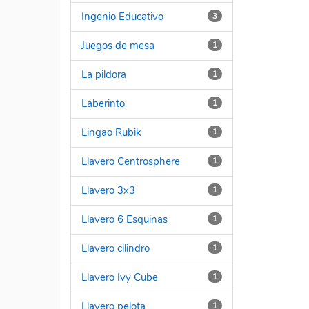
Ingenio Educativo
3
Juegos de mesa
1
La pildora
1
Laberinto
1
Lingao Rubik
1
Llavero Centrosphere
1
Llavero 3x3
1
Llavero 6 Esquinas
1
Llavero cilindro
1
Llavero Ivy Cube
1
Llavero pelota
1