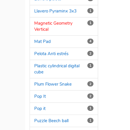
Llavero Pyraminx 3x3
1
Magnetic Geometry
1
Vertical
Mat Pad
4
Pelota Anti estrés
2
Plastic cylindrical digital
1
cube
Plum Flower Snake
2
Pop It
2
Pop it
1
Puzzle Beech ball
1