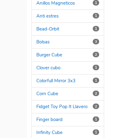
Anillos Magneticos
1
Anti estres
1
Bead-Orbit
1
Bolsas
3
Burger Cube
2
Clover cubo
1
Colorfull Mirror 3x3
1
Corn Cube
2
Fidget Toy Pop It Llavero
2
Finger board
1
Infinity Cube
1