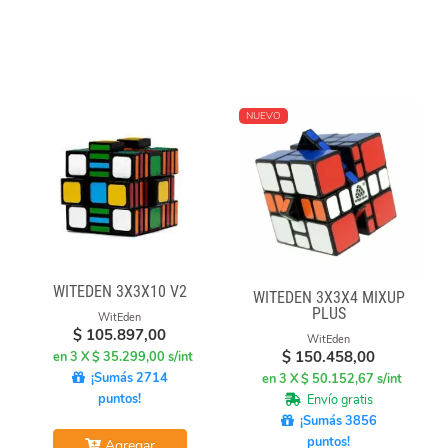
NUEVO
WITEDEN 3X3X10 V2
WITEDEN 3X3X4 MIXUP
PLUS
WitEden
$
105.897,00
WitEden
$
150.458,00
en 3 X $ 35.299,00 s/int
¡Sumás 2714
en 3 X $ 50.152,67 s/int
puntos!
Envío gratis
¡Sumás 3856
puntos!
Agregar