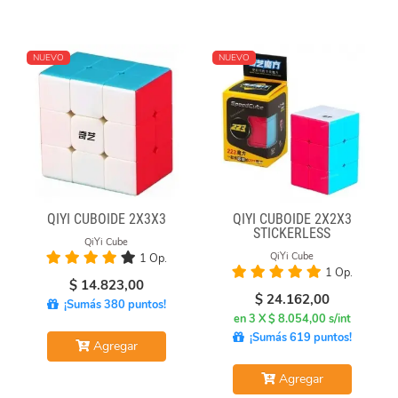
NUEVO
NUEVO
QIYI CUBOIDE 2X3X3
QIYI CUBOIDE 2X2X3
STICKERLESS
QiYi Cube
QiYi Cube
1 Op.
1 Op.
$
14.823,00
$
24.162,00
¡Sumás 380 puntos!
en 3 X $ 8.054,00 s/int
¡Sumás 619 puntos!
Agregar
Agregar