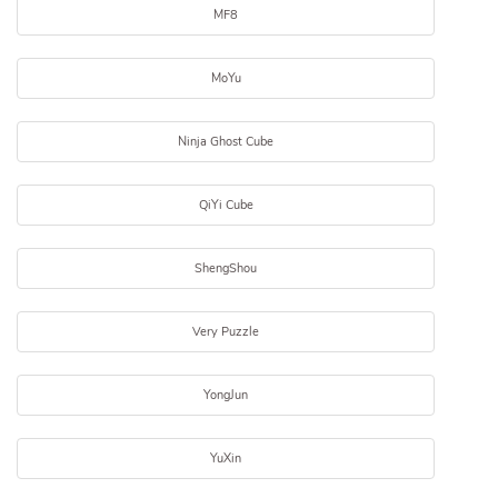
MF8
MoYu
Ninja Ghost Cube
QiYi Cube
ShengShou
Very Puzzle
YongJun
YuXin