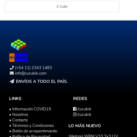
Z-Cube
(+54 11) 2343 1483
info@curubik.com
ENVÍOS A TODO EL PAÍS.
LINKS
REDES
• Información COVID19
/curubik
• Nosotros
/curubik
• Contacto
• Términos y Condiciones
LO MÁS NUEVO
• Botón de arrepentimiento
Weilong WRM V10 3x3 U.V
• Política de Privacidad