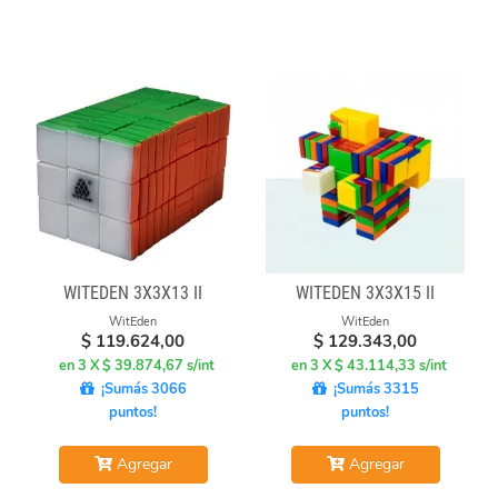
WITEDEN 3X3X13 II
WITEDEN 3X3X15 II
WitEden
WitEden
$
119.624,00
$
129.343,00
en 3 X $ 39.874,67 s/int
en 3 X $ 43.114,33 s/int
¡Sumás 3066
¡Sumás 3315
puntos!
puntos!
Agregar
Agregar