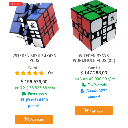
NUEVO
WITEDEN MIXUP 4X4X3
WITEDEN 3X3X3
PLUS
WORMHOLE PLUS (#2)
WitEden
WitEden
$
147.288,00
1 Op.
en 3 X $ 49.096,00 s/int
$
159.976,00
Envío gratis
en 3 X $ 53.325,33 s/int
¡Sumás 3775
Envío gratis
puntos!
¡Sumás 4100
puntos!
Agregar
Agregar