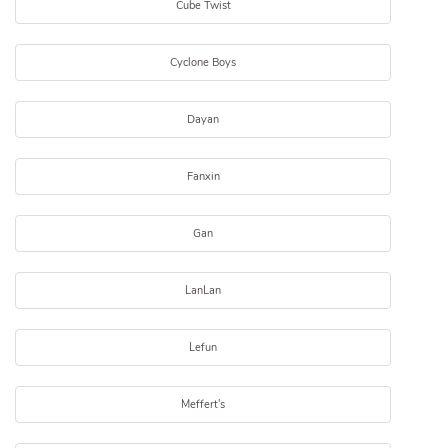
Cube Twist
Cyclone Boys
Dayan
Fanxin
Gan
LanLan
Lefun
Meffert's