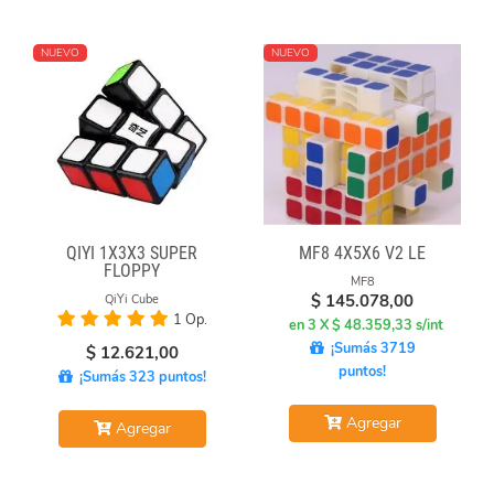
NUEVO
NUEVO
QIYI 1X3X3 SUPER
MF8 4X5X6 V2 LE
FLOPPY
MF8
$
145.078,00
QiYi Cube
1 Op.
en 3 X $ 48.359,33 s/int
¡Sumás 3719
$
12.621,00
puntos!
¡Sumás 323 puntos!
Agregar
Agregar