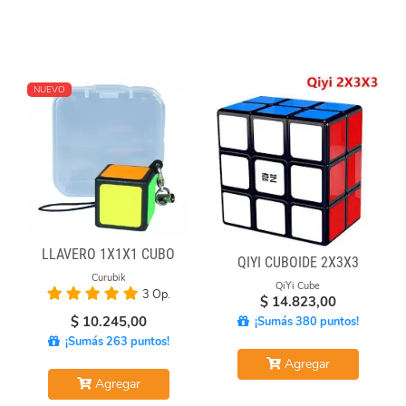
NUEVO
LLAVERO 1X1X1 CUBO
QIYI CUBOIDE 2X3X3
Curubik
QiYi Cube
3 Op.
$
14.823,00
$
10.245,00
¡Sumás 380 puntos!
¡Sumás 263 puntos!
Agregar
Agregar