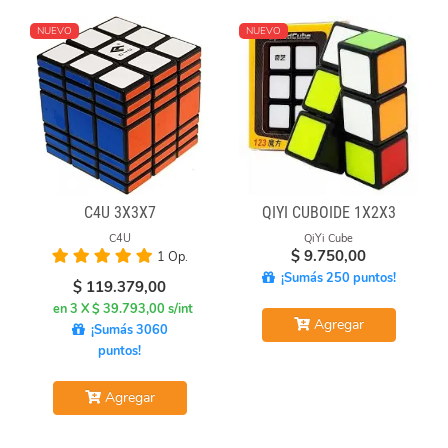
NUEVO
NUEVO
C4U 3X3X7
QIYI CUBOIDE 1X2X3
C4U
QiYi Cube
$
9.750,00
1 Op.
¡Sumás 250 puntos!
$
119.379,00
en 3 X $ 39.793,00 s/int
Agregar
¡Sumás 3060
puntos!
Agregar