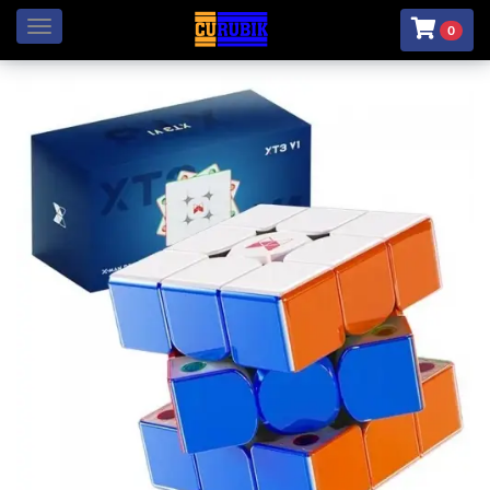
Menú
0