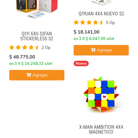
QIYUAN 4X4 NUEVO S2
5 Op.
$ 18.141,00
QIYI 6X6 QIFAN
STICKERLESS S2
en 3 X $ 6.047,00 s/int
2 Op.
Agregar
$ 48.775,00
en 3 X $ 16.258,33 s/int
Nuevo
Agregar
X-MAN AMBITION 4X4
MAGNETICO