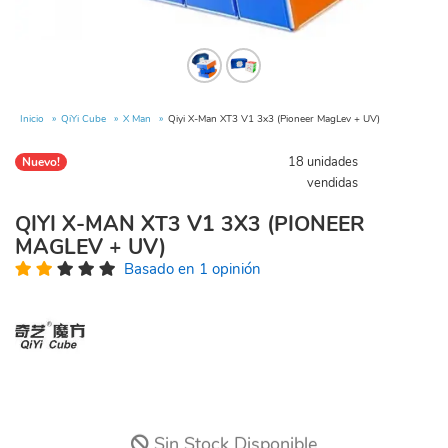
Inicio
QiYi Cube
X Man
Qiyi X-Man XT3 V1 3x3 (Pioneer MagLev + UV)
18 unidades
Nuevo!
vendidas
QIYI X-MAN XT3 V1 3X3 (PIONEER
MAGLEV + UV)
Basado en 1 opinión
Sin Stock Disponible