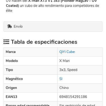
UV hacen del
X-Man XT3 V1 3x3 (Pioneer MagLev - UV
Coated)
un cubo de alto rendimiento para competidores de
élite
Envío
Tabla de especificaciones
Marca
QiYi Cube
Modelo
X Man
Tipo
3x3, Speed
Magnético
SI
Origen
Chino
EAN13
6948154291186
Rango edad recomendable
Sin restricción de edad