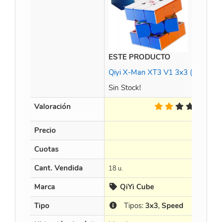
ESTE PRODUCTO
Qiyi X-Man XT3 V1 3x3 (Pioneer
Sin Stock!
Valoración
1 Op.
Precio
Cuotas
Cant. Vendida
18 u.
Marca
QiYi Cube
Tipo
Tipos:
3x3
,
Speed