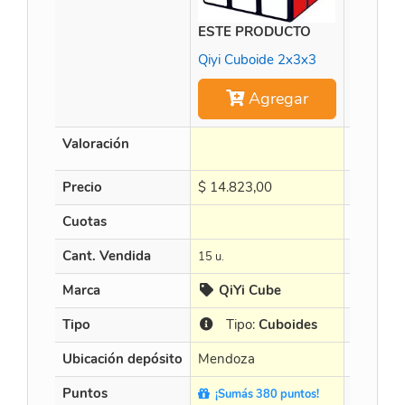
ESTE PRODUCTO
WitEden
Qiyi Cuboide 2x3x3
Agregar
Valoración
Precio
$
14.823,00
$
159.9
Cuotas
en 3 X $ 5
Cant. Vendida
15 u.
18 u.
Marca
QiYi Cube
WitE
Tipo
Tipo:
Cuboides
Tipo
Ubicación depósito
Mendoza
Mendoz
Puntos
¡Sumás 380 puntos!
¡Sumás