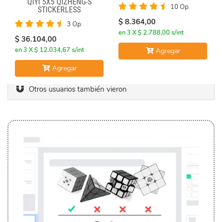
QIYI 5X5 QIZHENG-S
10 Op.
STICKERLESS
$ 8.364,00
3 Op.
en 3 X $ 2.788,00 s/int
$ 36.104,00
en 3 X $ 12.034,67 s/int
Agregar
Agregar
Otros usuarios también vieron