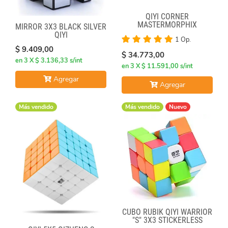
QIYI CORNER
MASTERMORPHIX
MIRROR 3X3 BLACK SILVER
QIYI
1 Op.
$ 9.409,00
$ 34.773,00
en 3 X $ 3.136,33 s/int
en 3 X $ 11.591,00 s/int
Agregar
Agregar
Más vendido
Más vendido
Nuevo
CUBO RUBIK QIYI WARRIOR
"S" 3X3 STICKERLESS