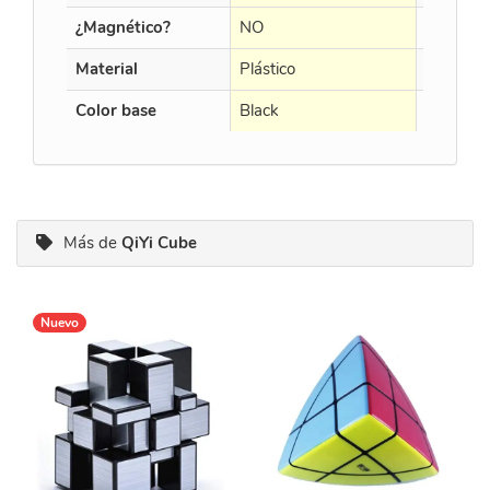
¿Magnético?
NO
NO
Material
Plástico
Plástico
Color base
Black
Black
Más de
QiYi Cube
Nuevo