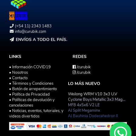
(+54 11) 2343 1483
info@curubik.com
ENVÍOS A TODO EL PAÍS.
LINKS
REDES
• Información COVID19
/curubik
• Nosotros
/curubik
• Contacto
• Términos y Condiciones
LO MÁS NUEVO
• Botón de arrepentimiento
Weilong WRM V10 3x3 U.V
• Política de Privacidad
Cyclone Boys Metallic 3x3 Magnetico Macaron
• Políticas de devolución y
MF8 4x5x6 V2 LE
cancelaciones
AJ Split Megaminx
• Noticias, eventos, tutoriales, y
AJ Bauhinia Dodecahedron II
videos divertidos