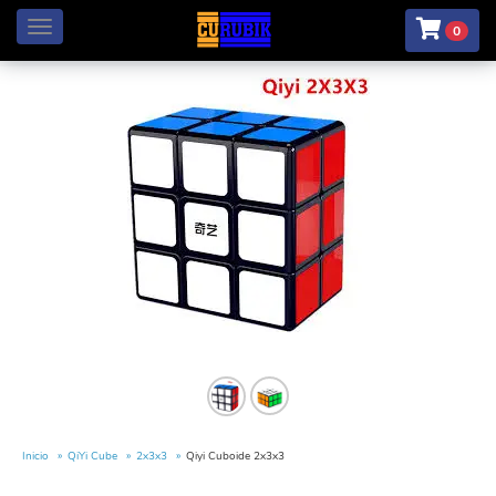
Menú
0
Inicio
QiYi Cube
2x3x3
Qiyi Cuboide 2x3x3