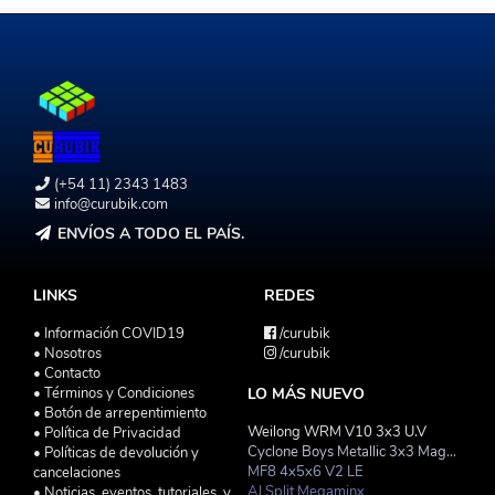
(+54 11) 2343 1483
info@curubik.com
ENVÍOS A TODO EL PAÍS.
LINKS
REDES
• Información COVID19
/curubik
• Nosotros
/curubik
• Contacto
• Términos y Condiciones
LO MÁS NUEVO
• Botón de arrepentimiento
Weilong WRM V10 3x3 U.V
• Política de Privacidad
Cyclone Boys Metallic 3x3 Magnetico Macaron
• Políticas de devolución y
MF8 4x5x6 V2 LE
cancelaciones
AJ Split Megaminx
• Noticias, eventos, tutoriales, y