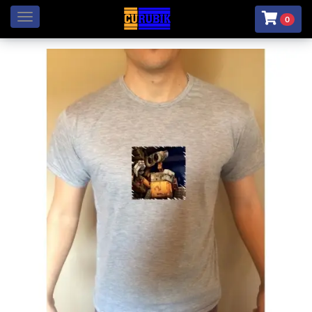
Menú
0