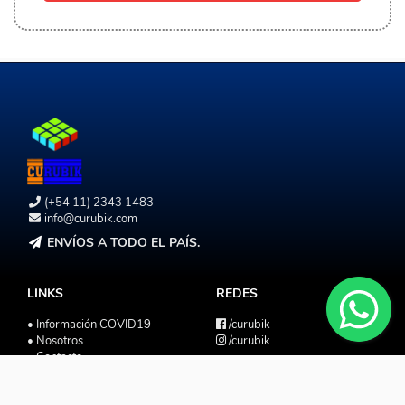
(+54 11) 2343 1483
info@curubik.com
ENVÍOS A TODO EL PAÍS.
LINKS
REDES
• Información COVID19
/curubik
• Nosotros
/curubik
• Contacto
• Términos y Condiciones
LO MÁS NUEVO
• Botón de arrepentimiento
Weilong WRM V10 3x3 U.V