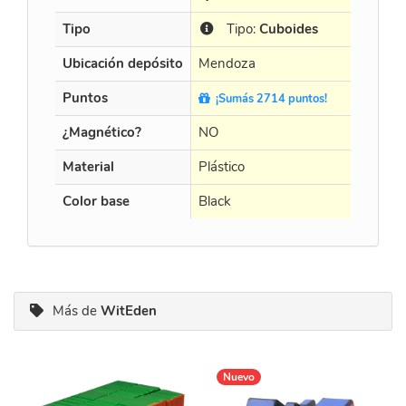
Tipo
Tipo:
Cuboides
Tip
Ubicación depósito
Mendoza
Mendo
Puntos
¡Sumás 2714 puntos!
¡Sumá
¿Magnético?
NO
NO
Material
Plástico
Plástico
Color base
Black
Black
Más de
WitEden
Nuevo