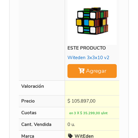
ESTE PRODUCTO
WitEde
Witeden 3x3x10 v2
Agregar
Valoración
Precio
$
105.897,00
$
159.9
Cuotas
en 3 X $ 35.299,00 s/int
en 3 X $
Cant. Vendida
0 u.
18 u.
Marca
WitEden
Wit