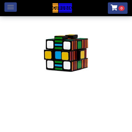
Menú
0