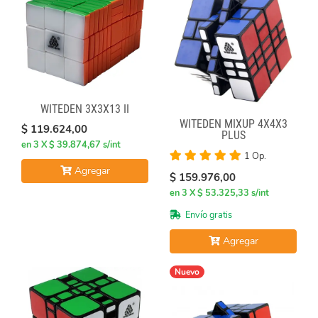
WITEDEN 3X3X13 II
WITEDEN MIXUP 4X4X3
$ 119.624,00
PLUS
en 3 X $ 39.874,67 s/int
1 Op.
Agregar
$ 159.976,00
en 3 X $ 53.325,33 s/int
Envío gratis
Agregar
Nuevo