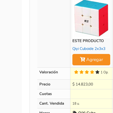
ESTE PRODUCTO
Qiyi Cuboide 2x3x3
Agregar
Valoración
1 Op.
Precio
$
14.823,00
Cuotas
Cant. Vendida
18 u.
Marca
QiYi Cube