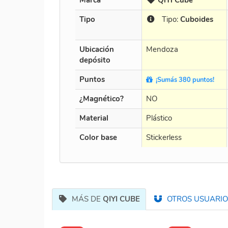
Tipo
Tipo:
Cuboides
Ubicación
Mendoza
depósito
Puntos
¡Sumás 380 puntos!
¿Magnético?
NO
Material
Plástico
Color base
Stickerless
MÁS DE
QIYI CUBE
OTROS USUARIOS