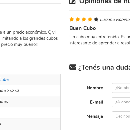
Opiniones de nu
Luciano Robino
Buen Cubo
e a un precio económico. Qiyi
Un cubo muy entretenido. Es un
s imitando a los grandes cubos
interesante de aprender a resol
d precio muy bueno!!
¿Tenés una duda 
 Cube
Nombre
ide 2x2x3
ides
E-mail
Mensaje
a