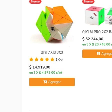
Nuevo
Nuevo
QIYI M PRO 2X2 
$ 62.244,00
en 3 X $ 20.748,00 s
QIYI AXIS 3X3
Agrega
1 Op.
$ 14.919,00
en 3 X $ 4.973,00 s/int
Agregar