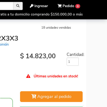
Ingresar
Pedido
0
atis a tu domicilio comprando $150.000,00 o más
x2x3
Qiyi Cuboide 2x3x3
18 unidades vendidas
2X3X3
pinión
$
14.823,00
Cantidad:
Últimas unidades en stock!
Agregar al pedido