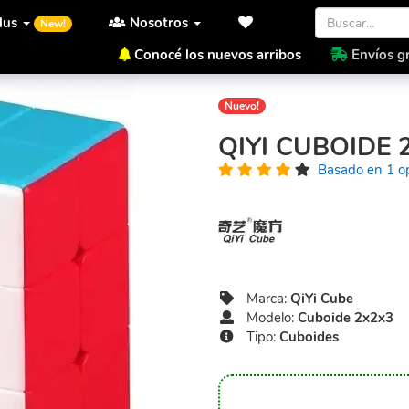
lus
Nosotros
New!
Conocé los nuevos arribos
Envíos gr
Inicio
QiYi Cube
Cuboide 2
Nuevo!
QIYI CUBOIDE 
Basado en 1 o
Marca:
QiYi Cube
Modelo:
Cuboide 2x2x3
Tipo:
Cuboides