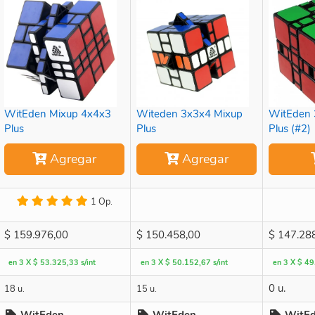
WitEden Mixup 4x4x3
Witeden 3x3x4 Mixup
WitEden 
Plus
Plus
Plus (#2)
Agregar
Agregar
1 Op.
$
159.976,00
$
150.458,00
$
147.28
en 3 X $ 53.325,33 s/int
en 3 X $ 50.152,67 s/int
en 3 X $ 49
0 u.
18 u.
15 u.
WitEden
WitEden
WitE