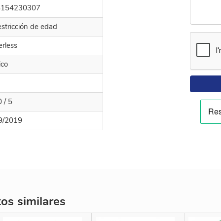
8154230307
estricción de edad
erless
ico
0 / 5
9/2019
s similares