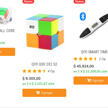
Nuevo
Nuevo
BALL CORE
/int
r
QIYI SMART TIM
2 Op.
QIYI QIDI 2X2 S2
$ 45.924,00
4 Op.
en 3 X $ 15.308,00 s/int
$ 9.305,00
Agregar
en 3 X $ 3.101,67 s/int
Agregar