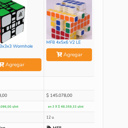
MF8 4x5x6 V2 LE
3x3x3 Wormhole
Agregar
Agregar
8,00
$
145.078,00
.096,00 s/int
en 3 X $ 48.359,33 s/int
12 u.
den
MF8