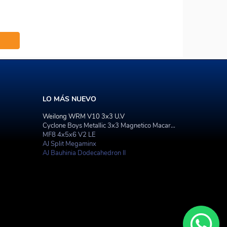
LO MÁS NUEVO
Weilong WRM V10 3x3 U.V
Cyclone Boys Metallic 3x3 Magnetico Macaron
MF8 4x5x6 V2 LE
AJ Split Megaminx
AJ Bauhinia Dodecahedron II