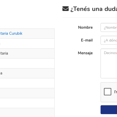
¿Tenés una duda 
Nombre
aria Curubik
E-mail
s
Mensaje
taria
na