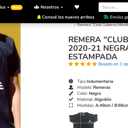
lus
Nosotros
New!
Conocé los nuevos arribos
Envíos gr
Inicio
Indumentaria Curubik
Remera "Club Cuberos Mend
REMERA "CLU
2020-21 NEGR
ESTAMPADA
Basado en 1 op
Tipo
Indumentaria
Modelo:
Remeras
Color:
Negro
Material:
Algodón
Medidas:
A:49cm / B:66c