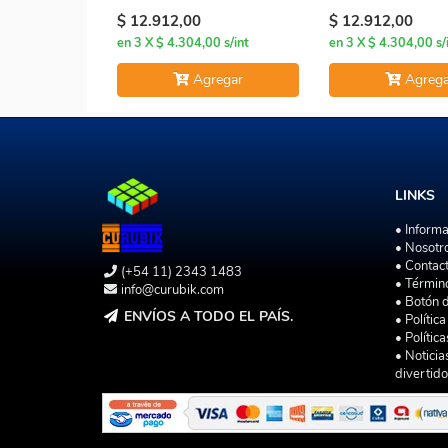
CICULO
$ 12.912,00
$ 12.912,00
en 3 X $ 4.304,00 s/int
en 3 X $ 4.304,00 s/
Agregar
Agrega
LINKS
• Inform
• Nosotr
• Contac
(+54 11) 2343 1483
• Términ
info@curubik.com
• Botón 
ENVÍOS A TODO EL PAÍS.
• Polític
• Polític
• Noticia
divertido