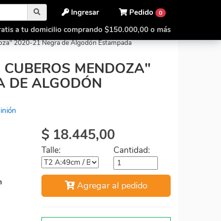
Ingresar
Pedido
0
atis a tu domicilio comprando $150.000,00 o más
Remeras
oza" 2020-21 Negra de Algodón Estampada
B CUBEROS MENDOZA"
A DE ALGODÓN
inión
$
18.445,00
Talle:
Cantidad:
m
Agregar al pedido