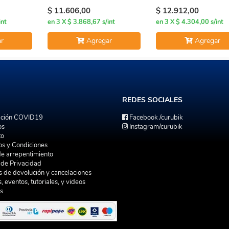
ESFUMADO
$ 11.606,00
$ 12.912,00
int
en 3 X $ 3.868,67 s/int
en 3 X $ 4.304,00 s/int
r
Agregar
Agregar
REDES
SOCIALES
ación COVID19
Facebook
/curubik
os
Instagram
/curubik
to
os y Condiciones
de arrepentimiento
a de Privacidad
as de devolución y cancelaciones
s, eventos, tutoriales, y videos
s