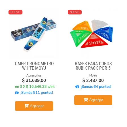
NUEVO
NUEVO
TIMER CRONÓMETRO
BASES PARA CUBOS
WHITE MOYU
RUBIK PACK POR 5
UNIDADES
Accesorios
MoYu
$
31.639,00
$
2.487,00
en 3 X $ 10.546,33 s/int
¡Sumás 64 puntos!
¡Sumás 811 puntos!
Agregar
Agregar