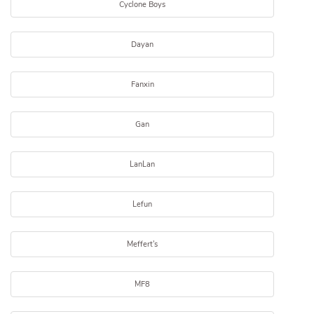
Cyclone Boys
Dayan
Fanxin
Gan
LanLan
Lefun
Meffert's
MF8