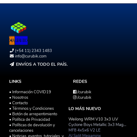
(+54 11) 2343 1483
info@curubik.com
ENVÍOS A TODO EL PAÍS.
LINKS
REDES
• Información COVID19
/curubik
• Nosotros
/curubik
• Contacto
• Términos y Condiciones
LO MÁS NUEVO
• Botón de arrepentimiento
Weilong WRM V10 3x3 U.V
• Política de Privacidad
Cyclone Boys Metallic 3x3 Magnetico Macaron
• Políticas de devolución y
MF8 4x5x6 V2 LE
cancelaciones
AJ Split Megaminx
• Noticias, eventos, tutoriales, y