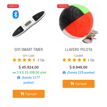
NUEVO
NUEVO
QIYI SMART TIMER
LLAVERO PELOTA
QiYi Cube
Curubik
2 Op.
1 Op.
$
45.924,00
$
8.949,00
en 3 X $ 15.308,00 s/int
¡Sumás 229 puntos!
¡Sumás 1177
puntos!
Agregar
Agregar