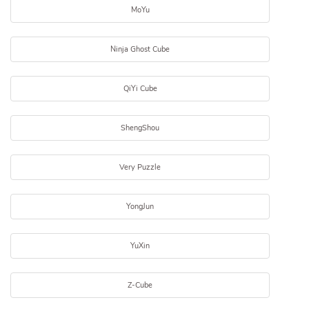
MoYu
Ninja Ghost Cube
QiYi Cube
ShengShou
Very Puzzle
YongJun
YuXin
Z-Cube