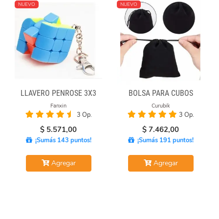
NUEVO
NUEVO
LLAVERO PENROSE 3X3
BOLSA PARA CUBOS
Fanxin
Curubik
3 Op.
3 Op.
$
5.571,00
$
7.462,00
¡Sumás 143 puntos!
¡Sumás 191 puntos!
Agregar
Agregar