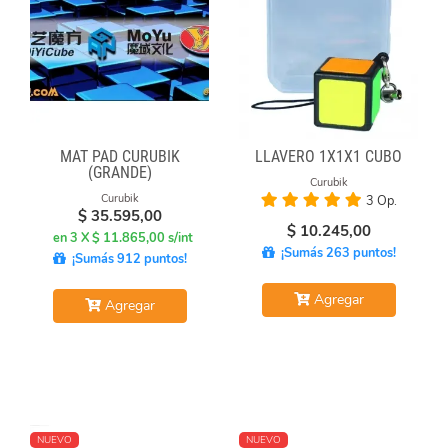
MAT PAD CURUBIK
LLAVERO 1X1X1 CUBO
(GRANDE)
Curubik
Curubik
3 Op.
$
35.595,00
$
10.245,00
en 3 X $ 11.865,00 s/int
¡Sumás 263 puntos!
¡Sumás 912 puntos!
Agregar
Agregar
NUEVO
NUEVO