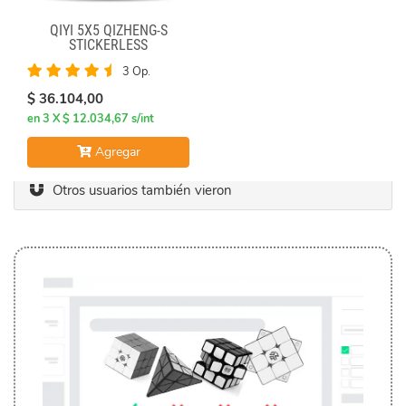
QIYI 5X5 QIZHENG-S
STICKERLESS
3 Op.
$ 36.104,00
en 3 X $ 12.034,67 s/int
Agregar
Otros usuarios también vieron