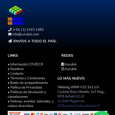
(+54 11) 2343 1483
info@curubik.com
ENVÍOS A TODO EL PAÍS.
LINKS
REDES
• Información COVID19
/curubik
• Nosotros
/curubik
• Contacto
• Términos y Condiciones
LO MÁS NUEVO
• Botón de arrepentimiento
Weilong WRM V10 3x3 U.V
• Política de Privacidad
Cyclone Boys Metallic 3x3 Magnetico Macaron
• Políticas de devolución y
MF8 4x5x6 V2 LE
cancelaciones
AJ Split Megaminx
• Noticias, eventos, tutoriales, y
AJ Bauhinia Dodecahedron II
videos divertidos