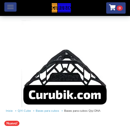
Menú
0
Inicio
QiYi Cube
Bases para cubos
Bases para cubos Qiyi DNA
Nuevo!