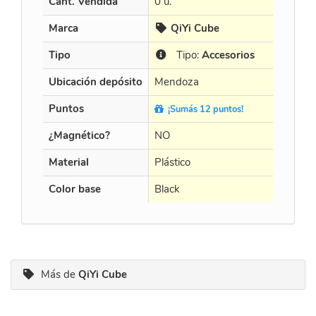
Cant. Vendida
0 u.
16 u.
Marca
QiYi Cube
Tipo
Tipo:
Accesorios
T
Ubicación depósito
Mendoza
Men
Puntos
¡Sumás 12 puntos!
¡S
¿Magnético?
NO
NO
Material
Plástico
Plás
Color base
Black
Bla
Más de
QiYi Cube