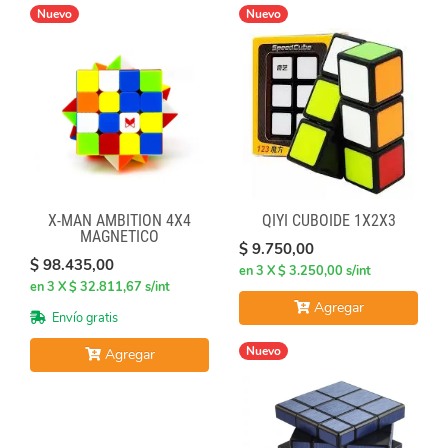
Nuevo
Nuevo
X-MAN AMBITION 4X4
QIYI CUBOIDE 1X2X3
MAGNETICO
$ 9.750,00
$ 98.435,00
en 3 X $ 3.250,00 s/int
en 3 X $ 32.811,67 s/int
Agregar
Envío gratis
Nuevo
Agregar