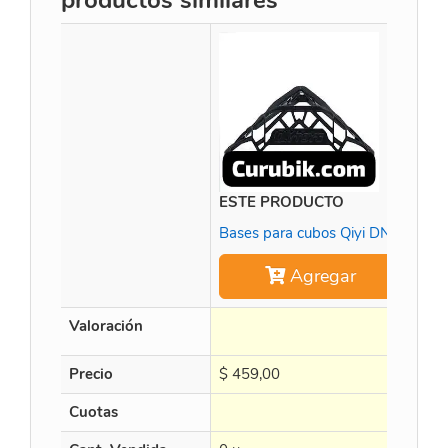
productos similares
ESTE PRODUCTO
QiYi
Bases para cubos Qiyi DNA
Agregar
Valoración
Precio
$
459,00
$
45
Cuotas
en 3