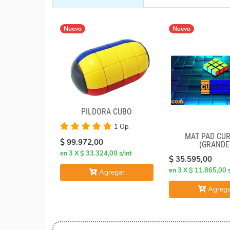
Nuevo
Nuevo
PILDORA CUBO
1 Op.
MAT PAD CUR
$ 99.972,00
(GRANDE
en 3 X $ 33.324,00 s/int
$ 35.595,00
en 3 X $ 11.865,00 s
Agregar
Agrega