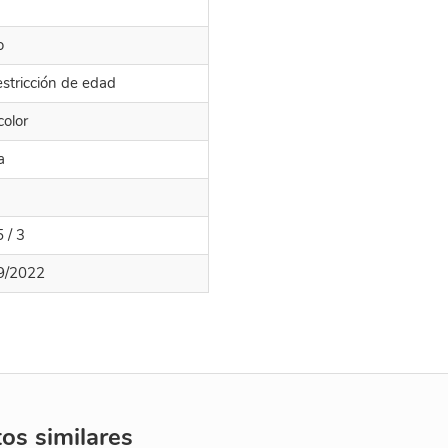
o
estricción de edad
color
a
5 / 3
9/2022
s similares