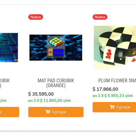
Nuevo
Nuevo
UBIK
MAT PAD CURUBIK
PLUM FLOWER SN
)
(GRANDE)
$ 17.866,00
$ 35.595,00
en 3 X $ 5.955,33 s/int
/int
en 3 X $ 11.865,00 s/int
Agregar
r
Agregar