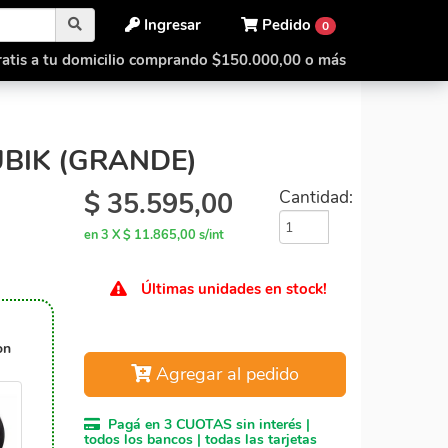
Ingresar
Pedido
0
atis a tu domicilio comprando $150.000,00 o más
at Pad Curubik (Grande)
BIK (GRANDE)
$
35.595,00
Cantidad:
en 3 X $ 11.865,00 s/int
Últimas unidades en stock!
on
Agregar al pedido
Pagá en 3 CUOTAS sin interés |
todos los bancos | todas las tarjetas