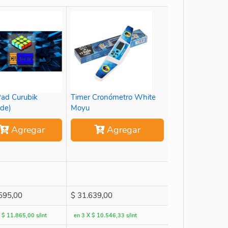
ad Curubik
Timer Cronómetro White
de)
Moyu
Agregar
Agregar
595,00
$
31.639,00
 $ 11.865,00 s/int
en 3 X $ 10.546,33 s/int