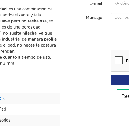
E-mail
idad
; es una combinacion de
antideslizante y tela
Mensaje
suave pero no resbalosa
, se
 es de una porosidad
s)
no suelta hilacha, ya que
industrial de manera prolija
e el pad,
no necesita costura
prendan.
e cuanto a tiempo de uso.
or 3 mm
bik
Pad
sorios