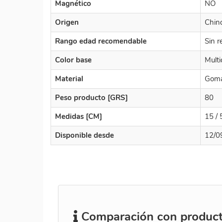
Magnético
NO
Origen
Chin
Rango edad recomendable
Sin r
Color base
Multi
Material
Gom
Peso producto [GRS]
80
Medidas [CM]
15 / 
Disponible desde
12/0
Comparación con producto