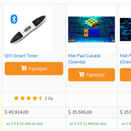
QiYi Smart Timer
Mat Pad Curubik
Mat P
(Grande)
(Gran
Agregar
Agregar
2 Op.
$
45.924,00
$
35.595,00
$
35.
en 3 X $ 15.308,00 s/int
en 3 X $ 11.865,00 s/int
en 3 X