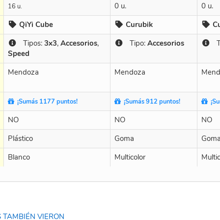
0 u.
0 u.
16 u.
QiYi Cube
Curubik
C
Tipos:
3x3
,
Accesorios
,
Tipo:
Accesorios
Ti
Speed
Mendoza
Mendoza
Mend
¡Sumás 1177 puntos!
¡Sumás 912 puntos!
¡Su
NO
NO
NO
Plástico
Goma
Gom
Blanco
Multicolor
Multic
 TAMBIÉN VIERON