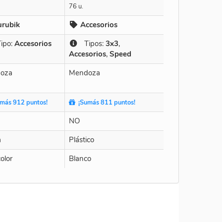
76 u.
urubik
Accesorios
po:
Accesorios
Tipos:
3x3
,
Accesorios
,
Speed
oza
Mendoza
más 912 puntos!
¡Sumás 811 puntos!
NO
a
Plástico
olor
Blanco