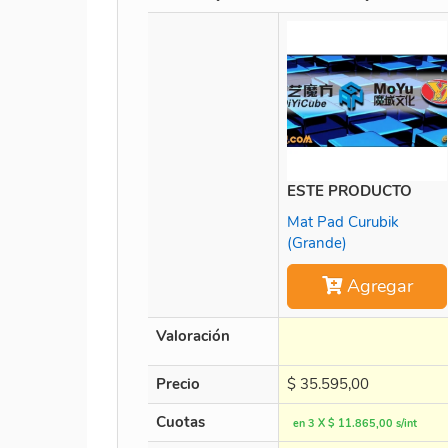
ESTE PRODUCTO
Mat Pad Curubik
(Grande)
Agregar
Valoración
Precio
$
35.595,00
Cuotas
en 3 X $ 11.865,00 s/int