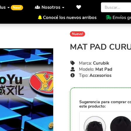
lus
Nosotros
New!
Conocé los nuevos arribos
Envíos gr
Inicio
Curubik
Mat Pad
M
Nuevo!
MAT PAD CURU
Marca:
Curubik
Modelo:
Mat Pad
Tipo:
Accesorios
Sugerencia para comprar c
este producto: