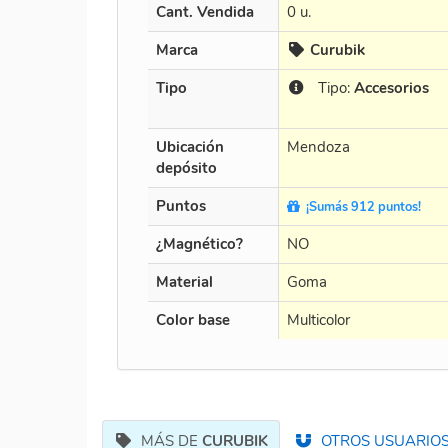
Cant. Vendida
0 u.
Marca
Curubik
Tipo
Tipo:
Accesorios
Ubicación
Mendoza
depósito
Puntos
¡Sumás 912 puntos!
¿Magnético?
NO
Material
Goma
Color base
Multicolor
MÁS DE
CURUBIK
OTROS USUARIOS