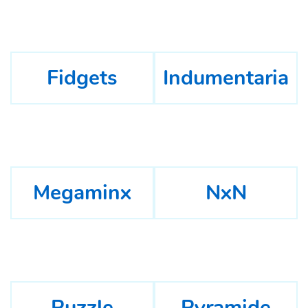
Fidgets
Indumentaria
Megaminx
NxN
Puzzle
Pyramide