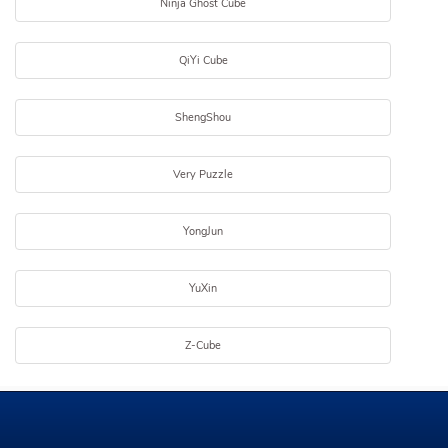
Ninja Ghost Cube
QiYi Cube
ShengShou
Very Puzzle
YongJun
YuXin
Z-Cube