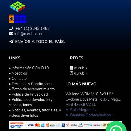
(+54 11) 2343 1483
info@curubik.com
ENVÍOS A TODO EL PAÍS.
LINKS
REDES
• Información COVID19
/curubik
• Nosotros
/curubik
• Contacto
• Términos y Condiciones
LO MÁS NUEVO
• Botón de arrepentimiento
Weilong WRM V10 3x3 U.V
• Política de Privacidad
Cyclone Boys Metallic 3x3 Magnetico Macaron
• Políticas de devolución y
MF8 4x5x6 V2 LE
cancelaciones
AJ Split Megaminx
• Noticias, eventos, tutoriales, y
AJ Bauhinia Dodecahedron II
videos divertidos