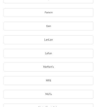
Fanxin
Gan
LanLan
Lefun
Meffert's
MF8
MoYu