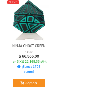
NUEVO
NINJA GHOST GREEN
Z-Cube
$
66.505,00
en 3 X $ 22.168,33 s/int
¡Sumás 1705
puntos!
Agregar