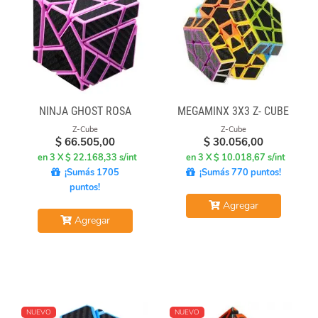
NINJA GHOST ROSA
MEGAMINX 3X3 Z- CUBE
Z-Cube
Z-Cube
$
66.505,00
$
30.056,00
en 3 X $ 22.168,33 s/int
en 3 X $ 10.018,67 s/int
¡Sumás 1705
¡Sumás 770 puntos!
puntos!
Agregar
Agregar
NUEVO
NUEVO