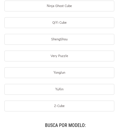
Ninja Ghost Cube
QiYi Cube
ShengShou
Very Puzzle
YongJun
YuXin
Z-Cube
BUSCÁ POR MODELO: