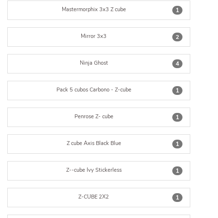
Mastermorphix 3x3 Z cube
1
Mirror 3x3
2
Ninja Ghost
4
Pack 5 cubos Carbono - Z-cube
1
Penrose Z- cube
1
Z cube Axis Black Blue
1
Z--cube Ivy Stickerless
1
Z-CUBE 2X2
1