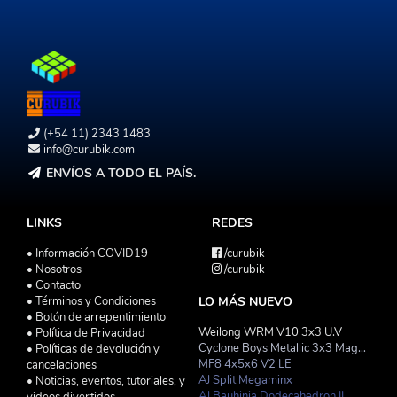
(+54 11) 2343 1483
info@curubik.com
ENVÍOS A TODO EL PAÍS.
LINKS
REDES
• Información COVID19
/curubik
• Nosotros
/curubik
• Contacto
• Términos y Condiciones
LO MÁS NUEVO
• Botón de arrepentimiento
Weilong WRM V10 3x3 U.V
• Política de Privacidad
Cyclone Boys Metallic 3x3 Magnetico Macaron
• Políticas de devolución y
MF8 4x5x6 V2 LE
cancelaciones
AJ Split Megaminx
• Noticias, eventos, tutoriales, y
AJ Bauhinia Dodecahedron II
videos divertidos