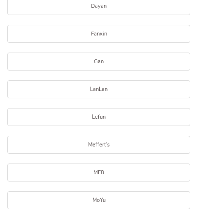
Dayan
Fanxin
Gan
LanLan
Lefun
Meffert's
MF8
MoYu