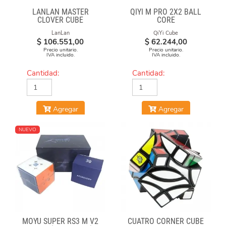
LANLAN MASTER
QIYI M PRO 2X2 BALL
CLOVER CUBE
CORE
LanLan
QiYi Cube
$
106.551,00
$
62.244,00
Precio unitario.
Precio unitario.
IVA incluido.
IVA incluido.
Cantidad:
Cantidad:
Agregar
Agregar
NUEVO
MOYU SUPER RS3 M V2
CUATRO CORNER CUBE