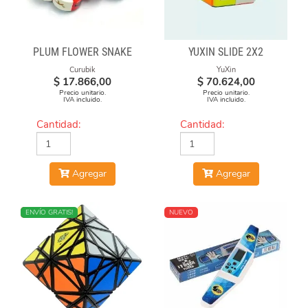
PLUM FLOWER SNAKE
YUXIN SLIDE 2X2
Curubik
YuXin
$
17.866,00
$
70.624,00
Precio unitario.
Precio unitario.
IVA incluido.
IVA incluido.
Cantidad:
Cantidad:
Agregar
Agregar
NUEVO
ENVÍO GRATIS!
NUEVO