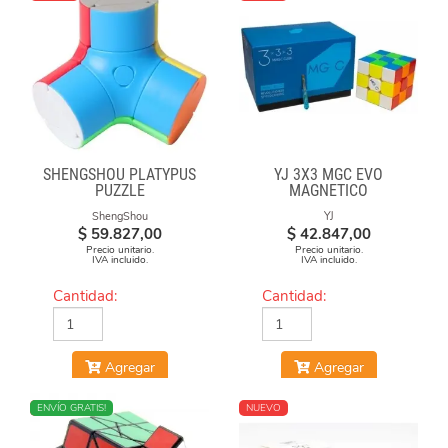
SHENGSHOU PLATYPUS
YJ 3X3 MGC EVO
PUZZLE
MAGNETICO
ShengShou
YJ
$
59.827,00
$
42.847,00
Precio unitario.
Precio unitario.
IVA incluido.
IVA incluido.
Cantidad:
Cantidad:
Agregar
Agregar
NUEVO
ENVÍO GRATIS!
NUEVO