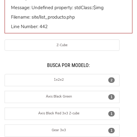
Message: Undefined property: stdClass::$img
Filename: site/list_producto.php
Line Number: 442
Z-Cube
BUSCÁ POR MODELO:
1x2x2
2
Axis Black Green
1
Axis Black Red 3x3 Z-cube
1
Gear 3x3
1