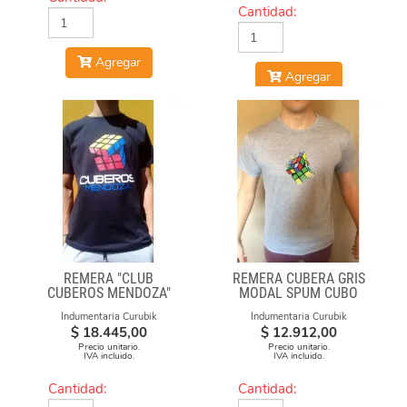
Cantidad:
Agregar
Agregar
REMERA "CLUB
REMERA CUBERA GRIS
CUBEROS MENDOZA"
MODAL SPUM CUBO
2020-21 NEGRA DE
ESFUMADO
Indumentaria Curubik
Indumentaria Curubik
ALGODÓN ESTAMPADA
$
18.445,00
$
12.912,00
Precio unitario.
Precio unitario.
IVA incluido.
IVA incluido.
Cantidad:
Cantidad: