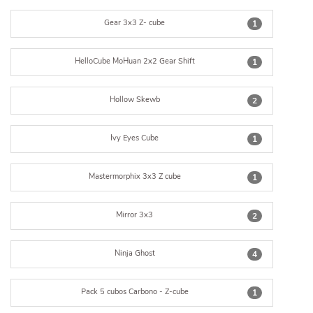
Gear 3x3 Z- cube
1
HelloCube MoHuan 2x2 Gear Shift
1
Hollow Skewb
2
Ivy Eyes Cube
1
Mastermorphix 3x3 Z cube
1
Mirror 3x3
2
Ninja Ghost
4
Pack 5 cubos Carbono - Z-cube
1