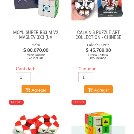
MOYU SUPER RS3 M V2
CALVIN'S PUZZLE ART
MAGLEV 3X3 (UV
COLLECTION - CHINESE
COATED)
OPERA FACE-OFF CUBE
MoYu
Calvin's Puzzle
(BLACK & WHITE MASKS)
$
80.070,00
$
45.789,00
Precio unitario.
Precio unitario.
IVA incluido.
IVA incluido.
Cantidad:
Cantidad:
Agregar
Agregar
NUEVO
NUEVO