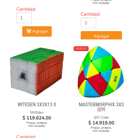
Precio unitario.
IVA incluido.
Cantidad:
Cantidad:
Agregar
Agregar
NUEVO
WITEDEN 3X3X13 II
MASTERMORPHIX 3X3
QIYI
WitEden
$
119.624,00
QiYi Cube
$
14.919,00
Precio unitario.
IVA incluido.
Precio unitario.
IVA incluido.
Cantidad: