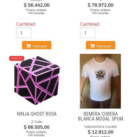
$
56.442,00
$
78.972,00
Precio unitario.
Precio unitario.
IVA incluido.
IVA incluido.
Cantidad:
Cantidad:
Agregar
Agregar
NUEVO
NINJA GHOST ROSA
REMERA CUBERA
BLANCA MODAL SPUM
Z-Cube
CUBO CON FORMULAS
$
66.505,00
Indumentaria Curubik
$
12.912,00
Precio unitario.
IVA incluido.