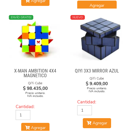
Agregar
Agregar
NUEVO
ENVÍO GRATIS!
NUEVO
X-MAN AMBITION 4X4
QIYI 3X3 MIRROR AZUL
MAGNETICO
QiYi Cube
$
9.409,00
QiYi Cube
$
98.435,00
Precio unitario.
IVA incluido.
Precio unitario.
IVA incluido.
Cantidad:
Cantidad:
Agregar
Agregar