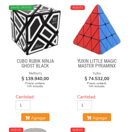
NUEVO
ENVÍO GRATIS!
NUEVO
CUBO RUBIK NINJA
YUXIN LITTLE MAGIC
GHOST BLACK
MASTER PYRAMINX
Meffert's
YuXin
$
139.940,00
$
74.532,00
Precio unitario.
Precio unitario.
IVA incluido.
IVA incluido.
Cantidad:
Cantidad:
Agregar
Agregar
NUEVO
NUEVO