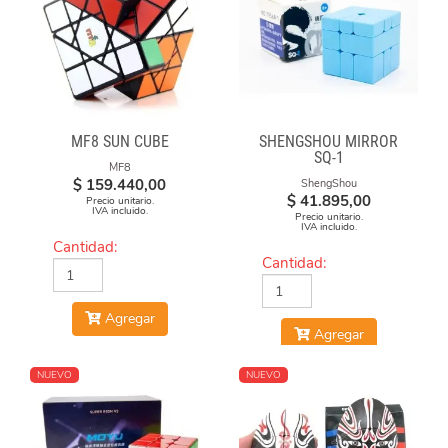
MF8 SUN CUBE
SHENGSHOU MIRROR
SQ-1
MF8
$
159.440,00
ShengShou
$
41.895,00
Precio unitario.
IVA incluido.
Precio unitario.
IVA incluido.
Cantidad:
Cantidad:
Agregar
Agregar
NUEVO
NUEVO