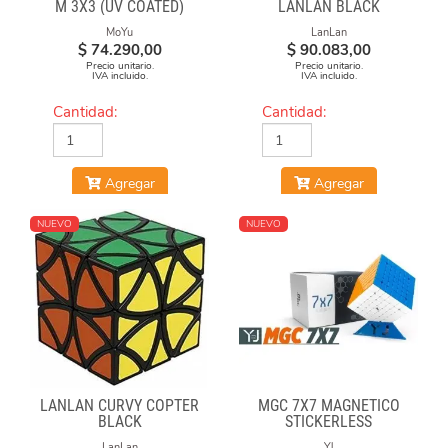
M 3X3 (UV COATED)
LANLAN BLACK
MoYu
LanLan
$
74.290,00
$
90.083,00
Precio unitario.
Precio unitario.
IVA incluido.
IVA incluido.
Cantidad:
Cantidad:
Agregar
Agregar
NUEVO
NUEVO
LANLAN CURVY COPTER
MGC 7X7 MAGNÉTICO
BLACK
STICKERLESS
LanLan
YJ