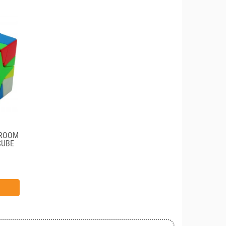
SROOM
CUBE