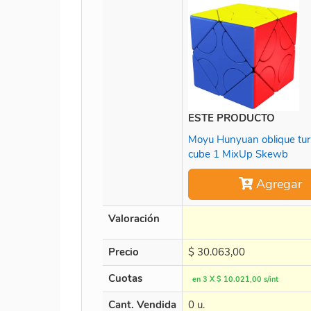
ESTE PRODUCTO
Moyu Hunyuan oblique tur
cube 1 MixUp Skewb
Agregar
Valoración
Precio
$
30.063,00
Cuotas
en 3 X $ 10.021,00 s/int
Cant. Vendida
0 u.