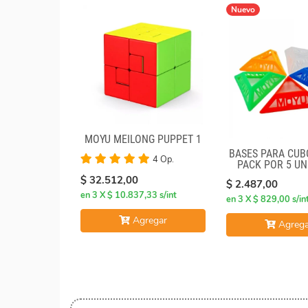
Nuevo
MOYU MEILONG PUPPET 1
BASES PARA CUB
4 Op.
PACK POR 5 UN
$ 32.512,00
$ 2.487,00
en 3 X $ 10.837,33 s/int
en 3 X $ 829,00 s/in
Agregar
Agrega