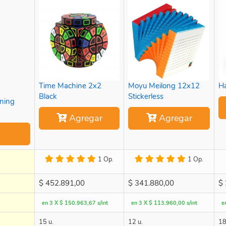
Time Machine 2x2
Moyu Meilong 12x12
H
Black
Stickerless
ning
Agregar
Agregar
1 Op.
1 Op.
$
452.891,00
$
341.880,00
$
en 3 X $ 150.963,67 s/int
en 3 X $ 113.960,00 s/int
e
15 u.
12 u.
18