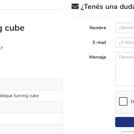
¿Tenés una duda 
g cube
Nombre
E-mail
!!
Mensaje
blique turning cube