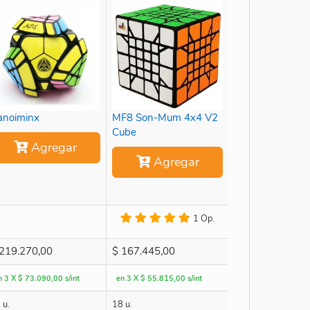
anoiminx
MF8 Son-Mum 4x4 V2
Cube
Agregar
Agregar
1 Op.
219.270,00
$
167.445,00
n 3 X $ 73.090,00 s/int
en 3 X $ 55.815,00 s/int
 u.
18 u.