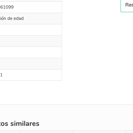
061099
cción de edad
21
s similares