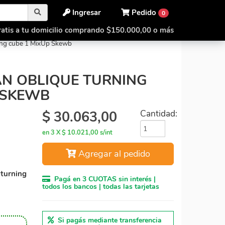
Ingresar
Pedido
0
atis a tu domicilio comprando $150.000,00 o más
ue turning cube
ng cube 1 MixUp Skewb
N OBLIQUE TURNING
 SKEWB
$
30.063,00
Cantidad:
en 3 X $ 10.021,00 s/int
Agregar al pedido
turning
Pagá en 3 CUOTAS sin interés |
todos los bancos | todas las tarjetas
Si pagás mediante transferencia