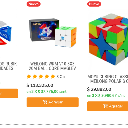
Nuevo
Nuevo
OS RUBIK
WEILONG WRM V10 3X3
IDADES
20M BALL CORE MAGLEV
UV
MOYU CUBING CLAS
3 Op.
MEILONG POLARIS 
t
$ 113.325,00
STICKERLESS
$ 29.882,00
en 3 X $ 37.775,00 s/int
r
en 3 X $ 9.960,67 s/int
Agregar
Agregar