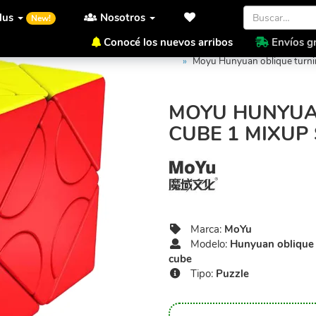
lus
Nosotros
New!
Conocé los nuevos arribos
Envíos gr
Inicio
MoYu
Hunyuan obliq
Moyu Hunyuan oblique turni
MOYU HUNYUA
CUBE 1 MIXUP
Marca:
MoYu
Modelo:
Hunyuan oblique 
cube
Tipo:
Puzzle