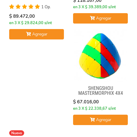
$ 118.167,00
en 3 X $ 39.389,00 s/int
1 Op.
$ 89.472,00
Agregar
en 3 X $ 29.824,00 s/int
Agregar
SHENGSHOU
MASTERMORPHIX 4X4
$ 67.016,00
en 3 X $ 22.338,67 s/int
Agregar
Nuevo