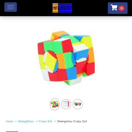
Menú
0
Inicio
ShengShou
Crazy 3x3
Shengshou Crazy 3x3