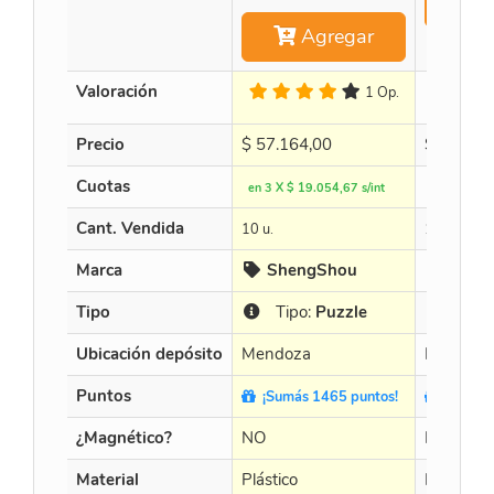
Agregar
Valoración
1 Op.
Precio
$
57.164,00
$
452.89
Cuotas
en 3 X $ 19.054,67 s/int
en 3 X $ 1
Cant. Vendida
10 u.
15 u.
Marca
ShengShou
Curub
Tipo
Tipo:
Puzzle
Tipo
Ubicación depósito
Mendoza
Mendoza
Puntos
¡Sumás 1465 puntos!
¡Sumás 
¿Magnético?
NO
NO
Material
Plástico
Plástico