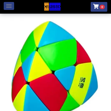
Menú
0