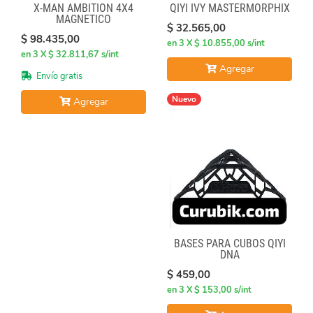
X-MAN AMBITION 4X4
QIYI IVY MASTERMORPHIX
MAGNETICO
$ 32.565,00
$ 98.435,00
en 3 X $ 10.855,00 s/int
en 3 X $ 32.811,67 s/int
Agregar
Envío gratis
Nuevo
Agregar
BASES PARA CUBOS QIYI
DNA
$ 459,00
en 3 X $ 153,00 s/int