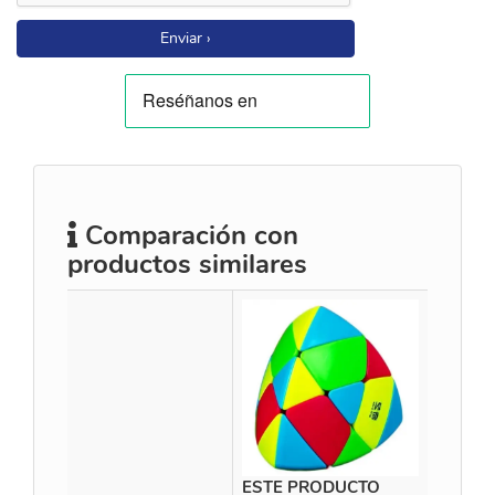
Enviar ›
Comparación con
productos similares
ESTE PRODUCTO
Time M