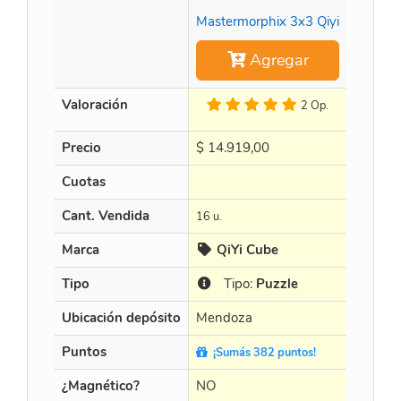
Mastermorphix 3x3 Qiyi
Agregar
Valoración
2 Op.
Precio
$
14.919,00
$
452.8
Cuotas
en 3 X $
Cant. Vendida
16 u.
15 u.
Marca
QiYi Cube
Cur
Tipo
Tipo:
Puzzle
Tip
Ubicación depósito
Mendoza
Mendo
Puntos
¡Sumás 382 puntos!
¡Sumá
¿Magnético?
NO
NO