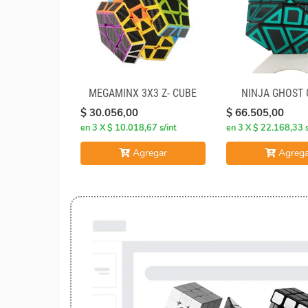
MEGAMINX 3X3 Z- CUBE
NINJA GHOST
$ 30.056,00
$ 66.505,00
en 3 X $ 10.018,67 s/int
en 3 X $ 22.168,33 s
Agregar
Agrega