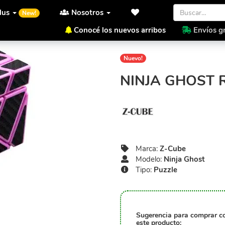
lus
Nosotros
New!
Conocé los nuevos arribos
Envíos gr
Inicio
Z-Cube
Ninja Ghost
Nuevo!
NINJA GHOST 
Marca:
Z-Cube
Modelo:
Ninja Ghost
Tipo:
Puzzle
Sugerencia para comprar c
este producto: