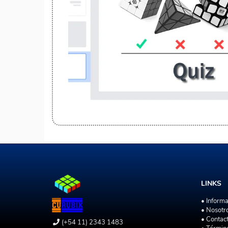
LINKS
• Inform
• Nosotr
• Contac
(+54 11) 2343 1483