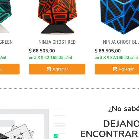
 GREEN
NINJA GHOST RED
NINJA GHOST BL
$ 66.505,00
$ 66.505,00
/int
en 3 X $ 22.168,33 s/int
en 3 X $ 22.168,33 s/int
r
Agregar
Agregar
¿No sabé
DEJANO
ENCONTRAR 