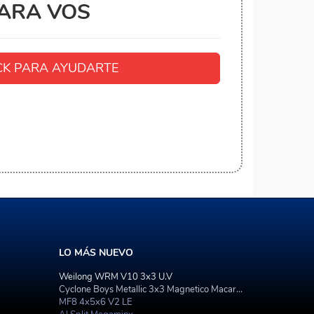
ARA VOS
K PARA AYUDARTE
LO MÁS NUEVO
Weilong WRM V10 3x3 U.V
Cyclone Boys Metallic 3x3 Magnetico Macaron
MF8 4x5x6 V2 LE