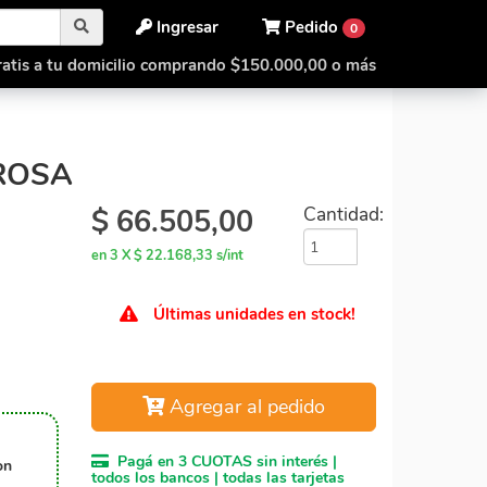
Ingresar
Pedido
0
atis a tu domicilio comprando $150.000,00 o más
Ninja Ghost Rosa
ROSA
$
66.505,00
Cantidad:
en 3 X $ 22.168,33 s/int
Últimas unidades en stock!
Agregar al pedido
Pagá en 3 CUOTAS sin interés |
on
todos los bancos | todas las tarjetas