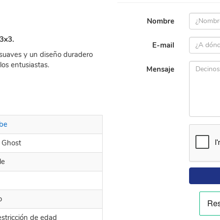
Nombre
 3x3.
E-mail
 suaves y un diseño duradero
os entusiastas.
Mensaje
be
a Ghost
le
o
estricción de edad