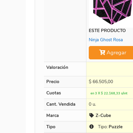
ESTE PRODUCTO
Ninja Ghost Rosa
Agregar
Valoración
Precio
$
66.505,00
Cuotas
en 3 X $ 22.168,33 s/int
Cant. Vendida
0 u.
Marca
Z-Cube
Tipo
Tipo:
Puzzle