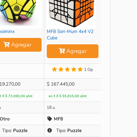
oiminx
MF8 Son-Mum 4x4 V2
Cube
Agregar
Agregar
1 Op.
19.270,00
$
167.445,00
3 X $ 73.090,00 s/int
en 3 X $ 55.815,00 s/int
.
18 u.
Otro
MF8
Tipo:
Puzzle
Tipo:
Puzzle