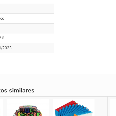
ico
/ 6
1/2023
s similares