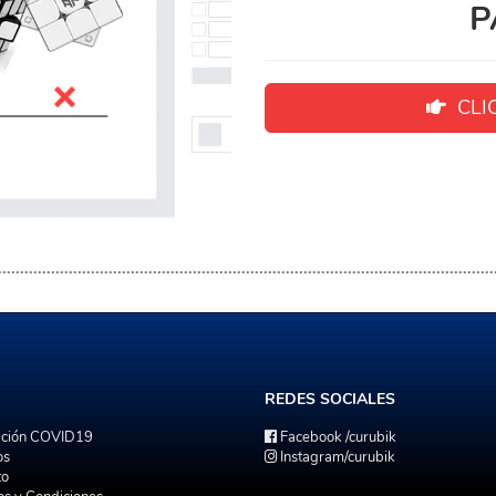
P
CLIC
REDES
SOCIALES
ación COVID19
Facebook
/curubik
os
Instagram
/curubik
to