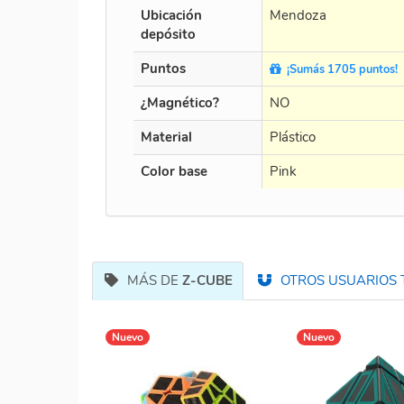
Ubicación
Mendoza
depósito
Puntos
¡Sumás 1705 puntos!
¿Magnético?
NO
Material
Plástico
Color base
Pink
MÁS DE
Z-CUBE
OTROS USUARIOS 
Nuevo
Nuevo