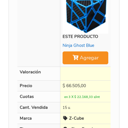
ESTE PRODUCTO
Time M
Ninja Ghost Blue
Agregar
Valoración
Precio
$
66.505,00
$
452.8
Cuotas
en 3 X $ 22.168,33 s/int
en 3 X $
Cant. Vendida
15 u.
15 u.
Marca
Z-Cube
Cur