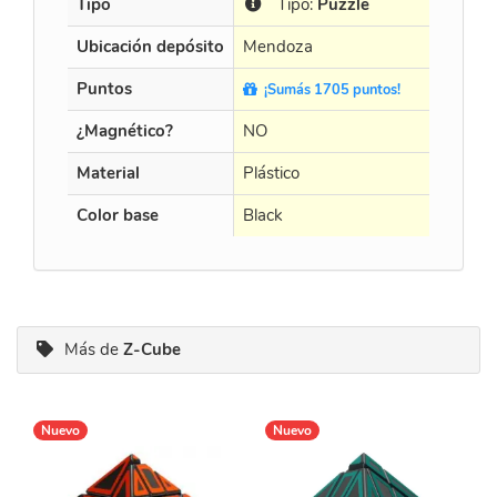
Tipo
Tipo:
Puzzle
Tip
Ubicación depósito
Mendoza
Mendo
Puntos
¡Sumás 1705 puntos!
¡Sumá
¿Magnético?
NO
NO
Material
Plástico
Plástico
Color base
Black
Black
Más de
Z-Cube
Nuevo
Nuevo