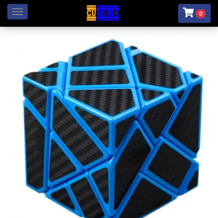
Menú
0