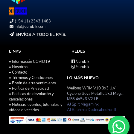
(+54 11) 2343 1483
info@curubik.com
ENVÍOS A TODO EL PAÍS.
LINKS
REDES
• Información COVID19
/curubik
• Nosotros
/curubik
• Contacto
• Términos y Condiciones
LO MÁS NUEVO
• Botón de arrepentimiento
Weilong WRM V10 3x3 U.V
• Política de Privacidad
Cyclone Boys Metallic 3x3 Magnetico Macaron
• Políticas de devolución y
MF8 4x5x6 V2 LE
cancelaciones
AJ Split Megaminx
• Noticias, eventos, tutoriales, y
AJ Bauhinia Dodecahedron II
videos divertidos