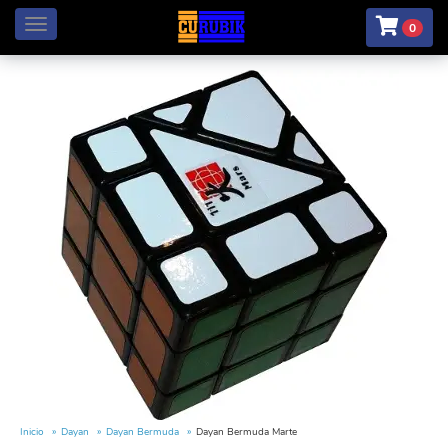
Menú
0
Inicio
Dayan
Dayan Bermuda
Dayan Bermuda Marte