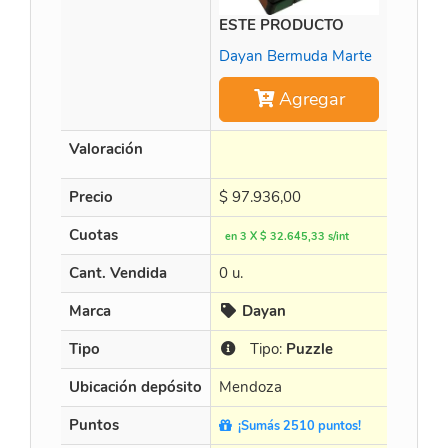
ESTE PRODUCTO
Time M
Dayan Bermuda Marte
Agregar
Valoración
Precio
$
97.936,00
$
452.8
Cuotas
en 3 X $ 32.645,33 s/int
en 3 X $
Cant. Vendida
0 u.
15 u.
Marca
Dayan
Cur
Tipo
Tipo:
Puzzle
Tip
Ubicación depósito
Mendoza
Mendo
Puntos
¡Sumás 2510 puntos!
¡Sumá