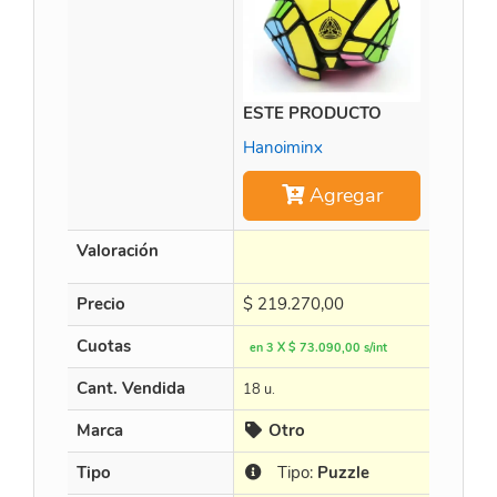
ESTE PRODUCTO
Time M
Hanoiminx
Agregar
Valoración
Precio
$
219.270,00
$
452.8
Cuotas
en 3 X $ 73.090,00 s/int
en 3 X $
Cant. Vendida
18 u.
15 u.
Marca
Otro
Cur
Tipo
Tipo:
Puzzle
Tip