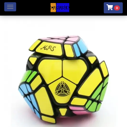
Menú
0