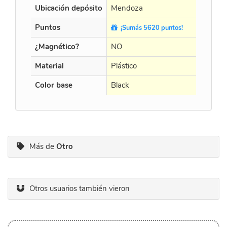
Ubicación depósito
Mendoza
Mendo
Puntos
¡Sumás 5620 puntos!
¡Sumá
¿Magnético?
NO
NO
Material
Plástico
Plástico
Color base
Black
Black
Más de
Otro
Otros usuarios también vieron