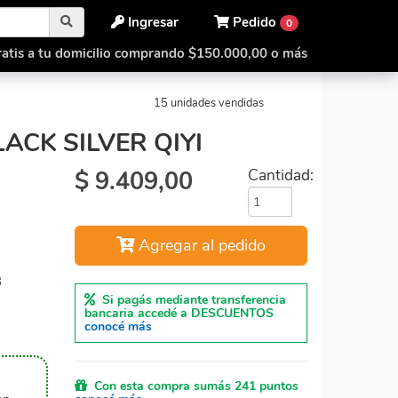
Ingresar
Pedido
0
atis a tu domicilio comprando $150.000,00 o más
OR 3X3 BLACK SILVER
Mirror 3X3 Black Silver Qiyi
15 unidades vendidas
ACK SILVER QIYI
$
9.409,00
Cantidad:
Agregar al pedido
3
Si pagás mediante transferencia
bancaria accedé a DESCUENTOS
conocé más
Con esta compra sumás 241 puntos