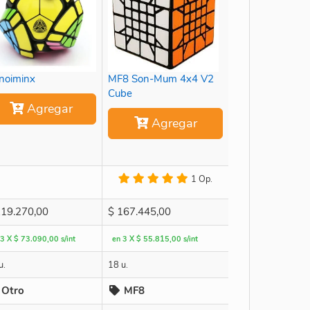
noiminx
MF8 Son-Mum 4x4 V2
Cube
Agregar
Agregar
1 Op.
19.270,00
$
167.445,00
 3 X $ 73.090,00 s/int
en 3 X $ 55.815,00 s/int
u.
18 u.
Otro
MF8