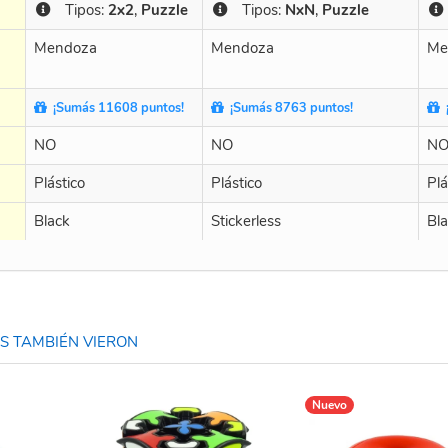
Tipos:
2x2
,
Puzzle
Tipos:
NxN
,
Puzzle
Mendoza
Mendoza
Me
¡Sumás 11608 puntos!
¡Sumás 8763 puntos!
¡
NO
NO
N
Plástico
Plástico
Plá
Black
Stickerless
Bl
 TAMBIÉN VIERON
Nuevo