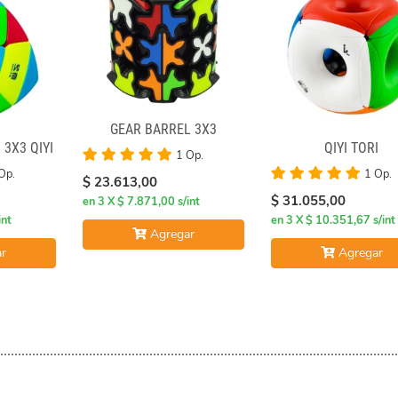
GEAR BARREL 3X3
3X3 QIYI
QIYI TORI
1 Op.
Op.
1 Op.
$ 23.613,00
$ 31.055,00
en 3 X $ 7.871,00 s/int
int
en 3 X $ 10.351,67 s/int
Agregar
r
Agregar