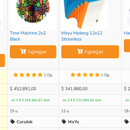
Time Machine 2x2
Moyu Meilong 12x12
Ha
Black
Stickerless
Agregar
Agregar
1 Op.
1 Op.
$
452.891,00
$
341.880,00
$
2
en 3 X $ 150.963,67 s/int
en 3 X $ 113.960,00 s/int
en
15 u.
12 u.
18 
Curubik
MoYu