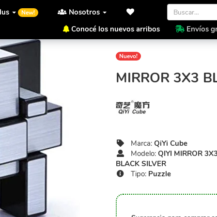
lus
Nosotros
New!
Conocé los nuevos arribos
Envíos gr
Inicio
QiYi Cube
QIYI MIRR
Nuevo!
MIRROR 3X3 BL
Marca:
QiYi Cube
Modelo:
QIYI MIRROR 3X
BLACK SILVER
Tipo:
Puzzle