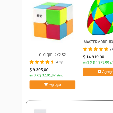
MASTERMORPHIX 
2 
QIYI QIDI 2X2 S2
$ 14.919,00
4 Op.
en 3 X $ 4.973,00 s/
$ 9.305,00
Agrega
en 3 X $ 3.101,67 s/int
Agregar