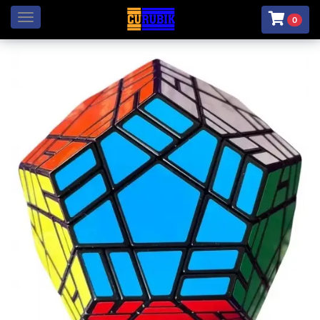
Menú
0