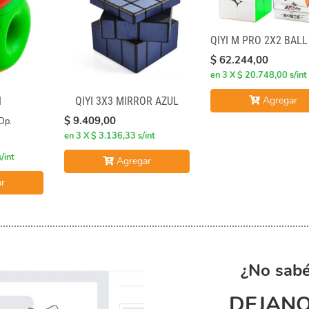
QIYI M PRO 2X2 BAL
$ 62.244,00
en 3 X $ 20.748,00 s/int
Agregar
I
QIYI 3X3 MIRROR AZUL
$ 9.409,00
Op.
en 3 X $ 3.136,33 s/int
/int
Agregar
r
¿No sabé
DEJANO