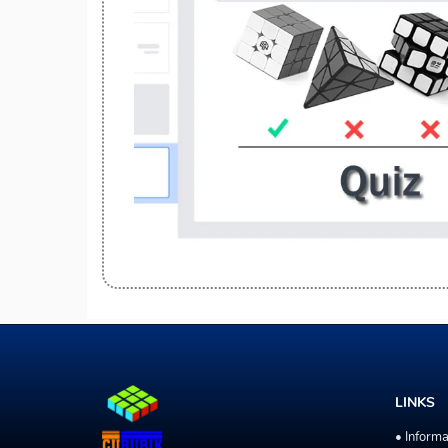
LINKS
• Inform