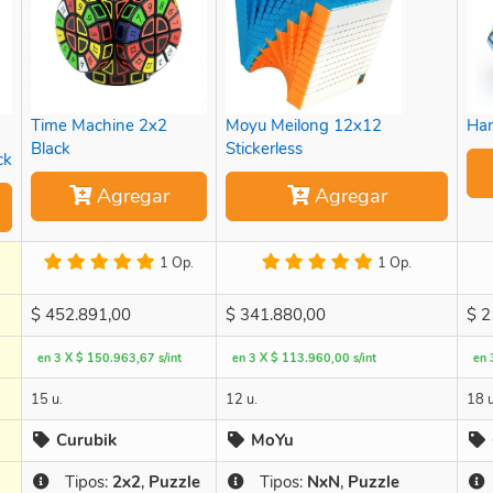
Time Machine 2x2
Moyu Meilong 12x12
Han
Black
Stickerless
ck
Agregar
Agregar
1 Op.
1 Op.
$
452.891,00
$
341.880,00
$
2
en 3 X $ 150.963,67 s/int
en 3 X $ 113.960,00 s/int
en 
15 u.
12 u.
18 u
Curubik
MoYu
Tipos:
2x2
,
Puzzle
Tipos:
NxN
,
Puzzle