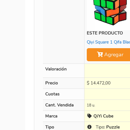
ESTE PRODUCTO
Qiyi Square 1 Qifa Bla
Agregar
Valoración
Precio
$
14.472,00
Cuotas
Cant. Vendida
18 u.
Marca
QiYi Cube
Tipo
Tipo:
Puzzle