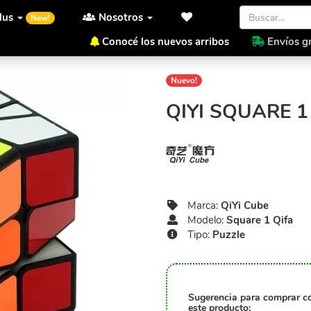
lus
Nosotros
New!
Conocé los nuevos arribos
Envíos gr
Inicio
QiYi Cube
Square 1 Q
Nuevo!
QIYI SQUARE 1
Marca:
QiYi Cube
Modelo:
Square 1 Qifa
Tipo:
Puzzle
Sugerencia para comprar c
este producto: