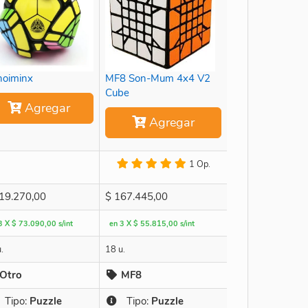
oiminx
MF8 Son-Mum 4x4 V2
Cube
Agregar
Agregar
1 Op.
19.270,00
$
167.445,00
3 X $ 73.090,00 s/int
en 3 X $ 55.815,00 s/int
.
18 u.
Otro
MF8
Tipo:
Puzzle
Tipo:
Puzzle