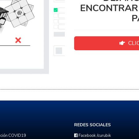
ENCONTRAR 
P
CLIC
REDES
SOCIALES
ación COVID19
Facebook
/curubik