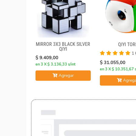
MIRROR 3X3 BLACK SILVER
QIYI TOR
QIYI
1 
$ 9.409,00
$ 31.055,00
en 3 X $ 3.136,33 s/int
en 3 X $ 10.351,67 s
Agregar
Agrega