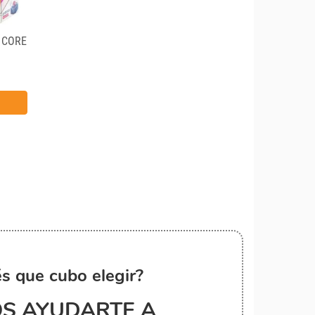
L CORE
s que cubo elegir?
S AYUDARTE A