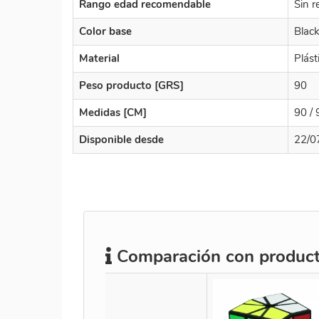
Rango edad recomendable
Sin r
Color base
Blac
Material
Plást
Peso producto [GRS]
90
Medidas [CM]
90 / 
Disponible desde
22/0
Comparación con producto