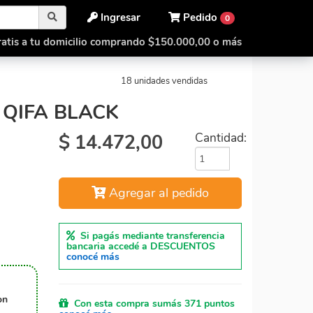
Ingresar
Pedido
0
atis a tu domicilio comprando $150.000,00 o más
ifa
Qiyi Square 1 Qifa Black
18 unidades vendidas
 QIFA BLACK
$
14.472,00
Cantidad:
Agregar al pedido
Si pagás mediante transferencia
bancaria accedé a DESCUENTOS
conocé más
on
Con esta compra sumás 371 puntos