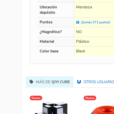
Ubicación
Mendoza
depósito
Puntos
¡Sumás 371 puntos!
¿Magnético?
NO
Material
Plástico
Color base
Black
MÁS DE
QIYI CUBE
OTROS USUARIOS
Nuevo
Nuevo