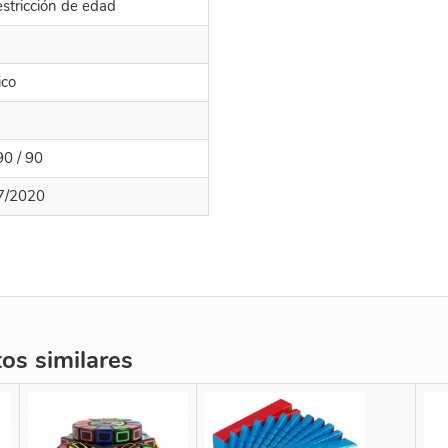
estricción de edad
k
ico
90 / 90
7/2020
s similares