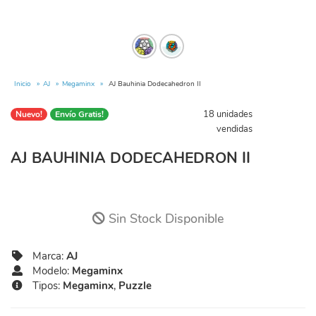
Inicio
AJ
Megaminx
AJ Bauhinia Dodecahedron II
18 unidades
Nuevo!
Envío Gratis!
vendidas
AJ BAUHINIA DODECAHEDRON II
Sin Stock Disponible
Marca:
AJ
Modelo:
Megaminx
Tipos:
Megaminx
,
Puzzle