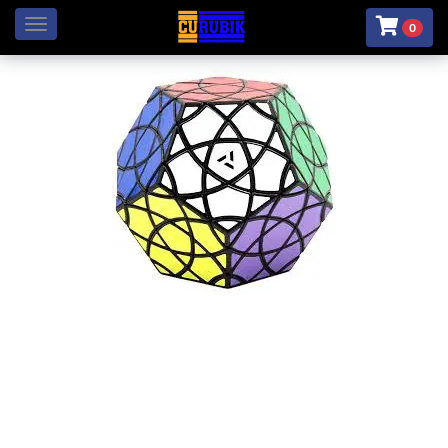
Menú
0