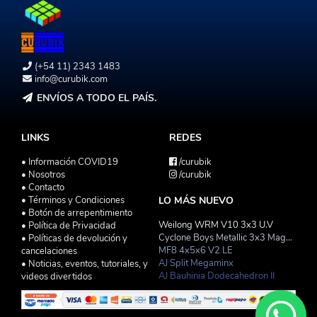
(+54 11) 2343 1483
info@curubik.com
ENVÍOS A TODO EL PAÍS.
LINKS
REDES
• Información COVID19
/curubik
• Nosotros
/curubik
• Contacto
• Términos y Condiciones
LO MÁS NUEVO
• Botón de arrepentimiento
Weilong WRM V10 3x3 U.V
• Política de Privacidad
Cyclone Boys Metallic 3x3 Magnetico Macaron
• Políticas de devolución y
MF8 4x5x6 V2 LE
cancelaciones
AJ Split Megaminx
• Noticias, eventos, tutoriales, y
AJ Bauhinia Dodecahedron II
videos divertidos