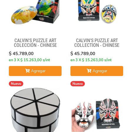
CALVIN'S PUZZLE ART
CALVIN'S PUZZLE ART
COLECCIÓN - CHINESE
COLLECTION - CHINESE
OPERA FACE-OFF CUBE
OPERA FACE-OFF CUBE
$ 45.789,00
$ 45.789,00
(GRAFFITI CAMO)
(GREEN & YELLOW MASKS)
en 3 X $ 15.263,00 s/int
en 3 X $ 15.263,00 s/int
Agregar
Agregar
Nuevo
Nuevo