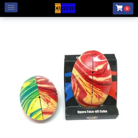
Menú
0