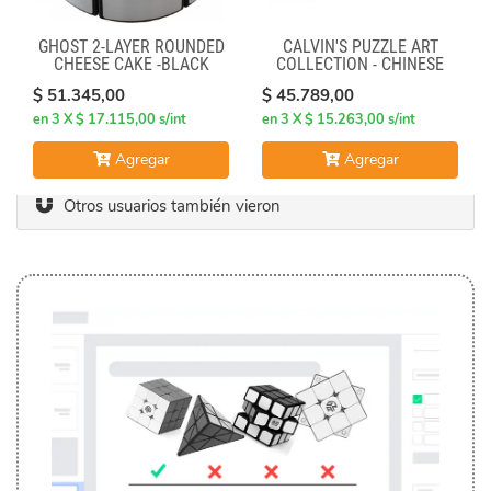
GHOST 2-LAYER ROUNDED
CALVIN'S PUZZLE ART
CHEESE CAKE -BLACK
COLLECTION - CHINESE
BODY WITH SILVER LABEL
OPERA FACE-OFF CUBE
$ 51.345,00
$ 45.789,00
(BLACK & WHITE MASKS)
en 3 X $ 17.115,00 s/int
en 3 X $ 15.263,00 s/int
Agregar
Agregar
Otros usuarios también vieron