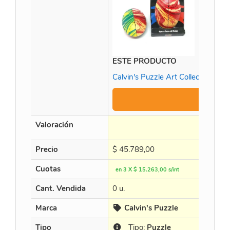
ESTE PRODUCTO
Calvin's Puzzle Art Collection -
Valoración
Precio
$
45.789,00
Cuotas
en 3 X $ 15.263,00 s/int
Cant. Vendida
0 u.
Marca
Calvin's Puzzle
Tipo
Tipo:
Puzzle