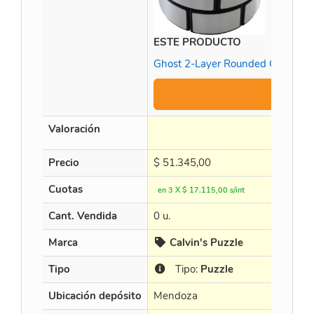
ESTE PRODUCTO
Ghost 2-Layer Rounded Cheese Ca
Ag
Valoración
Precio
$
51.345,00
Cuotas
en 3 X $ 17.115,00 s/int
Cant. Vendida
0 u.
Marca
Calvin's Puzzle
Tipo
Tipo:
Puzzle
Ubicación depósito
Mendoza