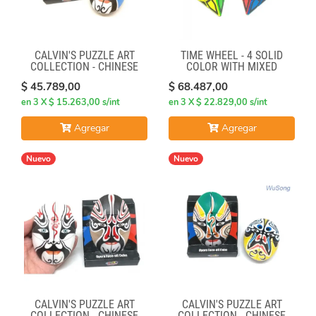
CALVIN'S PUZZLE ART
TIME WHEEL - 4 SOLID
COLLECTION - CHINESE
COLOR WITH MIXED
OPERA FACE-OFF CUBE
NUMBERS STICKERS (MOD)
$ 45.789,00
$ 68.487,00
(RED & BLUE MASKS)
en 3 X $ 15.263,00 s/int
en 3 X $ 22.829,00 s/int
Agregar
Agregar
Nuevo
Nuevo
CALVIN'S PUZZLE ART
CALVIN'S PUZZLE ART
COLLECTION - CHINESE
COLLECTION - CHINESE