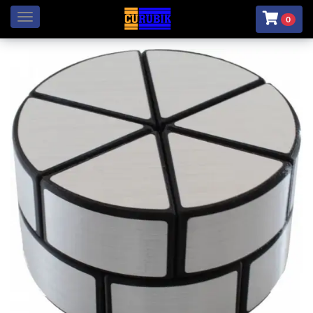
Menú
0