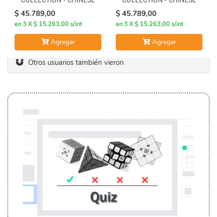
OPERA FACE-OFF CUBE
OPERA FACE-OFF CUBE
$ 45.789,00
$ 45.789,00
(BLACK & WHITE MASKS)
(GREEN & YELLOW MASKS)
en 3 X $ 15.263,00 s/int
en 3 X $ 15.263,00 s/int
Agregar
Agregar
Otros usuarios también vieron