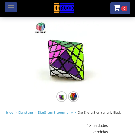
Menú
0
Inicio
Diansheng
DianSheng 8-corner-only
DianSheng 8-corner-only Black
12 unidades
vendidas