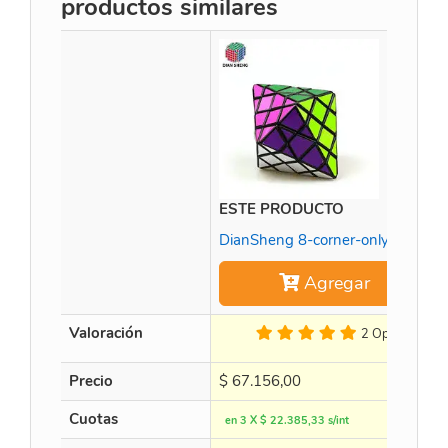
productos similares
ESTE PRODUCTO
DianSheng 8-corner-only Black
Agregar
Valoración
2 Op.
Precio
$
67.156,00
Cuotas
en 3 X $ 22.385,33 s/int