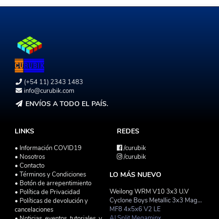
(+54 11) 2343 1483
info@curubik.com
ENVÍOS A TODO EL PAÍS.
LINKS
REDES
• Información COVID19
/curubik
• Nosotros
/curubik
• Contacto
• Términos y Condiciones
LO MÁS NUEVO
• Botón de arrepentimiento
Weilong WRM V10 3x3 U.V
• Política de Privacidad
Cyclone Boys Metallic 3x3 Magnetico Macaron
• Políticas de devolución y
MF8 4x5x6 V2 LE
cancelaciones
AJ Split Megaminx
• Noticias, eventos, tutoriales, y