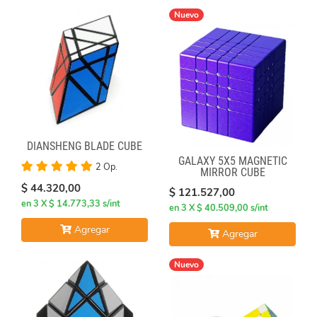
Nuevo
DIANSHENG BLADE CUBE
GALAXY 5X5 MAGNETIC
2 Op.
MIRROR CUBE
$ 44.320,00
$ 121.527,00
en 3 X $ 14.773,33 s/int
en 3 X $ 40.509,00 s/int
Agregar
Agregar
Nuevo