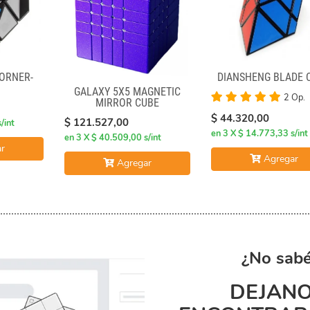
ORNER-
DIANSHENG BLADE 
GALAXY 5X5 MAGNETIC
2 Op.
MIRROR CUBE
$ 44.320,00
$ 121.527,00
/int
en 3 X $ 14.773,33 s/int
en 3 X $ 40.509,00 s/int
r
Agregar
Agregar
¿No sabé
DEJANO