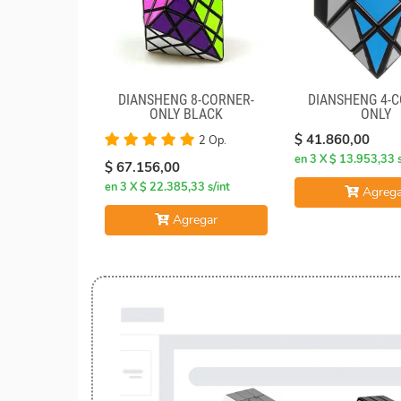
DIANSHENG 8-CORNER-
DIANSHENG 4-C
ONLY BLACK
ONLY
$ 41.860,00
2 Op.
en 3 X $ 13.953,33 s
$ 67.156,00
en 3 X $ 22.385,33 s/int
Agrega
Agregar