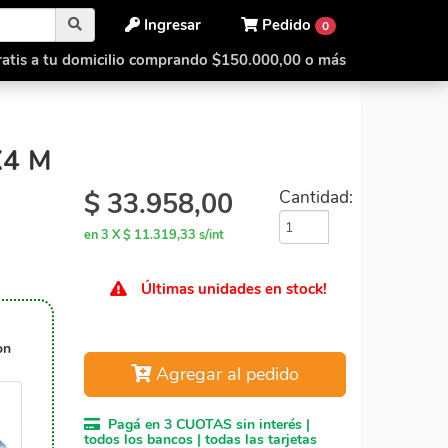
Ingresar
Pedido
0
atis a tu domicilio comprando $150.000,00 o más
ianSheng 4x4 M
4 M
$
33.958,00
Cantidad:
en 3 X $ 11.319,33 s/int
Últimas unidades en stock!
on
Agregar al pedido
Pagá en 3 CUOTAS sin interés |
todos los bancos | todas las tarjetas