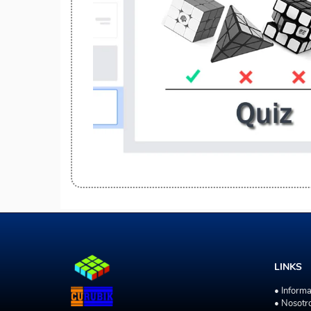
LINKS
• Inform
• Nosotr