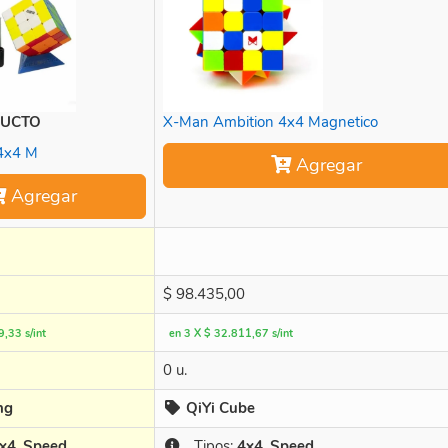
DUCTO
X-Man Ambition 4x4 Magnetico
4x4 M
Agregar
Agregar
$
98.435,00
,33 s/int
en 3 X $ 32.811,67 s/int
0 u.
ng
QiYi Cube
x4
,
Speed
Tipos:
4x4
,
Speed