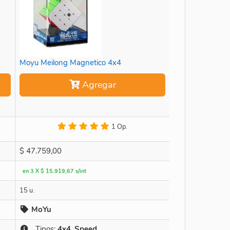
Moyu Meilong Magnetico 4x4
Agregar
1 Op.
$
47.759,00
en 3 X $ 15.919,67 s/int
15 u.
MoYu
Tipos:
4x4
,
Speed