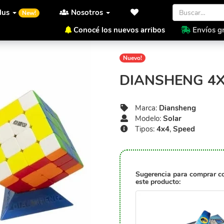
lus
Nosotros
New!
Conocé los nuevos arribos
Envíos gr
Inicio
Diansheng
Solar
D
Nuevo!
DIANSHENG 4X
Marca:
Diansheng
Modelo:
Solar
Tipos:
4x4
,
Speed
Sugerencia para comprar c
este producto: