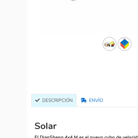
DESCRIPCIÓN
ENVÍO
Solar
El DianSheng 4x4 M es el nuevo cubo de veloci