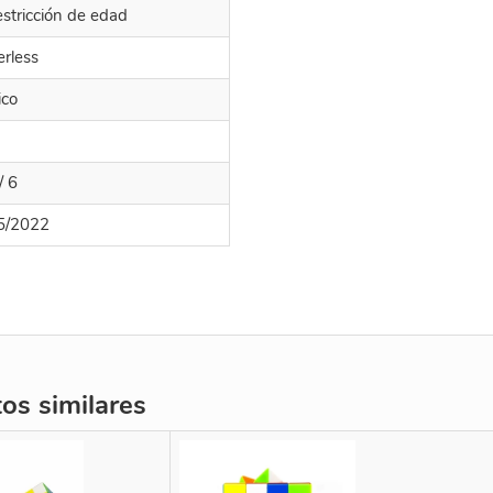
estricción de edad
erless
ico
/ 6
5/2022
s similares