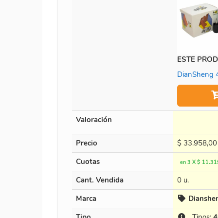
ESTE PRO
DianSheng 
Valoración
Precio
$
33.958,00
Cuotas
en 3 X $ 11.319
Cant. Vendida
0 u.
Marca
Dianshe
Tipo
Tipos:
4