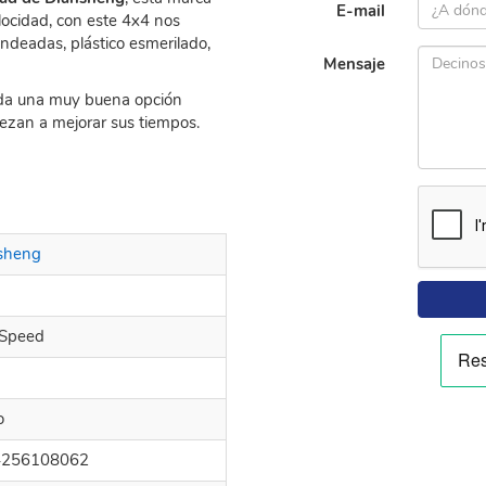
E-mail
locidad, con este 4x4 nos
deadas, plástico esmerilado,
Mensaje
da
una muy buena opción
ezan a mejorar sus tiempos.
sheng
 Speed
o
4256108062