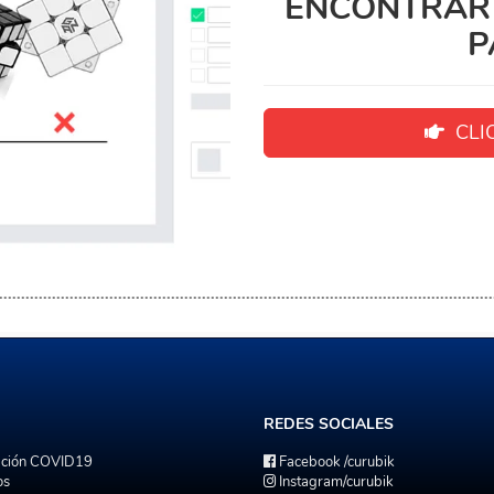
ENCONTRAR 
P
CLIC
REDES
SOCIALES
ación COVID19
Facebook
/curubik
os
Instagram
/curubik