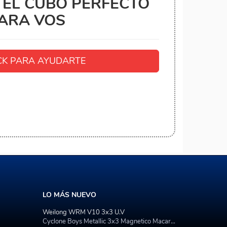
EL CUBO PERFECTO
ARA VOS
K PARA AYUDARTE
LO MÁS NUEVO
Weilong WRM V10 3x3 U.V
Cyclone Boys Metallic 3x3 Magnetico Macaron