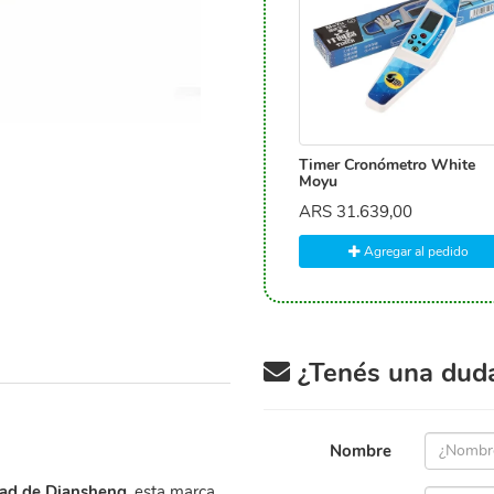
Timer Cronómetro White
Moyu
ARS
31.639,00
Agregar al pedido
¿Tenés una duda 
Nombre
dad de Diansheng
, esta marca