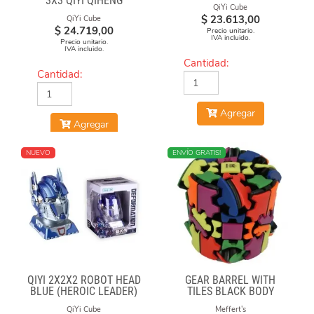
3X3 QIYI QIHENG
QiYi Cube
$
23.613,00
QiYi Cube
$
24.719,00
Precio unitario.
IVA incluido.
Precio unitario.
IVA incluido.
Cantidad:
Cantidad:
Agregar
Agregar
NUEVO
MÁS VENDIDO
ENVÍO GRATIS!
QIYI 2X2X2 ROBOT HEAD
GEAR BARREL WITH
BLUE (HEROIC LEADER)
TILES BLACK BODY
QiYi Cube
Meffert's