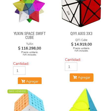
YUXIN SPACE SWIFT
QIYI AXIS 3X3
CUBE
QiYi Cube
$
14.919,00
YuXin
$
116.298,00
Precio unitario.
IVA incluido.
Precio unitario.
IVA incluido.
Cantidad:
Cantidad:
Agregar
Agregar
MÁS VENDIDO