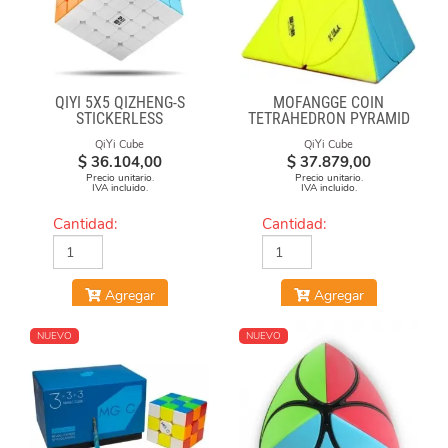
QIYI 5X5 QIZHENG-S
MOFANGGE COIN
STICKERLESS
TETRAHEDRON PYRAMID
STICKERLESS
QiYi Cube
QiYi Cube
$
36.104,00
$
37.879,00
Precio unitario.
Precio unitario.
IVA incluido.
IVA incluido.
Cantidad:
Cantidad:
Agregar
Agregar
NUEVO
NUEVO