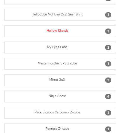
HelloCube MoHuan 2x2 Gear Shift
1
Hollow Skewb
2
Ivy Eyes Cube
1
Mastermorphix 3x3 Z cube
1
Mirror 3x3
2
Ninja Ghost
4
Pack 5 cubos Carbono - Z-cube
1
Penrose Z- cube
1