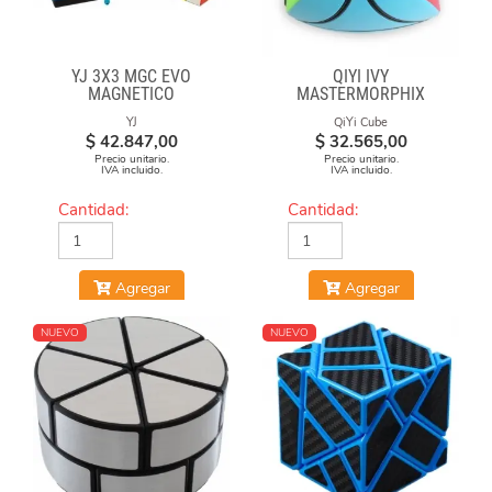
YJ 3X3 MGC EVO
QIYI IVY
MAGNETICO
MASTERMORPHIX
YJ
QiYi Cube
$
42.847,00
$
32.565,00
Precio unitario.
Precio unitario.
IVA incluido.
IVA incluido.
Cantidad:
Cantidad:
Agregar
Agregar
NUEVO
NUEVO