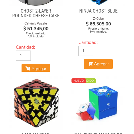
GHOST 2-LAYER
NINJA GHOST BLUE
ROUNDED CHEESE CAKE
Z-Cube
-BLACK BODY WITH
$
66.505,00
Calvin's Puzzle
SILVER LABEL
$
51.345,00
Precio unitario.
IVA incluido.
Precio unitario.
IVA incluido.
Cantidad:
Cantidad:
Agregar
Agregar
MÁS VENDIDO
NUEVO