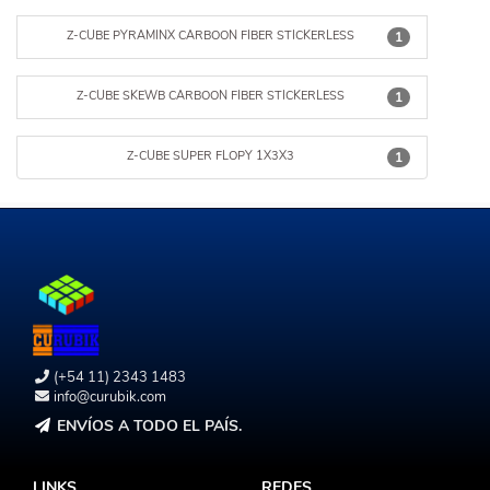
Z-CUBE PYRAMINX CARBOON FIBER STICKERLESS
1
Z-CUBE SKEWB CARBOON FIBER STICKERLESS
1
Z-CUBE SUPER FLOPY 1X3X3
1
(+54 11) 2343 1483
info@curubik.com
ENVÍOS A TODO EL PAÍS.
LINKS
REDES