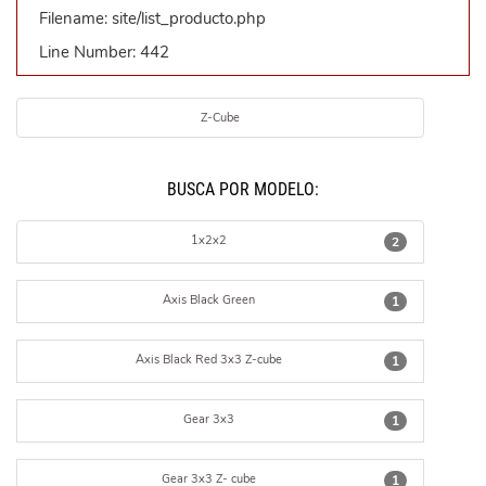
Filename: site/list_producto.php
Line Number: 442
Z-Cube
BUSCÁ POR MODELO:
1x2x2
2
Axis Black Green
1
Axis Black Red 3x3 Z-cube
1
Gear 3x3
1
Gear 3x3 Z- cube
1