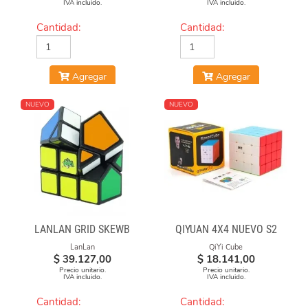
IVA incluido.
IVA incluido.
Cantidad:
Cantidad:
Agregar
Agregar
NUEVO
NUEVO
LANLAN GRID SKEWB
QIYUAN 4X4 NUEVO S2
LanLan
QiYi Cube
$
39.127,00
$
18.141,00
Precio unitario.
Precio unitario.
IVA incluido.
IVA incluido.
Cantidad:
Cantidad: