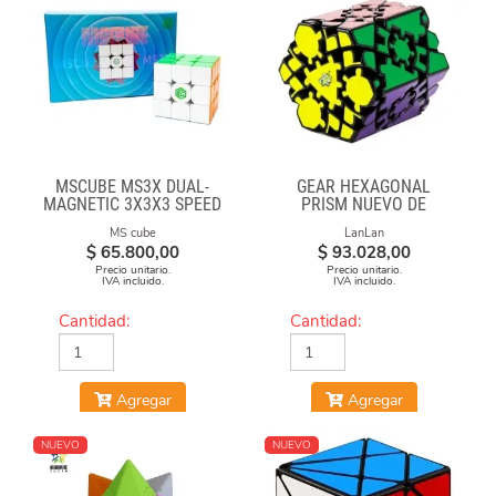
MSCUBE MS3X DUAL-
GEAR HEXAGONAL
MAGNETIC 3X3X3 SPEED
PRISM NUEVO DE
CUBE STICKERLESS
LANLAN
MS cube
LanLan
$
65.800,00
$
93.028,00
Precio unitario.
Precio unitario.
IVA incluido.
IVA incluido.
Cantidad:
Cantidad:
Agregar
Agregar
NUEVO
NUEVO