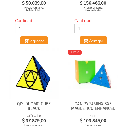
$
50.089,00
$
156.466,00
Precio unitario.
Precio unitario.
IVA incluido.
IVA incluido.
Cantidad:
Cantidad:
Agregar
Agregar
NUEVO
QIYI DUOMO CUBE
GAN PYRAMINX 3X3
BLACK
MAGNÉTICO ENHANCED
QiYi Cube
Gan
$
37.879,00
$
103.845,00
Precio unitario.
Precio unitario.