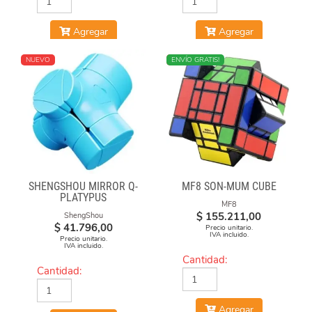
Agregar
Agregar
NUEVO
NUEVO
ENVÍO GRATIS!
SHENGSHOU MIRROR Q-
MF8 SON-MUM CUBE
PLATYPUS
MF8
$
155.211,00
ShengShou
$
41.796,00
Precio unitario.
IVA incluido.
Precio unitario.
IVA incluido.
Cantidad:
Cantidad:
Agregar