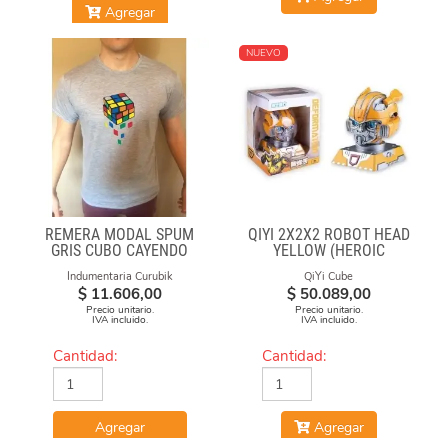
Agregar
NUEVO
REMERA MODAL SPUM
QIYI 2X2X2 ROBOT HEAD
GRIS CUBO CAYENDO
YELLOW (HEROIC
LEADER)
Indumentaria Curubik
QiYi Cube
$
11.606,00
$
50.089,00
Precio unitario.
Precio unitario.
IVA incluido.
IVA incluido.
Cantidad:
Cantidad:
Agregar
Agregar