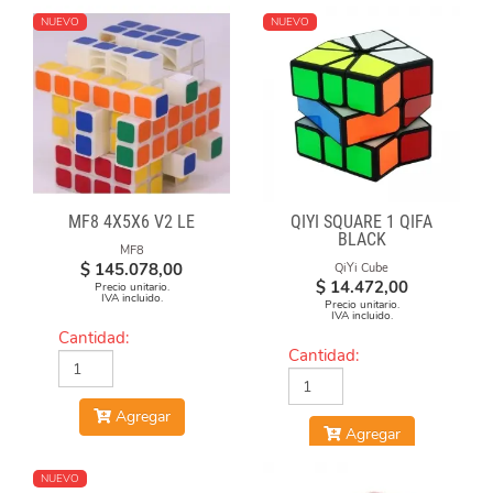
NUEVO
NUEVO
MF8 4X5X6 V2 LE
QIYI SQUARE 1 QIFA
BLACK
MF8
$
145.078,00
QiYi Cube
$
14.472,00
Precio unitario.
IVA incluido.
Precio unitario.
IVA incluido.
Cantidad:
Cantidad:
Agregar
Agregar
NUEVO