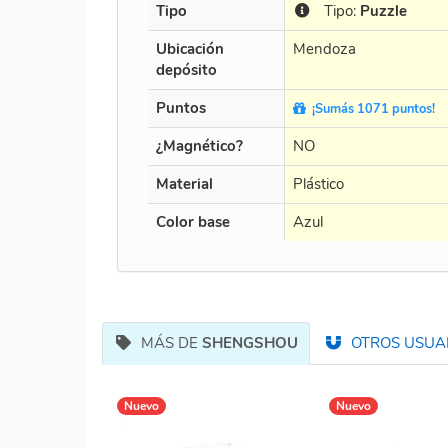
Tipo
Tipo:
Puzzle
Ubicación
Mendoza
depósito
Puntos
¡Sumás 1071 puntos!
¿Magnético?
NO
Material
Plástico
Color base
Azul
MÁS DE
SHENGSHOU
OTROS USUAR
Nuevo
Nuevo