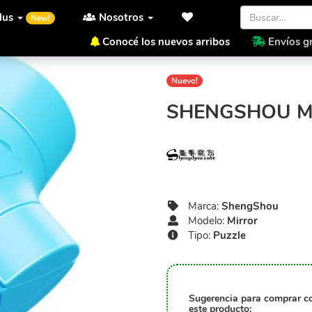
lus
Nosotros
New!
Conocé los nuevos arribos
Envíos gr
Inicio
ShengShou
Mirror
Nuevo!
SHENGSHOU M
Marca:
ShengShou
Modelo:
Mirror
Tipo:
Puzzle
Sugerencia para comprar c
este producto: