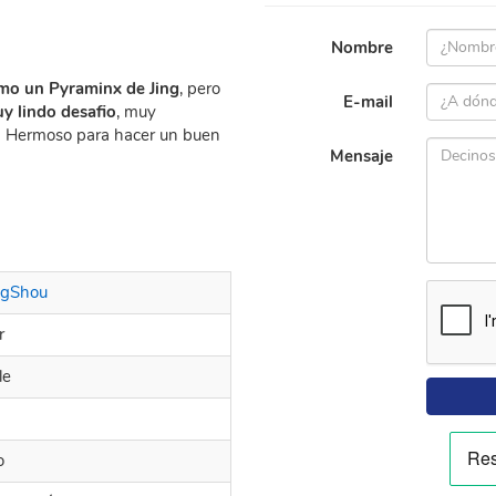
Nombre
mo un Pyraminx de Jing
, pero
E-mail
y lindo desafio
, muy
.
Hermoso para hacer un buen
Mensaje
gShou
r
le
o