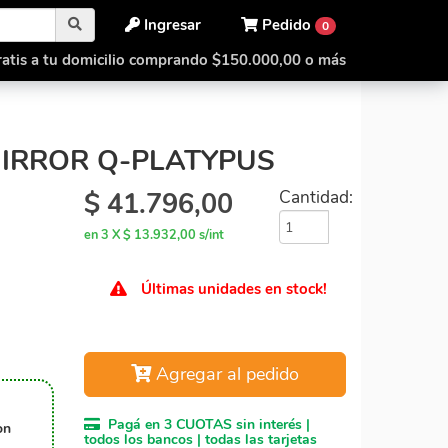
Ingresar
Pedido
0
atis a tu domicilio comprando $150.000,00 o más
Shengshou Mirror Q-Platypus
IRROR Q-PLATYPUS
$
41.796,00
Cantidad:
en 3 X $ 13.932,00 s/int
Últimas unidades en stock!
Agregar al pedido
Pagá en 3 CUOTAS sin interés |
on
todos los bancos | todas las tarjetas