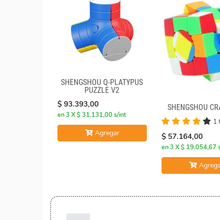
SHENGSHOU Q-PLATYPUS
PUZZLE V2
$ 93.393,00
SHENGSHOU CR
en 3 X $ 31.131,00 s/int
1 
Agregar
$ 57.164,00
en 3 X $ 19.054,67 s
Agrega