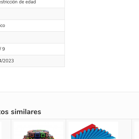
estricción de edad
ico
/ 9
4/2023
s similares