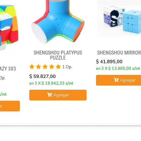
SHENGSHOU PLATYPUS
SHENGSHOU MIRROR
PUZZLE
$ 41.895,00
1 Op.
en 3 X $ 13.965,00 s/int
AZY 3X3
$ 59.827,00
Op.
Agregar
en 3 X $ 19.942,33 s/int
/int
Agregar
r