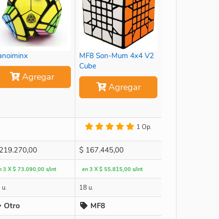
anoiminx
MF8 Son-Mum 4x4 V2
Cube
Agregar
Agregar
1 Op.
219.270,00
$
167.445,00
n 3 X $ 73.090,00 s/int
en 3 X $ 55.815,00 s/int
 u.
18 u.
Otro
MF8