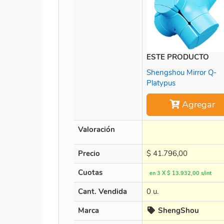
ESTE PRODUCTO
Shengshou Mirror Q-
Platypus
Agregar
Valoración
Precio
$
41.796,00
Cuotas
en 3 X $ 13.932,00 s/int
Cant. Vendida
0 u.
Marca
ShengShou