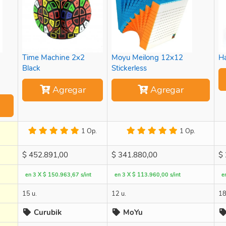
Time Machine 2x2
Moyu Meilong 12x12
H
Black
Stickerless
Agregar
Agregar
1 Op.
1 Op.
$
452.891,00
$
341.880,00
$
en 3 X $ 150.963,67 s/int
en 3 X $ 113.960,00 s/int
e
15 u.
12 u.
18
Curubik
MoYu