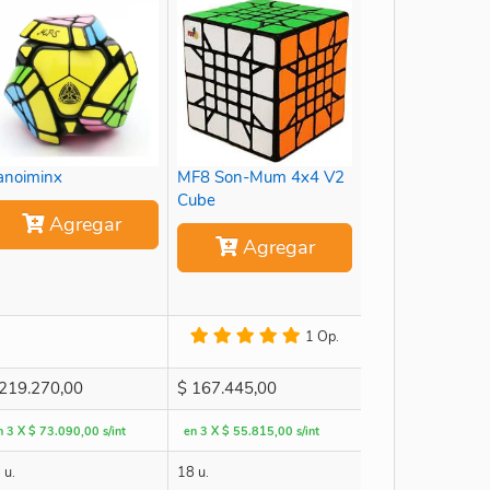
anoiminx
MF8 Son-Mum 4x4 V2
Cube
Agregar
Agregar
1 Op.
219.270,00
$
167.445,00
n 3 X $ 73.090,00 s/int
en 3 X $ 55.815,00 s/int
 u.
18 u.