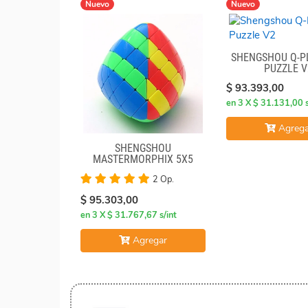
Nuevo
Nuevo
SHENGSHOU Q-P
PUZZLE V
$ 93.393,00
en 3 X $ 31.131,00 s
Agrega
SHENGSHOU
MASTERMORPHIX 5X5
STICKERLESS
2 Op.
$ 95.303,00
en 3 X $ 31.767,67 s/int
Agregar