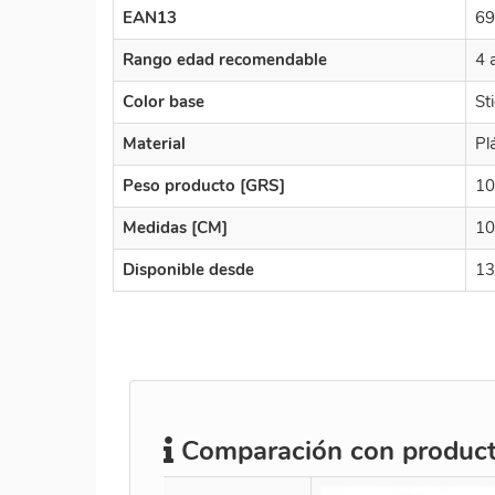
EAN13
69
Rango edad recomendable
4 
Color base
St
Material
Pl
Peso producto [GRS]
10
Medidas [CM]
10
Disponible desde
13
Comparación con producto