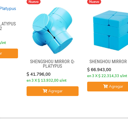
Nuevo
Nuevo
LATYPUS
2
/int
r
SHENGSHOU MIRROR Q-
SHENGHOU MIRROR 
PLATYPUS
$ 66.943,00
$ 41.796,00
en 3 X $ 22.314,33 s/int
en 3 X $ 13.932,00 s/int
Agregar
Agregar