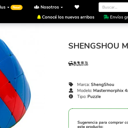
lus
Nosotros
New!
Conocé los nuevos arribos
Envíos gr
Inicio
ShengShou
Masterm
SHENGSHOU M
Marca:
ShengShou
Modelo:
Mastermorphix 4
Tipo:
Puzzle
Sugerencia para comprar c
este producto: