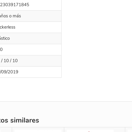
23039171845
años o más
ickerless
ástico
0
 / 10 / 10
/09/2019
s similares