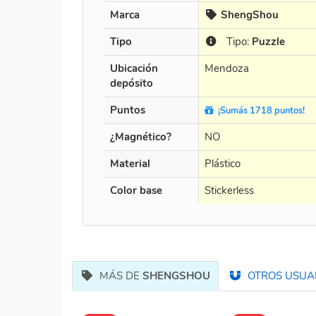
Marca
ShengShou
Tipo
Tipo:
Puzzle
Ubicación
Mendoza
depósito
Puntos
¡Sumás 1718 puntos!
¿Magnético?
NO
Material
Plástico
Color base
Stickerless
MÁS DE
SHENGSHOU
OTROS USUAR