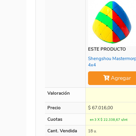
ESTE PRODUCTO
Shengshou Mastermorp
4x4
Agregar
Valoración
Precio
$
67.016,00
Cuotas
en 3 X $ 22.338,67 s/int
Cant. Vendida
18 u.