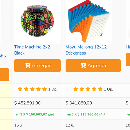
Time Machine 2x2
Moyu Meilong 12x12
H
Black
Stickerless
hix
Agregar
Agregar
1 Op.
1 Op.
$
452.891,00
$
341.880,00
$
en 3 X $ 150.963,67 s/int
en 3 X $ 113.960,00 s/int
e
15 u.
12 u.
18