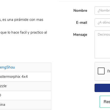
Nombre
, es una pirámide con mas
E-mail
ue lo hace facil y practico al
Mensaje
engShou
stermorphix 4x4
zzle
O
ina