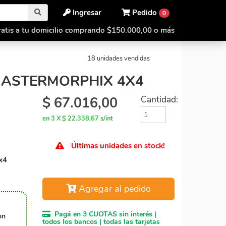
Ingresar
Pedido
0
atis a tu domicilio comprando $150.000,00 o más
orphix 4x4
Shengshou Mastermorphix 4x4
18 unidades vendidas
ASTERMORPHIX 4X4
$
67.016,00
Cantidad:
en 3 X $ 22.338,67 s/int
Últimas unidades en stock!
x4
Agregar al pedido
Pagá en 3 CUOTAS sin interés |
on
todos los bancos | todas las tarjetas