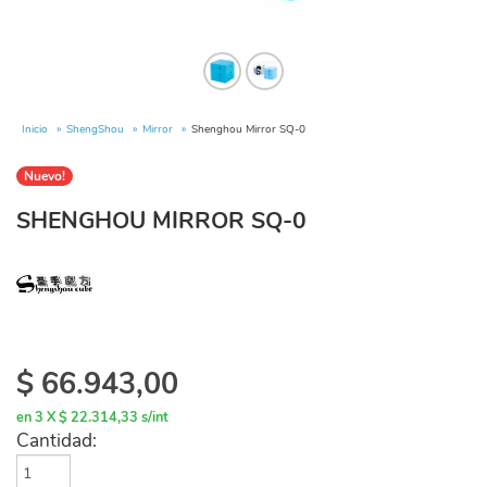
Inicio
ShengShou
Mirror
Shenghou Mirror SQ-0
Nuevo!
SHENGHOU MIRROR SQ-0
$
66.943,00
en 3 X $ 22.314,33 s/int
Cantidad: