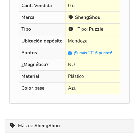
Cant. Vendida
0 u.
15 u.
Marca
ShengShou
Cur
Tipo
Tipo:
Puzzle
Tip
Ubicación depósito
Mendoza
Mendo
Puntos
¡Sumás 1716 puntos!
¡Sumá
¿Magnético?
NO
NO
Material
Plástico
Plástico
Color base
Azul
Black
Más de
ShengShou