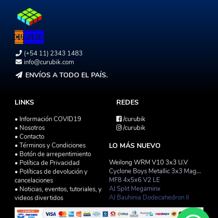
(+54 11) 2343 1483
info@curubik.com
ENVÍOS A TODO EL PAÍS.
LINKS
REDES
• Información COVID19
/curubik
• Nosotros
/curubik
• Contacto
• Términos y Condiciones
LO MÁS NUEVO
• Botón de arrepentimiento
Weilong WRM V10 3x3 U.V
• Política de Privacidad
Cyclone Boys Metallic 3x3 Magnetico Macaron
• Políticas de devolución y
MF8 4x5x6 V2 LE
cancelaciones
AJ Split Megaminx
• Noticias, eventos, tutoriales, y
AJ Bauhinia Dodecahedron II
videos divertidos