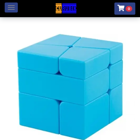
Menú
0