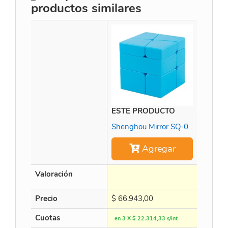
productos similares
ESTE PRODUCTO
Time M
Shenghou Mirror SQ-0
Agregar
Valoración
Precio
$
66.943,00
$
452.8
Cuotas
en 3 X $ 22.314,33 s/int
en 3 X $