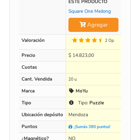
ESTE PRODUCTO
Time M
Square One Meilong
Agregar
Valoración
2 Op.
Precio
$
14.823,00
$
452.8
Cuotas
en 3 X $
Cant. Vendida
20 u.
15 u.
Marca
MoYu
Cur
Tipo
Tipo:
Puzzle
Tip
Ubicación depósito
Mendoza
Mendo
Puntos
¡Sumás 380 puntos!
¡Sumá
¿Magnético?
NO
NO