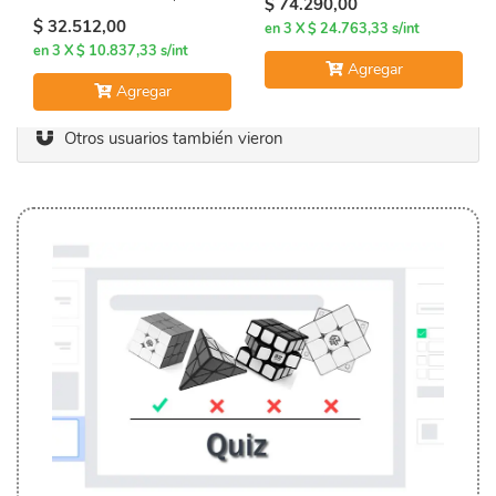
$ 74.290,00
$ 32.512,00
en 3 X $ 24.763,33 s/int
en 3 X $ 10.837,33 s/int
Agregar
Agregar
Otros usuarios también vieron