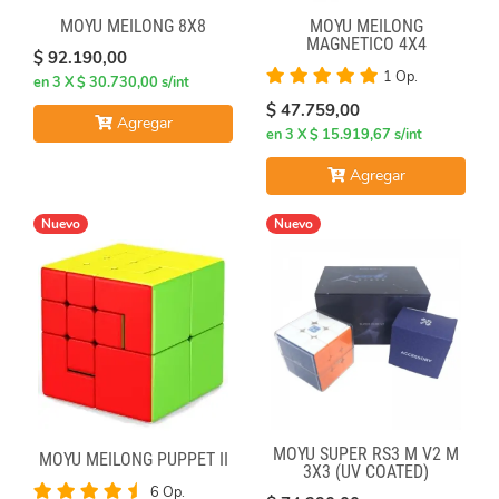
MOYU MEILONG
MOYU MEILONG 8X8
MAGNETICO 4X4
$ 92.190,00
1 Op.
en 3 X $ 30.730,00 s/int
$ 47.759,00
Agregar
en 3 X $ 15.919,67 s/int
Agregar
Nuevo
Nuevo
MOYU SUPER RS3 M V2 M
MOYU MEILONG PUPPET II
3X3 (UV COATED)
6 Op.