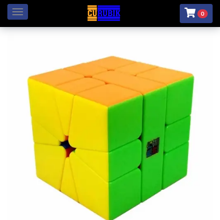
Menú
0