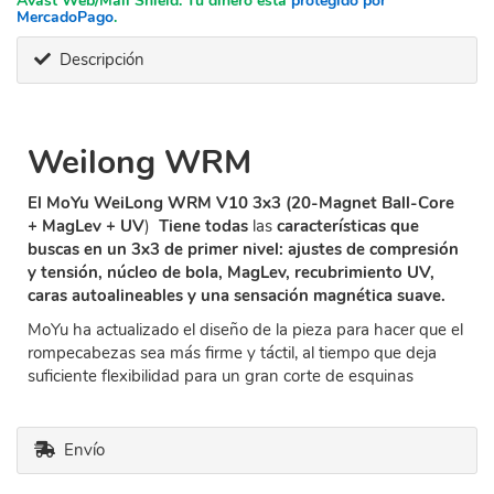
Avast Web/Mail Shield. Tu dinero está
protegido por
MercadoPago
.
Descripción
Weilong WRM
El MoYu WeiLong WRM V10 3x3 (20-Magnet Ball-Core
+ MagLev + UV
)
Tiene todas
las
características que
buscas en un 3x3 de primer nivel: ajustes de compresión
y tensión, núcleo de bola, MagLev, recubrimiento UV,
caras autoalineables y una sensación magnética suave.
MoYu ha actualizado el diseño de la pieza para hacer que el
rompecabezas sea más firme y táctil, al tiempo que deja
suficiente flexibilidad para un gran corte de esquinas
Envío