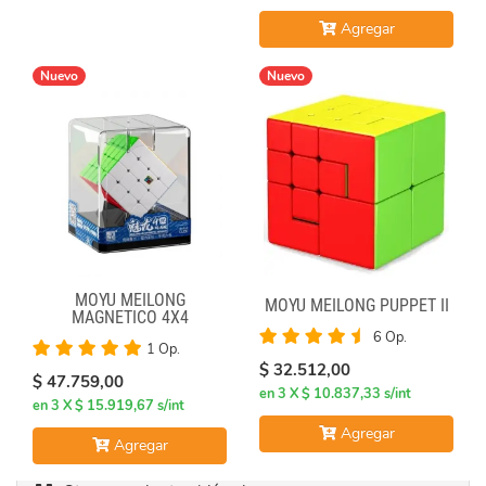
Agregar
Nuevo
Nuevo
MOYU MEILONG
MOYU MEILONG PUPPET II
MAGNETICO 4X4
6 Op.
1 Op.
$ 32.512,00
$ 47.759,00
en 3 X $ 10.837,33 s/int
en 3 X $ 15.919,67 s/int
Agregar
Agregar