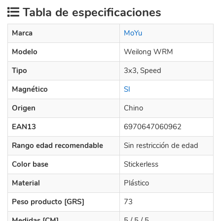
Tabla de especificaciones
Marca
MoYu
Modelo
Weilong WRM
Tipo
3x3, Speed
Magnético
SI
Origen
Chino
EAN13
6970647060962
Rango edad recomendable
Sin restricción de edad
Color base
Stickerless
Material
Plástico
Peso producto [GRS]
73
Medidas [CM]
5 / 5 / 5