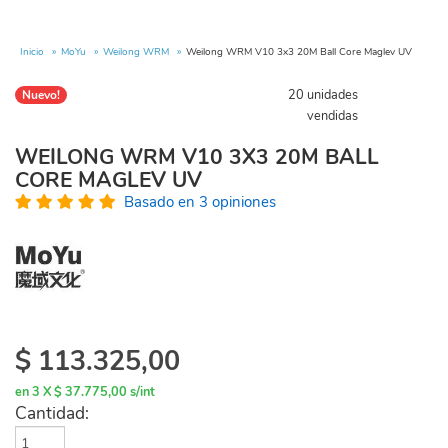
Inicio
MoYu
Weilong WRM
Weilong WRM V10 3x3 20M Ball Core Maglev UV
20 unidades
Nuevo!
vendidas
WEILONG WRM V10 3X3 20M BALL
CORE MAGLEV UV
Basado en 3 opiniones
$
113.325,00
en 3 X $ 37.775,00 s/int
Cantidad: