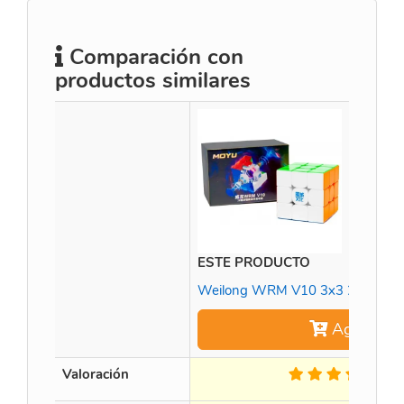
Comparación con
productos similares
ESTE PRODUCTO
Weilong WRM V10 3x3 20M Ball 
Agregar
Valoración
3 O