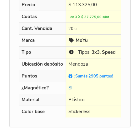
Precio
$
113.325,00
Cuotas
en 3 X $ 37.775,00 s/int
Cant. Vendida
20 u.
Marca
MoYu
Tipo
Tipos:
3x3
,
Speed
Ubicación depósito
Mendoza
Puntos
¡Sumás 2905 puntos!
¿Magnético?
SI
Material
Plástico
Color base
Stickerless