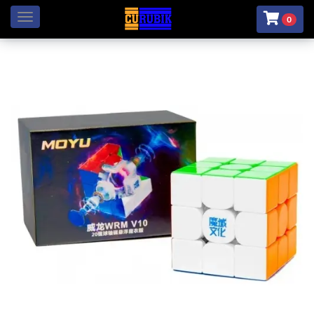
Menú
0