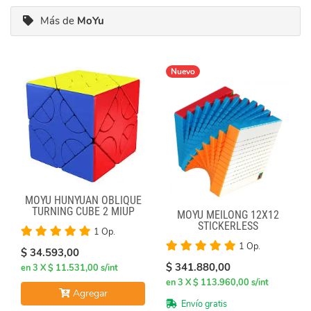
Más de
MoYu
Nuevo
MOYU HUNYUAN OBLIQUE
TURNING CUBE 2 MIUP
MOYU MEILONG 12X12
SKEWB
STICKERLESS
1 Op.
1 Op.
$ 34.593,00
$ 341.880,00
en 3 X $ 11.531,00 s/int
en 3 X $ 113.960,00 s/int
Agregar
Envío gratis