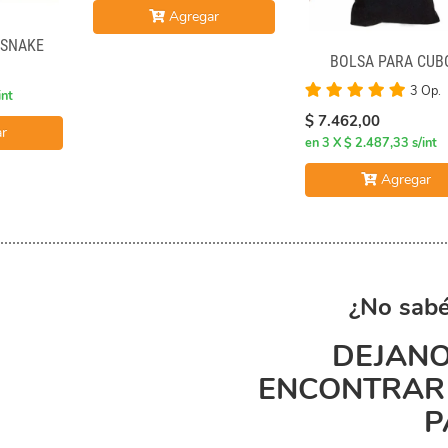
Agregar
 SNAKE
BOLSA PARA CUB
3 Op.
int
$ 7.462,00
r
en 3 X $ 2.487,33 s/int
Agregar
¿No sabé
DEJANO
ENCONTRAR 
P