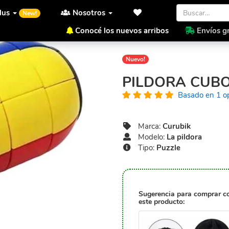
lus
Nosotros
New!
Conocé los nuevos arribos
Envíos gr
Inicio
Curubik
La pildora
Nuevo!
PILDORA CUB
Basado en 1 o
Marca:
Curubik
Modelo:
La pildora
Tipo:
Puzzle
Sugerencia para comprar c
este producto: