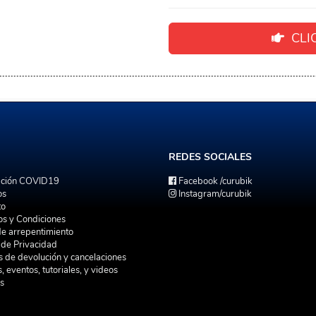
CLIC
REDES
SOCIALES
ación COVID19
Facebook
/curubik
os
Instagram
/curubik
to
os y Condiciones
de arrepentimiento
a de Privacidad
as de devolución y cancelaciones
s, eventos, tutoriales, y videos
s