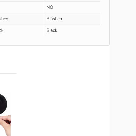
NO
stico
Plástico
ck
Black