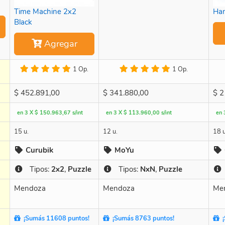
Time Machine 2x2
Han
Black
Agregar
1 Op.
1 Op.
$
452.891,00
$
341.880,00
$
2
en 3 X $ 150.963,67 s/int
en 3 X $ 113.960,00 s/int
en 
15 u.
12 u.
18 u
Curubik
MoYu
Tipos:
2x2
,
Puzzle
Tipos:
NxN
,
Puzzle
Mendoza
Mendoza
Me
¡Sumás 11608 puntos!
¡Sumás 8763 puntos!
¡