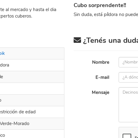
Cubo sorprendente!!
te al mercado y hasta el dia
Sin duda, está píldora no puede 
xpertos cuberos.
¿Tenés una duda 
bik
Nombre
ldora
le
E-mail
Mensaje
o
estricción de edad
-Verde-Morado
ico