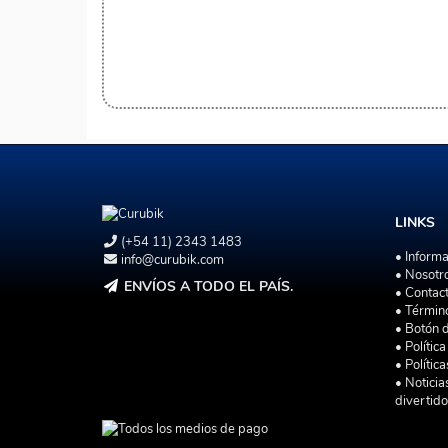
LINKS
(+54 11) 2343 1483
• Inform
info@curubik.com
• Nosotr
ENVÍOS A TODO EL PAÍS.
• Contac
• Términ
• Botón 
• Polític
• Polític
• Noticia
divertido