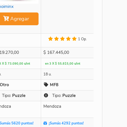
oiminx
Agregar
1 Op.
19.270,00
$
167.445,00
3 X $ 73.090,00 s/int
en 3 X $ 55.815,00 s/int
.
18 u.
Otro
MF8
Tipo:
Puzzle
Tipo:
Puzzle
ndoza
Mendoza
Sumás 5620 puntos!
¡Sumás 4292 puntos!