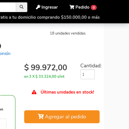
Ingresar
Pedido
0
atis a tu domicilio comprando $150.000,00 o más
Pildora Cubo
18 unidades vendidas
O
pinión
$
99.972,00
Cantidad:
en 3 X $ 33.324,00 s/int
Últimas unidades en stock!
on
Agregar al pedido