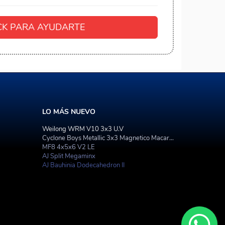
K PARA AYUDARTE
LO MÁS NUEVO
Weilong WRM V10 3x3 U.V
Cyclone Boys Metallic 3x3 Magnetico Macaron
MF8 4x5x6 V2 LE
AJ Split Megaminx
AJ Bauhinia Dodecahedron II