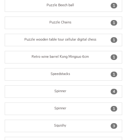
Puzzle Beech ball
1
Puzzle Chains
1
Puzzle wooden table tour cellular digital chess
1
Retro wine barrel Kong Mingsuo 6cm
1
Speedstacks
1
Spinner
4
Spinner
1
Squishy
3