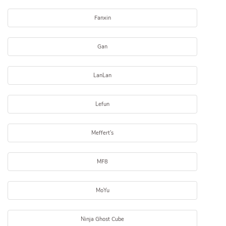
Fanxin
Gan
LanLan
Lefun
Meffert's
MF8
MoYu
Ninja Ghost Cube