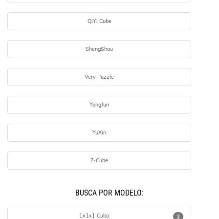
QiYi Cube
ShengShou
Very Puzzle
YongJun
YuXin
Z-Cube
BUSCÁ POR MODELO:
1x1x1 Cubo
2