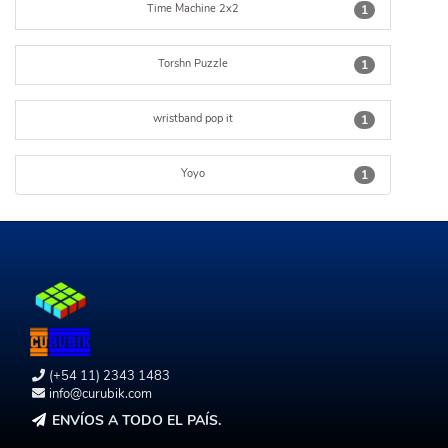
Time Machine 2x2
1
Torshn Puzzle
1
wristband pop it
1
Yoyo
1
(+54 11) 2343 1483
info@curubik.com
ENVÍOS A TODO EL PAÍS.