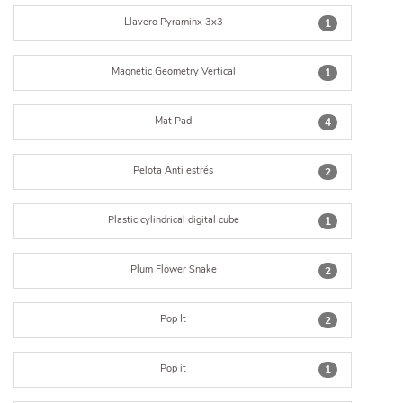
Llavero Pyraminx 3x3
1
Magnetic Geometry Vertical
1
Mat Pad
4
Pelota Anti estrés
2
Plastic cylindrical digital cube
1
Plum Flower Snake
2
Pop It
2
Pop it
1